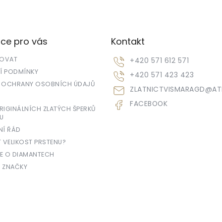
ce pro vás
Kontakt
POVAT
+420 571 612 571
 PODMÍNKY
+420 571 423 423
 OCHRANY OSOBNÍCH ÚDAJŮ
ZLATNICTVISMARAGD
@
AT
FACEBOOK
IGINÁLNÍCH ZLATÝCH ŠPERKŮ
U
NÍ ŘÁD
T VELIKOST PRSTENU?
E O DIAMANTECH
 ZNAČKY