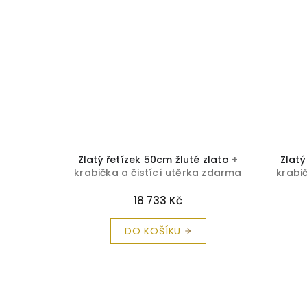
 zlato
+
Zlatý řetízek 50cm žluté zlato
+
Zlatý
a zdarma
krabička a čistící utěrka zdarma
krabi
18 733 Kč
DO KOŠÍKU