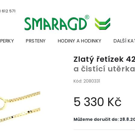
 612 571
ŠPERKY
PRSTENY
HODINY A HODINKY
DALŠÍ KA
Zlatý řetízek 4
a čistící utěr
Kód:
2080331
5 330 Kč
Měrná
cena:
Můžeme doručit do:
28.8.2