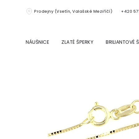
Přejít
na
Prodejny (Vsetín, Valašské Meziříčí)
+420 571
obsah
NÁUŠNICE
ZLATÉ ŠPERKY
BRILIANTOVÉ 