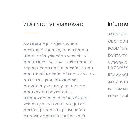
Z
á
p
a
Informa
ZLATNICTVÍ SMARAGD
t
í
JAK NAKU
OBCHODNÍ
SMARAGD® je registrovaná
PODMÍNKY
ochranná známka, přihlášená u
KONTAKTY
Úřadu průmyslového vlastnictví
pod číslem 24 71 43. Naše firma je
VÝROBA OR
NA ZAKÁZK
registrovaná na Puncovním úřadu
pod identifikačním číslem 7250 a v
REKLAMAČ
naší firmě jsou pravidelně
JAK ZJISTI
prováděny kontroly za účelem
INFORMAC
dodržování povinností z
PUNCOVNÍ
ustanovení puncovního zákona,
vyhlášky č.363/2003 Sb., jakož i
dalších předpisů upravujících
činnost v oblasti drahých kovů.