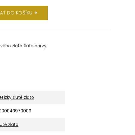
DAT DO KOŠÍKU
ového zlata žluté barvy.
etízky žluté zlato
000043970009
luté zlato