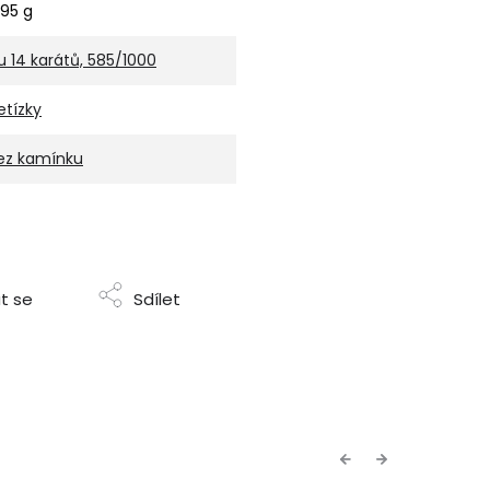
,95 g
u 14 karátů, 585/1000
etízky
ez kamínku
t se
Sdílet
Previous
Next