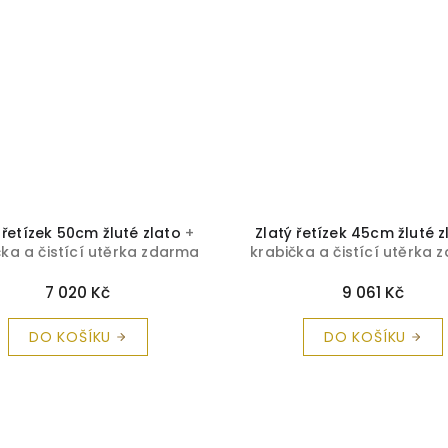
 řetízek 50cm žluté zlato
+
Zlatý řetízek 45cm žluté 
čka a čistící utěrka zdarma
krabička a čistící utěrka
7 020 Kč
9 061 Kč
DO KOŠÍKU
DO KOŠÍKU