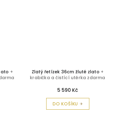
zlato
+
Zlatý řetízek 36cm žluté zlato
+
Zlatý 
 zdarma
krabička a čistící utěrka zdarma
krabičk
5 590 Kč
DO KOŠÍKU