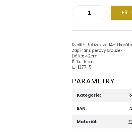
PŘI
Kvalitní řetízek ze 14-ti karát
Zapínání: pérový kroužek
Délka: 42cm
Šířka: 1mm
ID: 1377-5
PARAMETRY
Kategorie
:
Ř
EAN
:
2
Materiál
:
Ž