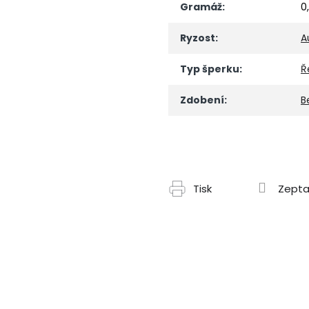
Gramáž
:
0
Ryzost
:
A
Typ šperku
:
Ř
Zdobení
:
B
Tisk
Zepta