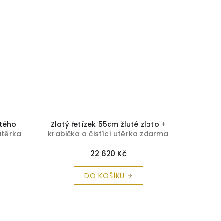
utého
Zlatý řetízek 55cm žluté zlato
+
Zlatý 
utěrka
krabička a čistící utěrka zdarma
krabičk
22 620 Kč
DO KOŠÍKU