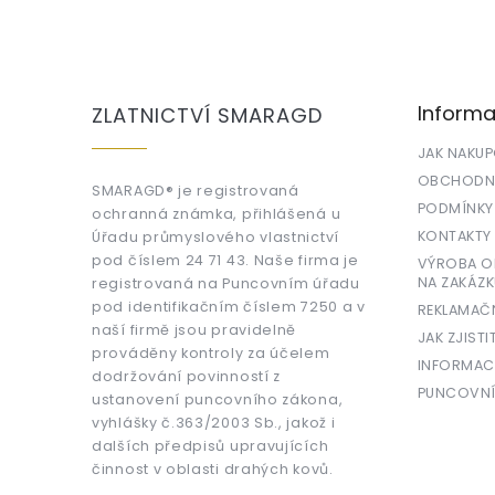
Z
á
p
a
Informa
ZLATNICTVÍ SMARAGD
t
í
JAK NAKU
OBCHODNÍ
SMARAGD® je registrovaná
PODMÍNKY
ochranná známka, přihlášená u
KONTAKTY
Úřadu průmyslového vlastnictví
pod číslem 24 71 43. Naše firma je
VÝROBA OR
NA ZAKÁZK
registrovaná na Puncovním úřadu
pod identifikačním číslem 7250 a v
REKLAMAČ
naší firmě jsou pravidelně
JAK ZJISTI
prováděny kontroly za účelem
INFORMAC
dodržování povinností z
PUNCOVNÍ
ustanovení puncovního zákona,
vyhlášky č.363/2003 Sb., jakož i
dalších předpisů upravujících
činnost v oblasti drahých kovů.