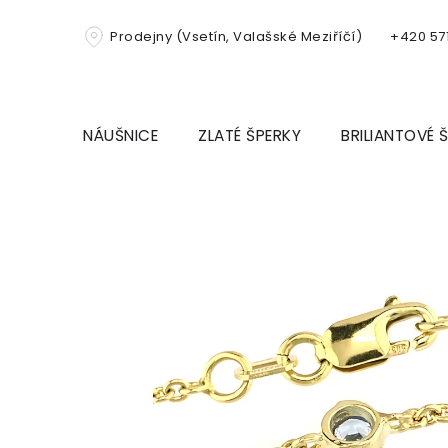
Přejít
na
Prodejny (Vsetín, Valašské Meziříčí)
+420 571
obsah
NÁUŠNICE
ZLATÉ ŠPERKY
BRILIANTOVÉ 