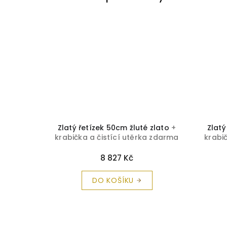
 zlato
+
Zlatý řetízek 50cm žluté zlato
+
Zlatý
a zdarma
krabička a čistící utěrka zdarma
krabi
8 827 Kč
DO KOŠÍKU