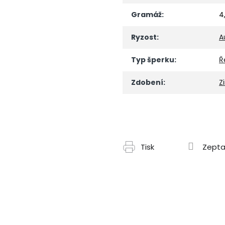
Gramáž
:
4
Ryzost
:
A
Typ šperku
:
Ř
Zdobení
:
Z
Tisk
Zepta