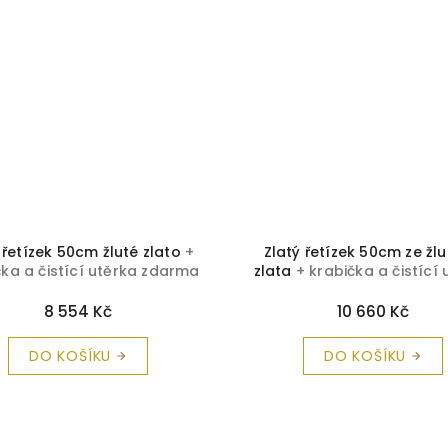
 řetízek 50cm žluté zlato
+
Zlatý řetízek 50cm ze žl
čka a čistící utěrka zdarma
zlata
+ krabička a čistící 
zdarma
8 554 Kč
10 660 Kč
DO KOŠÍKU
DO KOŠÍKU