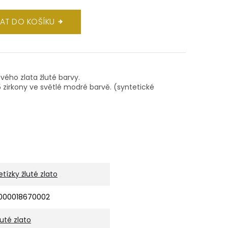
DAT DO KOŠÍKU
ového zlata žluté barvy.
 zirkony ve světlé modré barvě. (syntetické
etízky žluté zlato
000018670002
luté zlato