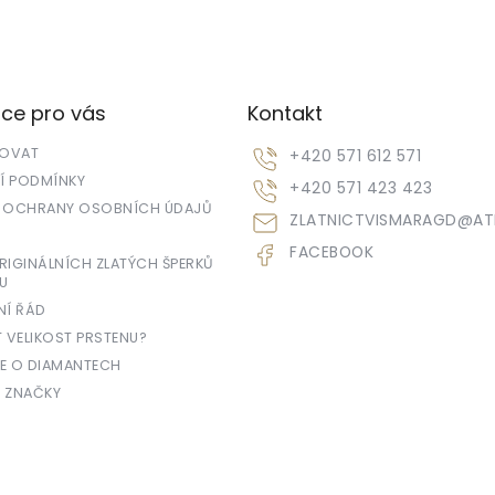
ce pro vás
Kontakt
POVAT
+420 571 612 571
 PODMÍNKY
+420 571 423 423
 OCHRANY OSOBNÍCH ÚDAJŮ
ZLATNICTVISMARAGD
@
AT
FACEBOOK
IGINÁLNÍCH ZLATÝCH ŠPERKŮ
U
NÍ ŘÁD
T VELIKOST PRSTENU?
E O DIAMANTECH
 ZNAČKY