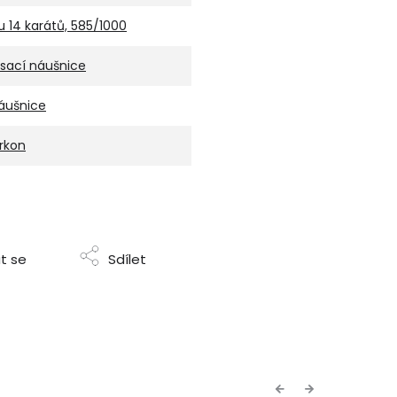
u 14 karátů, 585/1000
isací náušnice
áušnice
irkon
t se
Sdílet
Previous
Next