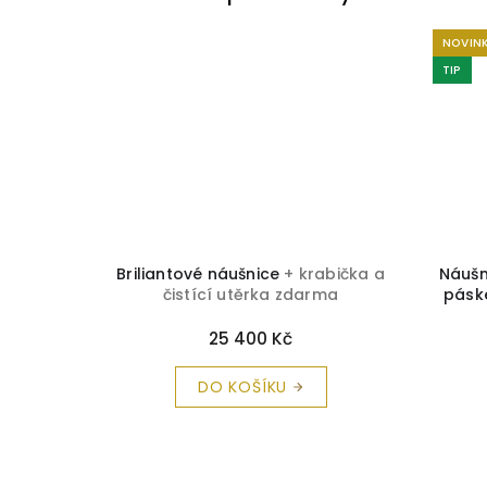
NOVIN
TIP
abička a
Briliantové náušnice
+ krabička a
Náušn
rma
čistící utěrka zdarma
pásk
25 400 Kč
DO KOŠÍKU