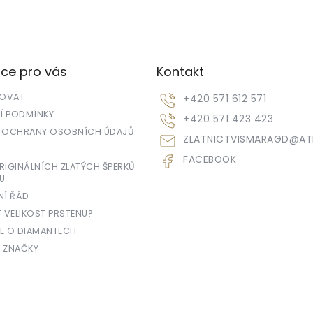
ce pro vás
Kontakt
POVAT
+420 571 612 571
 PODMÍNKY
+420 571 423 423
 OCHRANY OSOBNÍCH ÚDAJŮ
ZLATNICTVISMARAGD
@
AT
FACEBOOK
IGINÁLNÍCH ZLATÝCH ŠPERKŮ
U
NÍ ŘÁD
T VELIKOST PRSTENU?
E O DIAMANTECH
 ZNAČKY