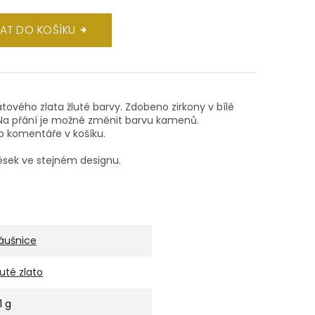
DAT DO KOŠÍKU
átového zlata žluté barvy. Zdobeno zirkony v bílé
Na přání je možné změnit barvu kamenů.
o komentáře v košíku.
ěsek ve stejném designu.
áušnice
luté zlato
1 g