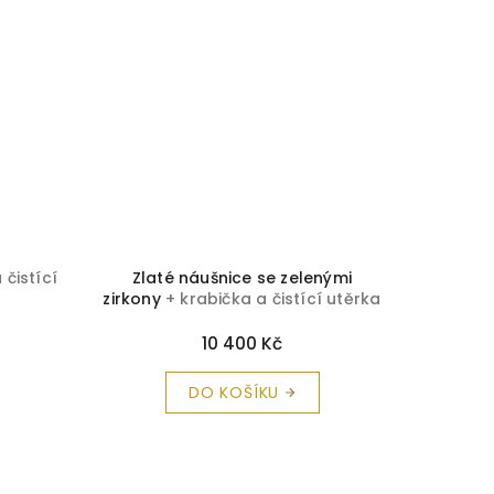
 čistící
Zlaté náušnice se zelenými
Zirkono
zirkony
+ krabička a čistící utěrka
s ka
zdarma
č
10 400 Kč
DO KOŠÍKU