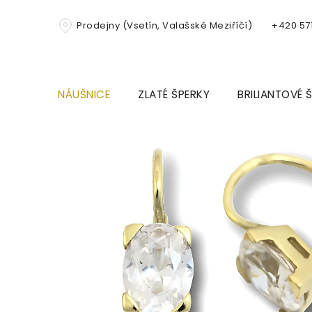
Přejít
na
Prodejny (Vsetín, Valašské Meziříčí)
+420 571
obsah
NÁUŠNICE
ZLATÉ ŠPERKY
BRILIANTOVÉ 