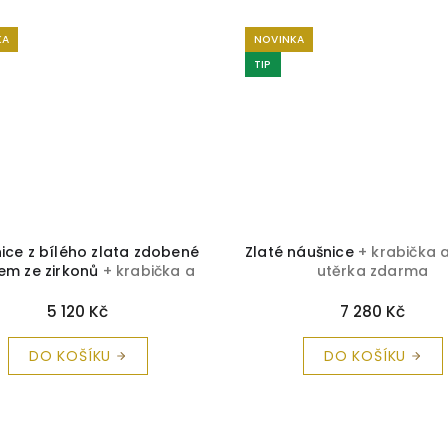
KA
NOVINKA
TIP
ice z bílého zlata zdobené
Zlaté náušnice
+ krabička a
em ze zirkonů
+ krabička a
utěrka zdarma
čistící utěrka zdarma
5 120 Kč
7 280 Kč
DO KOŠÍKU
DO KOŠÍKU