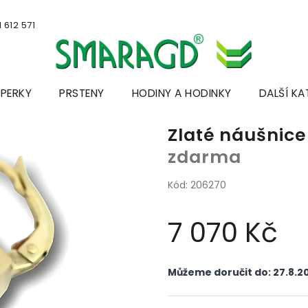
 612 571
ŠPERKY
PRSTENY
HODINY A HODINKY
DALŠÍ KA
Zlaté náušnic
zdarma
Kód:
206270
7 070 Kč
Měrná
cena:
Můžeme doručit do:
27.8.2