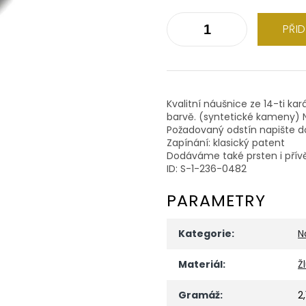
PŘI
Kvalitní náušnice ze 14-ti kar
barvě. (syntetické kameny) 
Požadovaný odstín napište d
Zapínání: klasický patent
Dodáváme také prsten i přív
ID: S-1-236-0482
PARAMETRY
Kategorie
:
N
Materiál
:
Ž
Gramáž
:
2,