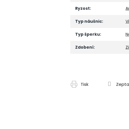
Ryzost
:
A
Typ náušnic
:
V
Typ šperku
:
N
Zdobení
:
Z
Tisk
Zepta