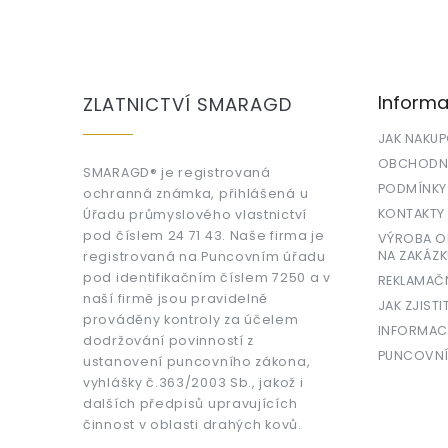
Z
á
p
a
Informa
ZLATNICTVÍ SMARAGD
t
í
JAK NAKU
OBCHODNÍ
SMARAGD® je registrovaná
PODMÍNKY
ochranná známka, přihlášená u
KONTAKTY
Úřadu průmyslového vlastnictví
pod číslem 24 71 43. Naše firma je
VÝROBA OR
NA ZAKÁZK
registrovaná na Puncovním úřadu
pod identifikačním číslem 7250 a v
REKLAMAČ
naší firmě jsou pravidelně
JAK ZJISTI
prováděny kontroly za účelem
INFORMAC
dodržování povinností z
PUNCOVNÍ
ustanovení puncovního zákona,
vyhlášky č.363/2003 Sb., jakož i
dalších předpisů upravujících
činnost v oblasti drahých kovů.