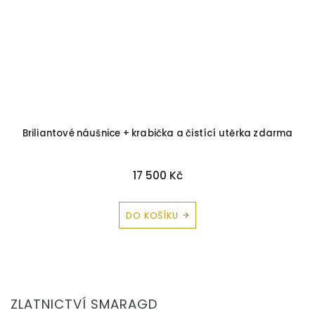
Briliantové náušnice + krabička a čistící utěrka zdarma
17 500 Kč
DO KOŠÍKU
Z
á
ZLATNICTVÍ SMARAGD
p