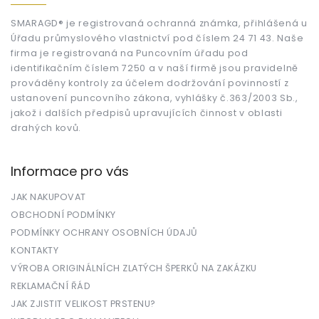
a
t
SMARAGD® je registrovaná ochranná známka, přihlášená u
Úřadu průmyslového vlastnictví pod číslem 24 71 43. Naše
í
firma je registrovaná na Puncovním úřadu pod
identifikačním číslem 7250 a v naší firmě jsou pravidelně
prováděny kontroly za účelem dodržování povinností z
ustanovení puncovního zákona, vyhlášky č.363/2003 Sb.,
jakož i dalších předpisů upravujících činnost v oblasti
drahých kovů.
Informace pro vás
JAK NAKUPOVAT
OBCHODNÍ PODMÍNKY
PODMÍNKY OCHRANY OSOBNÍCH ÚDAJŮ
KONTAKTY
VÝROBA ORIGINÁLNÍCH ZLATÝCH ŠPERKŮ NA ZAKÁZKU
REKLAMAČNÍ ŘÁD
JAK ZJISTIT VELIKOST PRSTENU?