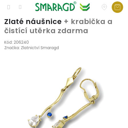
Přejít
Zlaté náušnice
+ krabička a
na
čistící utěrka zdarma
obsah
Kód:
206240
Značka:
Zlatnictví Smaragd