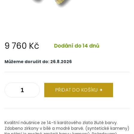
9 760 Kč
Dodání do 14 dnů
Měrná
cena:
Můžeme doručit do:
26.8.2026
PŘIDAT DO KOŠÍKU
Kvalitní náušnice ze 14-ti karátového zlata žluté barvy.
Zdobeno zirkony v bílé a modré barvě. (syntetické kameny)
Na přání je možné změnit barvu kamenů. Požadovaný