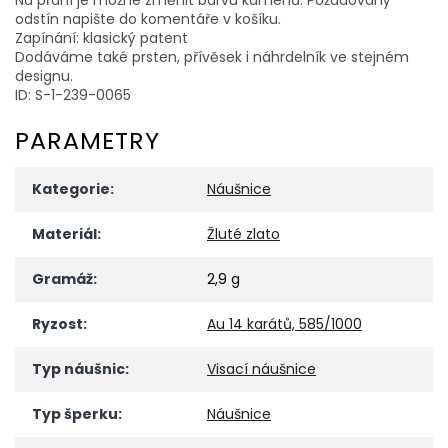
odstín napište do komentáře v košíku.
Zapínání: klasický patent
Dodáváme také prsten, přívěsek i náhrdelník ve stejném
designu.
ID: S-1-239-0065
PARAMETRY
Kategorie
:
Náušnice
Materiál
:
Žluté zlato
Gramáž
:
2,9 g
Ryzost
:
Au 14 karátů, 585/1000
Typ náušnic
:
Visací náušnice
Typ šperku
:
Náušnice