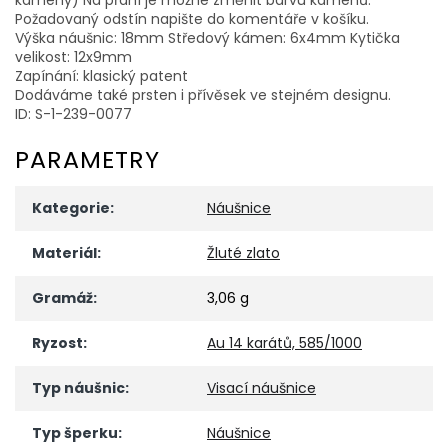
Požadovaný odstín napište do komentáře v košíku.
Výška náušnic: 18mm Středový kámen: 6x4mm Kytička
velikost: 12x9mm
Zapínání: klasický patent
Dodáváme také prsten i přívěsek ve stejném designu.
ID: S-1-239-0077
PARAMETRY
Kategorie
:
Náušnice
Materiál
:
Žluté zlato
Gramáž
:
3,06 g
Ryzost
:
Au 14 karátů, 585/1000
Typ náušnic
:
Visací náušnice
Typ šperku
:
Náušnice