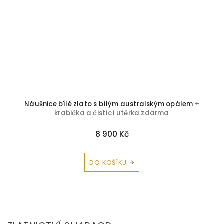
Náušnice bílé zlato s bílým australským opálem
+
krabička a čistící utěrka zdarma
8 900 Kč
DO KOŠÍKU
Z
á