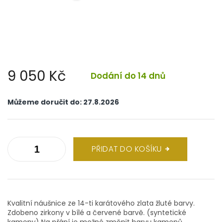
9 050 Kč
Dodání do 14 dnů
Měrná
cena:
Můžeme doručit do:
27.8.2026
PŘIDAT DO KOŠÍKU
Kvalitní náušnice ze 14-ti karátového zlata žluté barvy.
Zdobeno zirkony v bílé a červené barvě. (syntetické
kameny) Na přání je možné změnit barvu kamenů.