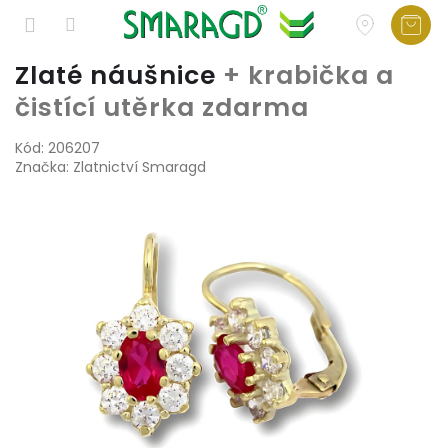
Přejít
Zlaté náušnice
+ krabička a
na
čistící utěrka zdarma
obsah
Kód:
206207
Značka:
Zlatnictví Smaragd