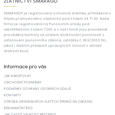
ZLATNICTVÍ SMARAGD
p
a
t
SMARAGD® je registrovaná ochranná známka, přihlášená u
Úřadu průmyslového vlastnictví pod číslem 24 71 43. Naše
í
firma je registrovaná na Puncovním úřadu pod
identifikačním číslem 7250 a v naší firmě jsou pravidelně
prováděny kontroly za účelem dodržování povinností z
ustanovení puncovního zákona, vyhlášky č.363/2003 Sb.,
jakož i dalších předpisů upravujících činnost v oblasti
drahých kovů.
Informace pro vás
JAK NAKUPOVAT
OBCHODNÍ PODMÍNKY
PODMÍNKY OCHRANY OSOBNÍCH ÚDAJŮ
KONTAKTY
VÝROBA ORIGINÁLNÍCH ZLATÝCH ŠPERKŮ NA ZAKÁZKU
REKLAMAČNÍ ŘÁD
JAK ZJISTIT VELIKOST PRSTENU?