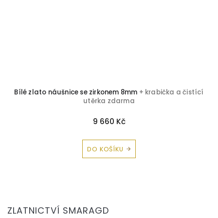
Bílé zlato náušnice se zirkonem 8mm
+ krabička a čistící
utěrka zdarma
9 660 Kč
DO KOŠÍKU
Z
á
ZLATNICTVÍ SMARAGD
p