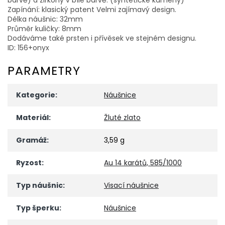
Zapínání: klasický patent Velmi zajímavý design.
Délka náušnic: 32mm
Průměr kuličky: 8mm
Dodáváme také prsten i přívěsek ve stejném designu.
ID: 156+onyx
PARAMETRY
Kategorie
:
Náušnice
Materiál
:
Žluté zlato
Gramáž
:
3,59 g
Ryzost
:
Au 14 karátů, 585/1000
Typ náušnic
:
Visací náušnice
Typ šperku
:
Náušnice