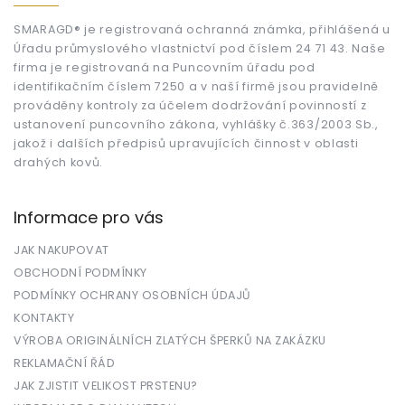
a
t
SMARAGD® je registrovaná ochranná známka, přihlášená u
Úřadu průmyslového vlastnictví pod číslem 24 71 43. Naše
í
firma je registrovaná na Puncovním úřadu pod
identifikačním číslem 7250 a v naší firmě jsou pravidelně
prováděny kontroly za účelem dodržování povinností z
ustanovení puncovního zákona, vyhlášky č.363/2003 Sb.,
jakož i dalších předpisů upravujících činnost v oblasti
drahých kovů.
Informace pro vás
JAK NAKUPOVAT
OBCHODNÍ PODMÍNKY
PODMÍNKY OCHRANY OSOBNÍCH ÚDAJŮ
KONTAKTY
VÝROBA ORIGINÁLNÍCH ZLATÝCH ŠPERKŮ NA ZAKÁZKU
REKLAMAČNÍ ŘÁD
JAK ZJISTIT VELIKOST PRSTENU?