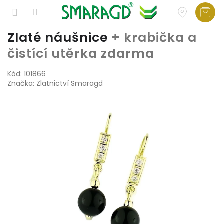
Přejít
Zlaté náušnice
+ krabička a
na
čistící utěrka zdarma
obsah
Kód:
101866
Značka:
Zlatnictví Smaragd