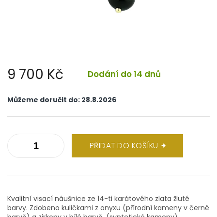
9 700 Kč
Dodání do 14 dnů
Měrná
cena:
Můžeme doručit do:
28.8.2026
PŘIDAT DO KOŠÍKU
Kvalitní visací náušnice ze 14-ti karátového zlata žluté
barvy. Zdobeno kuličkami z onyxu (přírodní kameny v černé
barvě) a zirkony v bílé barvě. (syntetické kameny)