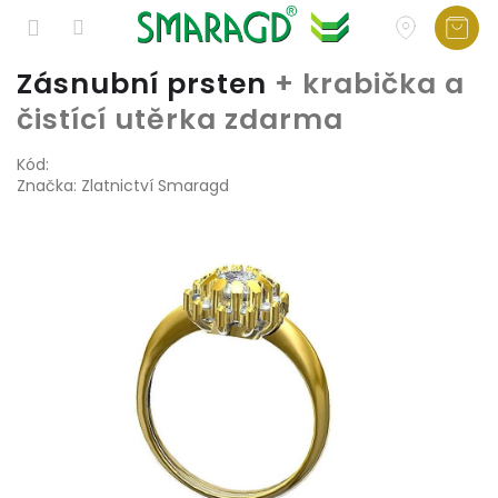
Přejít
Zásnubní prsten
+ krabička a
na
čistící utěrka zdarma
obsah
Kód:
Značka:
Zlatnictví Smaragd