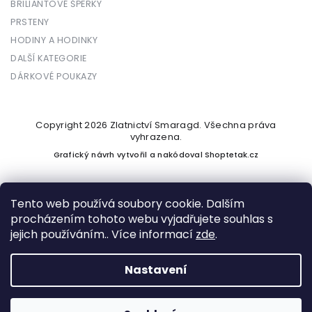
BRILIANTOVÉ ŠPERKY
PRSTENY
HODINY A HODINKY
DALŠÍ KATEGORIE
DÁRKOVÉ POUKAZY
Copyright 2026
Zlatnictví Smaragd
. Všechna práva
vyhrazena.
Grafický návrh vytvořil a nakódoval
Shoptetak.cz
Tento web používá soubory cookie. Dalším
procházením tohoto webu vyjadřujete souhlas s
Vytvořil Shoptet
jejich používáním.. Více informací
zde
.
Nastavení
Podle zákona o evidenci tržeb je prodávající povinen vystavit
kupujícímu účtenku. Zároveň je povinen zaevidovat přijatou
tržbu u správce daně online; v případě technického výpadku