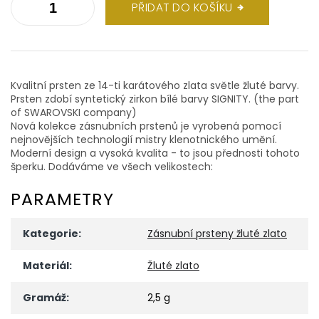
PŘIDAT DO KOŠÍKU
Kvalitní prsten ze 14-ti karátového zlata světle žluté barvy.
Prsten zdobí syntetický zirkon bílé barvy SIGNITY. (the part
of SWAROVSKI company)
Nová kolekce zásnubních prstenů je vyrobená pomocí
nejnovějších technologií mistry klenotnického umění.
Moderní design a vysoká kvalita - to jsou přednosti tohoto
šperku. Dodáváme ve všech velikostech:
PARAMETRY
Kategorie
:
Zásnubní prsteny žluté zlato
Materiál
:
Žluté zlato
Gramáž
:
2,5 g