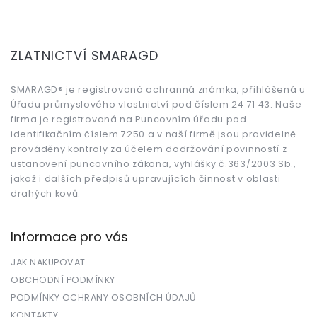
Z
á
ZLATNICTVÍ SMARAGD
p
a
t
SMARAGD® je registrovaná ochranná známka, přihlášená u
Úřadu průmyslového vlastnictví pod číslem 24 71 43. Naše
í
firma je registrovaná na Puncovním úřadu pod
identifikačním číslem 7250 a v naší firmě jsou pravidelně
prováděny kontroly za účelem dodržování povinností z
ustanovení puncovního zákona, vyhlášky č.363/2003 Sb.,
jakož i dalších předpisů upravujících činnost v oblasti
drahých kovů.
Informace pro vás
JAK NAKUPOVAT
OBCHODNÍ PODMÍNKY
PODMÍNKY OCHRANY OSOBNÍCH ÚDAJŮ
KONTAKTY