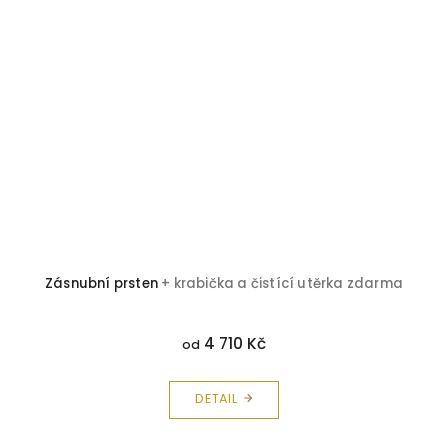
Zásnubní prsten
+ krabička a čistící utěrka zdarma
4 710 Kč
od
DETAIL