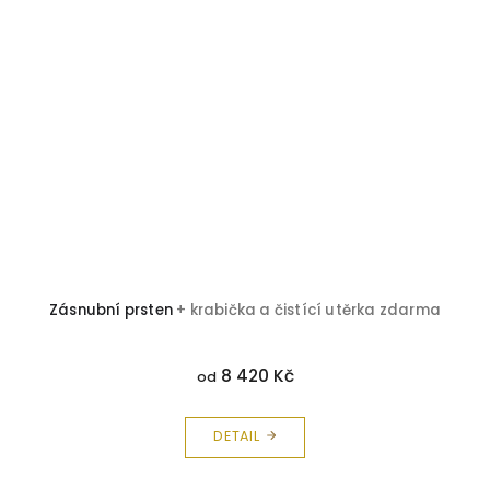
Zásnubní prsten
+ krabička a čistící utěrka zdarma
8 420 Kč
od
DETAIL