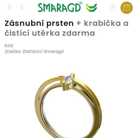
Přejít
Zásnubní prsten
+ krabička a
na
čistící utěrka zdarma
obsah
Kód:
Značka:
Zlatnictví Smaragd