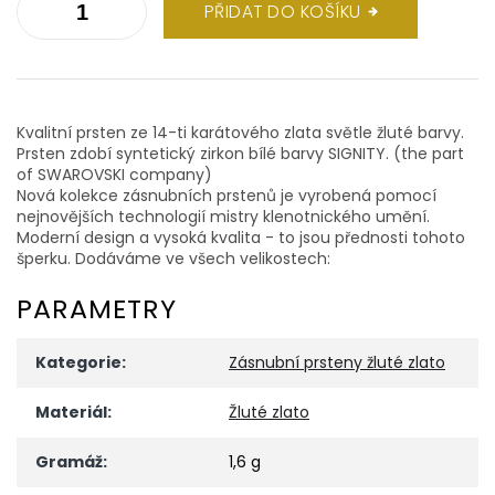
PŘIDAT DO KOŠÍKU
Kvalitní prsten ze 14-ti karátového zlata světle žluté barvy.
Prsten zdobí syntetický zirkon bílé barvy SIGNITY. (the part
of SWAROVSKI company)
Nová kolekce zásnubních prstenů je vyrobená pomocí
nejnovějších technologií mistry klenotnického umění.
Moderní design a vysoká kvalita - to jsou přednosti tohoto
šperku. Dodáváme ve všech velikostech:
PARAMETRY
Kategorie
:
Zásnubní prsteny žluté zlato
Materiál
:
Žluté zlato
Gramáž
:
1,6 g