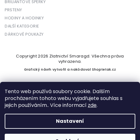
BRILIANTOVÉ ŠPERKY
PRSTENY
HODINY A HODINKY
DALŠÍ KATEGORIE
DÁRKOVÉ POUKAZY
Copyright 2026
Zlatnictví Smaragd
. Všechna práva
vyhrazena.
Grafický návrh vytvořil a nakódoval
Shoptetak.cz
Tento web používá soubory cookie. Dalším
procházením tohoto webu vyjadřujete souhlas s
Vytvořil Shoptet
jejich používáním.. Více informací
zde
.
Nastavení
Podle zákona o evidenci tržeb je prodávající povinen vystavit
kupujícímu účtenku. Zároveň je povinen zaevidovat přijatou
tržbu u správce daně online; v případě technického výpadku