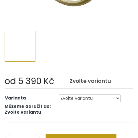
od
5 390 Kč
Zvolte variantu
Měrná
cena:
Varianta
Můžeme doručit do:
Zvolte variantu