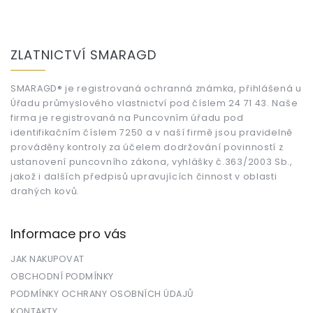
Z
á
ZLATNICTVÍ SMARAGD
p
a
t
SMARAGD® je registrovaná ochranná známka, přihlášená u
Úřadu průmyslového vlastnictví pod číslem 24 71 43. Naše
í
firma je registrovaná na Puncovním úřadu pod
identifikačním číslem 7250 a v naší firmě jsou pravidelně
prováděny kontroly za účelem dodržování povinností z
ustanovení puncovního zákona, vyhlášky č.363/2003 Sb.,
jakož i dalších předpisů upravujících činnost v oblasti
drahých kovů.
Informace pro vás
JAK NAKUPOVAT
OBCHODNÍ PODMÍNKY
PODMÍNKY OCHRANY OSOBNÍCH ÚDAJŮ
KONTAKTY