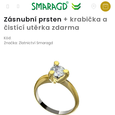
Přejít
Zásnubní prsten
+ krabička a
na
čistící utěrka zdarma
obsah
Kód:
Značka:
Zlatnictví Smaragd