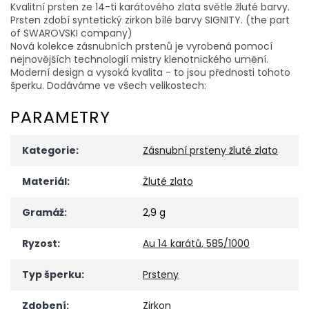
Kvalitní prsten ze 14-ti karátového zlata světle žluté barvy.
Prsten zdobí syntetický zirkon bílé barvy SIGNITY. (the part
of SWAROVSKI company)
Nová kolekce zásnubních prstenů je vyrobená pomocí
nejnovějších technologií mistry klenotnického umění.
Moderní design a vysoká kvalita - to jsou přednosti tohoto
šperku. Dodáváme ve všech velikostech:
PARAMETRY
Kategorie
:
Zásnubní prsteny žluté zlato
Materiál
:
Žluté zlato
Gramáž
:
2,9 g
Ryzost
:
Au 14 karátů, 585/1000
Typ šperku
:
Prsteny
Zdobení
:
Zirkon