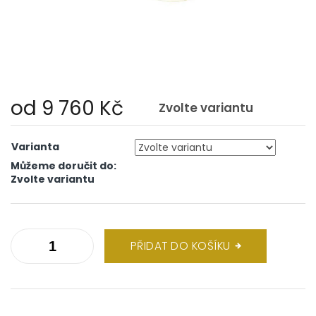
od
9 760 Kč
Zvolte variantu
Měrná
cena:
Varianta
Můžeme doručit do:
Zvolte variantu
PŘIDAT DO KOŠÍKU