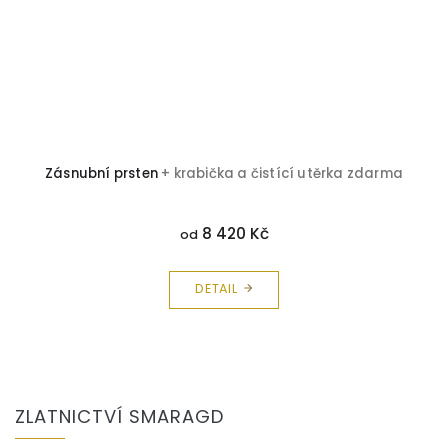
Zásnubní prsten
+ krabička a čistící utěrka zdarma
8 420 Kč
od
DETAIL
Z
á
ZLATNICTVÍ SMARAGD
p