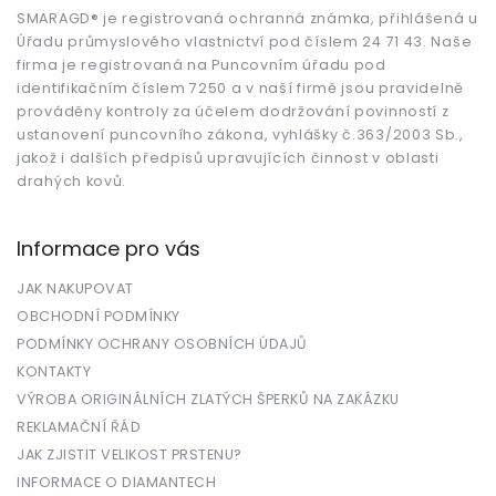
a
t
SMARAGD® je registrovaná ochranná známka, přihlášená u
Úřadu průmyslového vlastnictví pod číslem 24 71 43. Naše
í
firma je registrovaná na Puncovním úřadu pod
identifikačním číslem 7250 a v naší firmě jsou pravidelně
prováděny kontroly za účelem dodržování povinností z
ustanovení puncovního zákona, vyhlášky č.363/2003 Sb.,
jakož i dalších předpisů upravujících činnost v oblasti
drahých kovů.
Informace pro vás
JAK NAKUPOVAT
OBCHODNÍ PODMÍNKY
PODMÍNKY OCHRANY OSOBNÍCH ÚDAJŮ
KONTAKTY
VÝROBA ORIGINÁLNÍCH ZLATÝCH ŠPERKŮ NA ZAKÁZKU
REKLAMAČNÍ ŘÁD
JAK ZJISTIT VELIKOST PRSTENU?
INFORMACE O DIAMANTECH