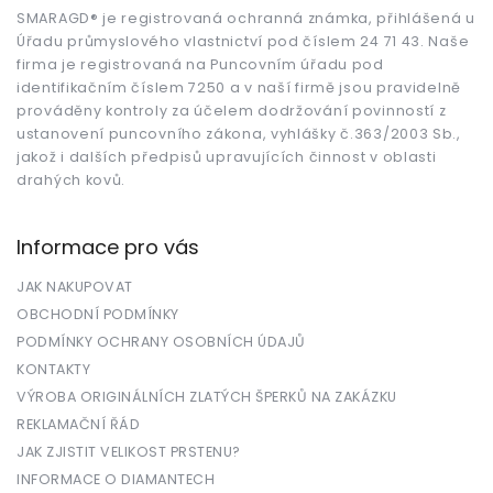
a
t
SMARAGD® je registrovaná ochranná známka, přihlášená u
Úřadu průmyslového vlastnictví pod číslem 24 71 43. Naše
í
firma je registrovaná na Puncovním úřadu pod
identifikačním číslem 7250 a v naší firmě jsou pravidelně
prováděny kontroly za účelem dodržování povinností z
ustanovení puncovního zákona, vyhlášky č.363/2003 Sb.,
jakož i dalších předpisů upravujících činnost v oblasti
drahých kovů.
Informace pro vás
JAK NAKUPOVAT
OBCHODNÍ PODMÍNKY
PODMÍNKY OCHRANY OSOBNÍCH ÚDAJŮ
KONTAKTY
VÝROBA ORIGINÁLNÍCH ZLATÝCH ŠPERKŮ NA ZAKÁZKU
REKLAMAČNÍ ŘÁD
JAK ZJISTIT VELIKOST PRSTENU?
INFORMACE O DIAMANTECH