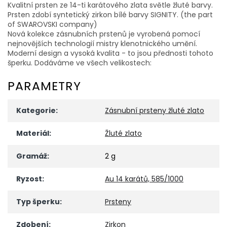
Kvalitní prsten ze 14-ti karátového zlata světle žluté barvy.
Prsten zdobí syntetický zirkon bílé barvy SIGNITY. (the part
of SWAROVSKI company)
Nová kolekce zásnubních prstenů je vyrobená pomocí
nejnovějších technologií mistry klenotnického umění.
Moderní design a vysoká kvalita - to jsou přednosti tohoto
šperku. Dodáváme ve všech velikostech:
PARAMETRY
Kategorie
:
Zásnubní prsteny žluté zlato
Materiál
:
Žluté zlato
Gramáž
:
2 g
Ryzost
:
Au 14 karátů, 585/1000
Typ šperku
:
Prsteny
Zdobení
:
Zirkon