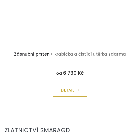
Zásnubní prsten
+ krabička a čistící utěrka zdarma
6 730 Kč
od
DETAIL
Z
á
ZLATNICTVÍ SMARAGD
p