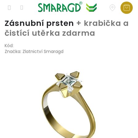
Přejít
Zásnubní prsten
+ krabička a
na
čistící utěrka zdarma
obsah
Kód:
Značka:
Zlatnictví Smaragd