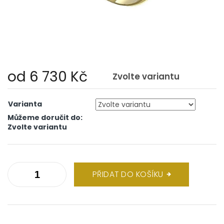
od
6 730 Kč
Zvolte variantu
Měrná
cena:
Varianta
Můžeme doručit do:
Zvolte variantu
PŘIDAT DO KOŠÍKU