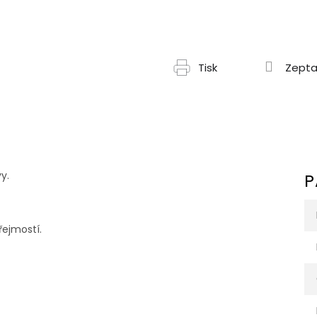
Tisk
Zepta
y.
P
řejmostí.