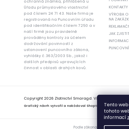
ochranná známka, přihlášená u
KONTAKTY
Úřadu průmyslového vlastnictví
pod číslem 24 71 43. Naše firma je
VÝROBA OR
NA ZAKÁZK
registrovaná na Puncovním úřadu
pod identifikačním číslem 7250 a v
REKLAMAČ
naší firmě jsou pravidelně
JAK ZJISTI
prováděny kontroly za účelem
INFORMAC
dodržování povinností z
PUNCOVNÍ
ustanovení puncovního zákona,
vyhlášky č.363/2003 Sb., jakož i
dalších předpisů upravujících
činnost v oblasti drahých kovů.
Copyright 2026
Zlatnictví Smaragd
. Všechna práva v
Tento web 
Grafický návrh vytvořil a nakódoval
Shoptetak.cz
tohoto webu
informací
Podle zákona o evidenci tržeb j