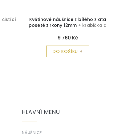
 čistící
Květinové náušnice z bílého zlata
Magi
poseté zirkony 12mm
+ krabička a
bílého
čistící utěrka zdarma
9 760 Kč
DO KOŠÍKU
HLAVNÍ MENU
NÁUŠNICE