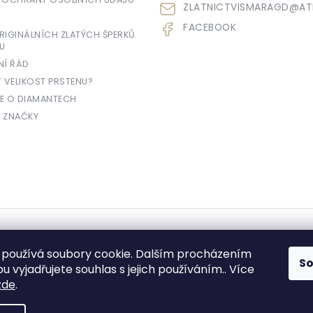
ZLATNICTVISMARAGD
@
AT
FACEBOOK
IGINÁLNÍCH ZLATÝCH ŠPERKŮ
U
NÍ ŘÁD
T VELIKOST PRSTENU?
E O DIAMANTECH
 ZNAČKY
yhrazena.
používá soubory cookie. Dalším procházením
S
 vyjadřujete souhlas s jejich používáním.. Více
zde
.
e prodávající povinen vystavit kupujícímu účtenku. Zároveň je povinen zae