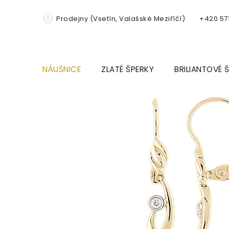
Přejít
na
Prodejny (Vsetín, Valašské Meziříčí)
+420 571
obsah
NÁUŠNICE
ZLATÉ ŠPERKY
BRILIANTOVÉ 