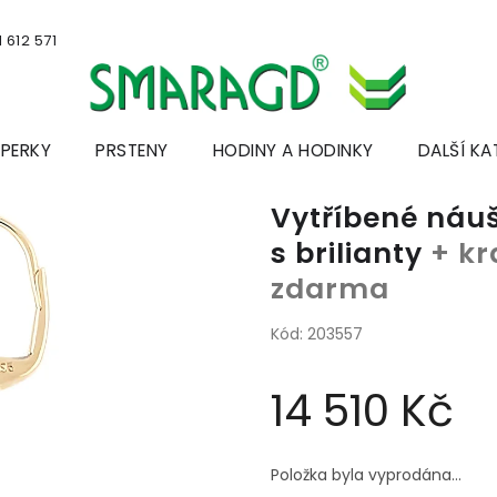
 612 571
ŠPERKY
PRSTENY
HODINY A HODINKY
DALŠÍ KA
Vytříbené náuš
s brilianty
+ kr
zdarma
Kód:
203557
14 510 Kč
Měrná
cena:
Položka byla vyprodána…