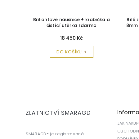
ého zlata
Briliantové náušnice + krabička a
Bílé 
bička a
čistící utěrka zdarma
8m
rma
18 450 Kč
DO KOŠÍKU
Z
á
p
a
Informa
ZLATNICTVÍ SMARAGD
t
í
JAK NAKU
OBCHODNÍ
SMARAGD® je registrovaná
PODMÍNKY