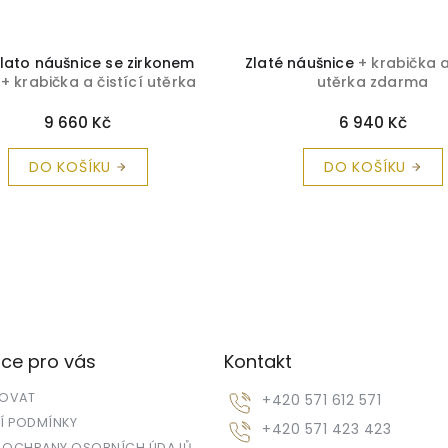
zlato náušnice se zirkonem
Zlaté náušnice
+ krabička a
m
+ krabička a čistící utěrka
utěrka zdarma
zdarma
9 660 Kč
6 940 Kč
DO KOŠÍKU
DO KOŠÍKU
ce pro vás
Kontakt
POVAT
+420 571 612 571
 PODMÍNKY
+420 571 423 423
 OCHRANY OSOBNÍCH ÚDAJŮ