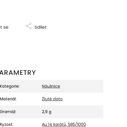
t se
Sdílet
ARAMETRY
Kategorie
:
Náušnice
Materiál
:
Žluté zlato
Gramáž
:
2,9 g
Ryzost
:
Au 14 karátů, 585/1000