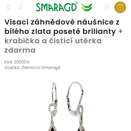
Přejít
Visací záhnědové náušnice z
na
bílého zlata poseté brilianty
+
obsah
krabička a čistící utěrka
zdarma
Kód:
205004
Značka:
Zlatnictví Smaragd