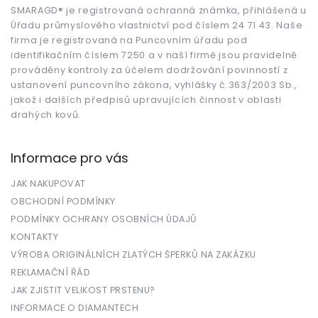
t
SMARAGD® je registrovaná ochranná známka, přihlášená u
Úřadu průmyslového vlastnictví pod číslem 24 71 43. Naše
í
firma je registrovaná na Puncovním úřadu pod
identifikačním číslem 7250 a v naší firmě jsou pravidelně
prováděny kontroly za účelem dodržování povinností z
ustanovení puncovního zákona, vyhlášky č.363/2003 Sb.,
jakož i dalších předpisů upravujících činnost v oblasti
drahých kovů.
Informace pro vás
JAK NAKUPOVAT
OBCHODNÍ PODMÍNKY
PODMÍNKY OCHRANY OSOBNÍCH ÚDAJŮ
KONTAKTY
VÝROBA ORIGINÁLNÍCH ZLATÝCH ŠPERKŮ NA ZAKÁZKU
REKLAMAČNÍ ŘÁD
JAK ZJISTIT VELIKOST PRSTENU?
INFORMACE O DIAMANTECH