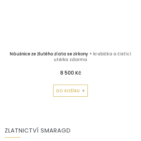
ka
Náušnice ze žlutého zlata se zirkony
+ krabička a čistící
utěrka zdarma
8 500 Kč
DO KOŠÍKU
Z
á
ZLATNICTVÍ SMARAGD
p
a