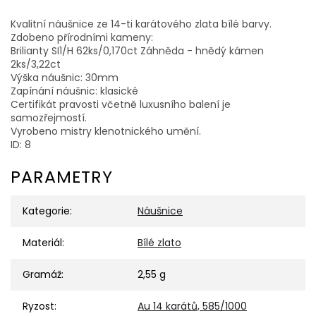
Kvalitní náušnice ze 14-ti karátového zlata bílé barvy.
Zdobeno přírodními kameny:
Brilianty SI1/H 62ks/0,170ct Záhněda - hnědý kámen
2ks/3,22ct
Výška náušnic: 30mm
Zapínání náušnic: klasické
Certifikát pravosti včetně luxusního balení je
samozřejmostí.
Vyrobeno mistry klenotnického umění.
ID: 8
PARAMETRY
Kategorie
:
Náušnice
Materiál
:
Bílé zlato
Gramáž
:
2,55 g
Ryzost
:
Au 14 karátů, 585/1000