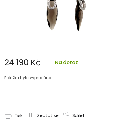
24 190 Kč
Na dotaz
Měrná
cena:
Položka byla vyprodána…
Tisk
Zeptat se
Sdílet