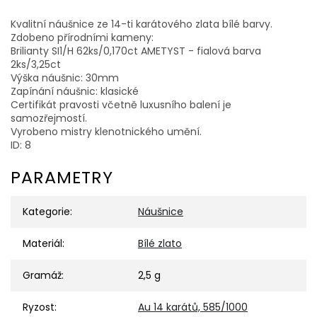
Kvalitní náušnice ze 14-ti karátového zlata bílé barvy.
Zdobeno přírodními kameny:
Brilianty SI1/H 62ks/0,170ct AMETYST - fialová barva
2ks/3,25ct
Výška náušnic: 30mm
Zapínání náušnic: klasické
Certifikát pravosti včetně luxusního balení je
samozřejmostí.
Vyrobeno mistry klenotnického umění.
ID: 8
PARAMETRY
Kategorie
:
Náušnice
Materiál
:
Bílé zlato
Gramáž
:
2,5 g
Ryzost
:
Au 14 karátů, 585/1000