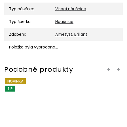
Typ náušnic
:
Visací náušnice
Typ šperku
:
Náušnice
Zdobení
:
Ametyst
,
Briliant
Položka byla vyprodána…
Previous
Next
NOVINKA
TIP