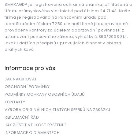
t
SMARAGD® je registrovaná ochranná známka, přihlášená u
Úřadu průmyslového vlastnictví pod číslem 24 71 43. Naše
í
firma je registrovaná na Puncovním úřadu pod
identifikačním číslem 7250 a v naší firmě jsou pravidelně
prováděny kontroly za účelem dodržování povinností z
ustanovení puncovního zákona, vyhlášky č.363/2003 Sb.,
jakož i dalších předpisů upravujících činnost v oblasti
drahých kovů.
Informace pro vás
JAK NAKUPOVAT
OBCHODNÍ PODMÍNKY
PODMÍNKY OCHRANY OSOBNÍCH ÚDAJŮ
KONTAKTY
VÝROBA ORIGINÁLNÍCH ZLATÝCH ŠPERKŮ NA ZAKÁZKU
REKLAMAČNÍ ŘÁD
JAK ZJISTIT VELIKOST PRSTENU?
INFORMACE O DIAMANTECH