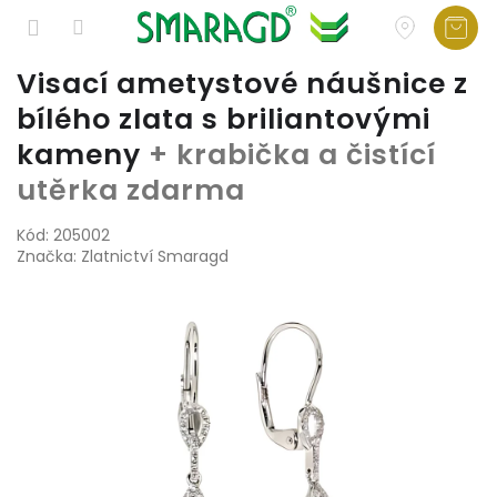
Přejít
Visací ametystové náušnice z
na
bílého zlata s briliantovými
obsah
kameny
+ krabička a čistící
utěrka zdarma
Kód:
205002
Značka:
Zlatnictví Smaragd