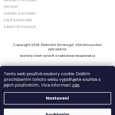
BRILIANTOVÉ ŠPERKY
PRSTENY
HODINY A HODINKY
DALŠÍ KATEGORIE
DÁRKOVÉ POUKAZY
Copyright 2026
Zlatnictví Smaragd
. Všechna práva
vyhrazena.
Grafický návrh vytvořil a nakódoval
Shoptetak.cz
Tento web používá soubory cookie. Dalším
procházením tohoto webu vyjadřujete souhlas s
Vytvořil Shoptet
jejich používáním.. Více informací
zde
.
Nastavení
Podle zákona o evidenci tržeb je prodávající povinen vystavit
kupujícímu účtenku. Zároveň je povinen zaevidovat přijatou
tržbu u správce daně online; v případě technického výpadku
Souhlasím
pak nejpozději do 48 hodin.