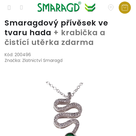
Přejít
Smaragdový přívěsek ve
na
tvaru hada
+ krabička a
obsah
čistící utěrka zdarma
Kód:
200496
Značka:
Zlatnictví Smaragd