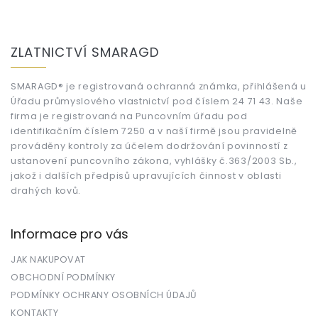
Z
á
ZLATNICTVÍ SMARAGD
p
a
t
SMARAGD® je registrovaná ochranná známka, přihlášená u
Úřadu průmyslového vlastnictví pod číslem 24 71 43. Naše
í
firma je registrovaná na Puncovním úřadu pod
identifikačním číslem 7250 a v naší firmě jsou pravidelně
prováděny kontroly za účelem dodržování povinností z
ustanovení puncovního zákona, vyhlášky č.363/2003 Sb.,
jakož i dalších předpisů upravujících činnost v oblasti
drahých kovů.
Informace pro vás
JAK NAKUPOVAT
OBCHODNÍ PODMÍNKY
PODMÍNKY OCHRANY OSOBNÍCH ÚDAJŮ
KONTAKTY