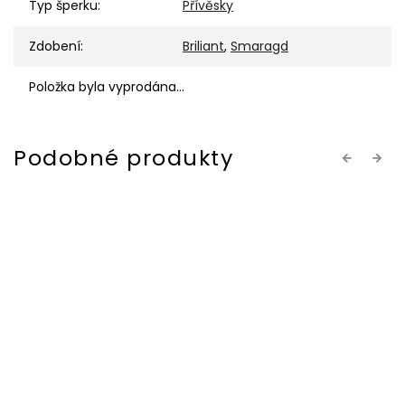
Typ šperku
:
Přívěsky
Zdobení
:
Briliant
,
Smaragd
Položka byla vyprodána…
Previous
Next