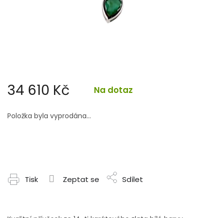
34 610 Kč
Na dotaz
Měrná
cena:
Položka byla vyprodána…
Tisk
Zeptat se
Sdílet