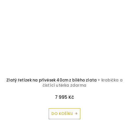
Zlatý řetízek na přívěsek 40cm z bílého zlata
+ krabička a
čistící utěrka zdarma
7 995 Kč
DO KOŠÍKU