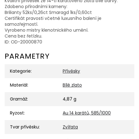
Kvalitní přívěsek ze 14-ti karátového zlata bílé barvy.
Zdobeno přírodními kameny:
Brilianty 52ks/0,26ct Smaragd 1ks/0,60ct
Certifikát pravosti včetně luxusního balení je
samozřejmostí.
Vyrobeno mistry klenotnického umění.
Cena bez řetízku.
ID: OD-20000870
PARAMETRY
Kategorie
:
Přívěsky
Materiál
:
Bílé zlato
Gramáž
:
4,87 g
Ryzost
:
Au 14 karátů, 585/1000
Tvar přívěsku
:
Zvířata