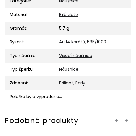
Kategorie
:
Náušnice
Materiál
:
Bílé zlato
Gramáž
:
5,7 g
Ryzost
:
Au 14 karátů, 585/1000
Typ náušnic
:
Visací náušnice
Typ šperku
:
Náušnice
Zdobení
:
Briliant
,
Perly
Položka byla vyprodána…
Previous
Next