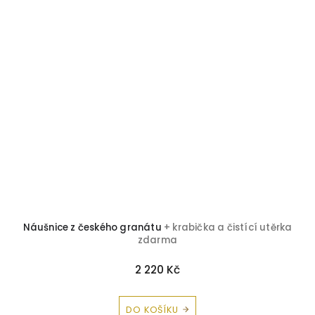
í
Náušnice z českého granátu
+ krabička a čistící utěrka
zdarma
2 220 Kč
DO KOŠÍKU