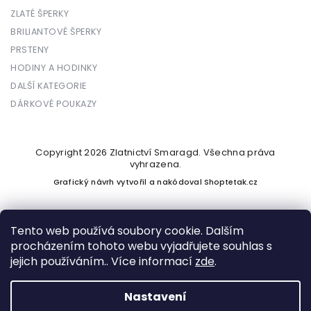
ZLATÉ ŠPERKY
BRILIANTOVÉ ŠPERKY
PRSTENY
HODINY A HODINKY
DALŠÍ KATEGORIE
DÁRKOVÉ POUKAZY
Copyright 2026
Zlatnictví Smaragd
. Všechna práva
vyhrazena.
Grafický návrh vytvořil a nakódoval
Shoptetak.cz
Tento web používá soubory cookie. Dalším
procházením tohoto webu vyjadřujete souhlas s
Vytvořil Shoptet
jejich používáním.. Více informací
zde
.
Nastavení
Podle zákona o evidenci tržeb je prodávající povinen vystavit