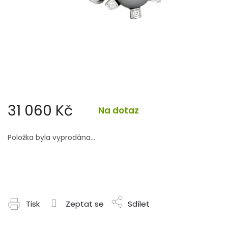
31 060 Kč
Na dotaz
Měrná
cena:
Položka byla vyprodána…
Tisk
Zeptat se
Sdílet