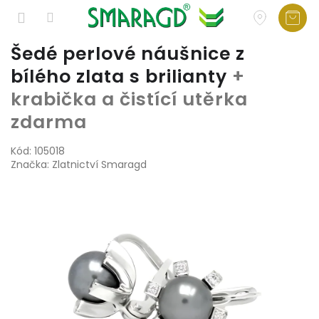
Přejít
Šedé perlové náušnice z
na
bílého zlata s brilianty
+
obsah
krabička a čistící utěrka
zdarma
Kód:
105018
Značka:
Zlatnictví Smaragd