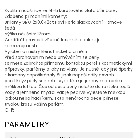
Kvalitní náušnice ze 14-ti karátového zlata bílé barvy.
Zdobeno přírodními kameny:
Brilianty SI/G 2x0,042ct Paví Perla sladkovodní - tmavě
šedá
Výška náušnic: 17mm
Certifikát pravosti včetně luxusního balení je
samozřejmostí.
Vyrobeno mistry klenotnického umění.
Před sprchováním nebo umýváním se perly
sejměte.Zabraňte přímému kontaktu perel s kosmetickými
přípravky, parfémy a laky na vlasy. Je nutné, aby jiné šperky
s kameny nepoškrábaly či jinak nepoškodily povrch
perel.Když perly sejmete, vyčistěte je jemným otřením
měkkou látkou. Čas od času perly naložte do roztoku teplé
vody a jemného mýdla. Pak je pečlivě vyleštěte měkkou
látkou nebo hadříkem. Tato nenáročná péče přinese
trvalou krásu Vašim perlám.
ID: 15
PARAMETRY