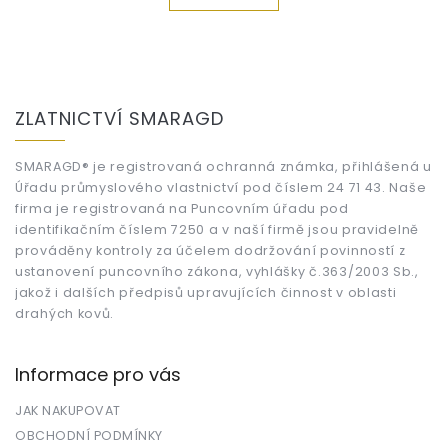
Z
á
ZLATNICTVÍ SMARAGD
p
a
t
SMARAGD® je registrovaná ochranná známka, přihlášená u
Úřadu průmyslového vlastnictví pod číslem 24 71 43. Naše
í
firma je registrovaná na Puncovním úřadu pod
identifikačním číslem 7250 a v naší firmě jsou pravidelně
prováděny kontroly za účelem dodržování povinností z
ustanovení puncovního zákona, vyhlášky č.363/2003 Sb.,
jakož i dalších předpisů upravujících činnost v oblasti
drahých kovů.
Informace pro vás
JAK NAKUPOVAT
OBCHODNÍ PODMÍNKY