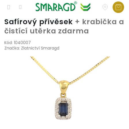
Přejít
Safírový přívěsek
+ krabička a
na
čistící utěrka zdarma
obsah
Kód:
1040007
Značka:
Zlatnictví Smaragd