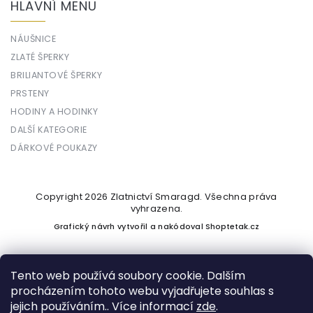
HLAVNÍ MENU
NÁUŠNICE
ZLATÉ ŠPERKY
BRILIANTOVÉ ŠPERKY
PRSTENY
HODINY A HODINKY
DALŠÍ KATEGORIE
DÁRKOVÉ POUKAZY
Copyright 2026
Zlatnictví Smaragd
. Všechna práva
vyhrazena.
Grafický návrh vytvořil a nakódoval
Shoptetak.cz
Tento web používá soubory cookie. Dalším
procházením tohoto webu vyjadřujete souhlas s
Vytvořil Shoptet
jejich používáním.. Více informací
zde
.