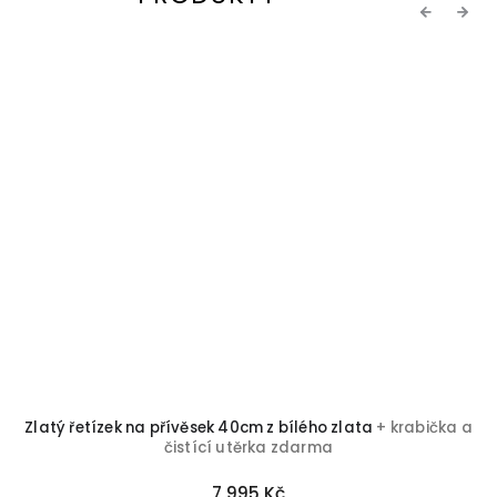
Previous
Next
Zlatý řetízek na přívěsek 40cm z bílého zlata
+ krabička a
čistící utěrka zdarma
7 995 Kč