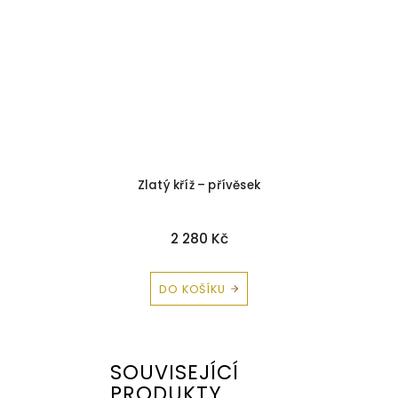
a
Zlatý kříž – přívěsek
Z
2 280 Kč
DO KOŠÍKU
SOUVISEJÍCÍ
PRODUKTY