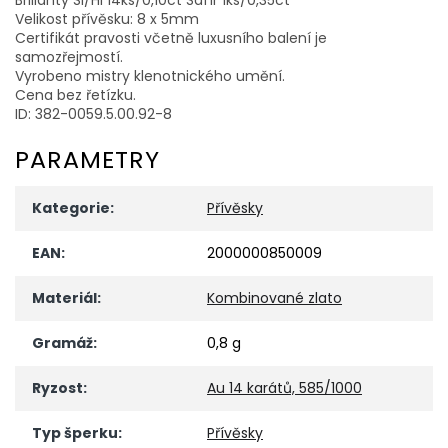
Velikost přívěsku: 8 x 5mm
Certifikát pravosti včetně luxusního balení je
samozřejmostí.
Vyrobeno mistry klenotnického umění.
Cena bez řetízku.
ID: 382-0059.5.00.92-8
PARAMETRY
Kategorie
:
Přívěsky
EAN
:
2000000850009
Materiál
:
Kombinované zlato
Gramáž
:
0,8 g
Ryzost
:
Au 14 karátů, 585/1000
Typ šperku
:
Přívěsky