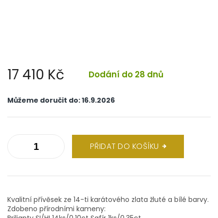
17 410 Kč
Dodání do 28 dnů
Měrná
cena:
Můžeme doručit do:
16.9.2026
PŘIDAT DO KOŠÍKU
Kvalitní přívěsek ze 14-ti karátového zlata žluté a bílé barvy.
Zdobeno přírodními kameny:
Brilianty SI/HI 14ks/0,10ct Safír 1ks/0,35ct