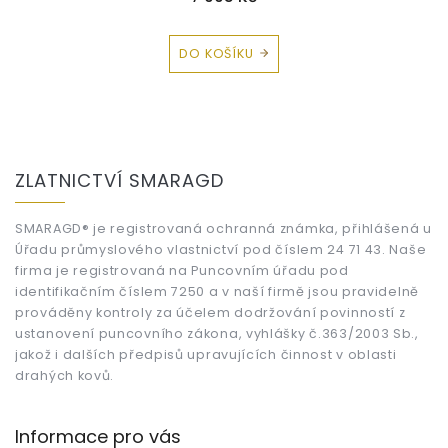
DO KOŠÍKU
Z
á
ZLATNICTVÍ SMARAGD
p
a
t
SMARAGD® je registrovaná ochranná známka, přihlášená u
Úřadu průmyslového vlastnictví pod číslem 24 71 43. Naše
í
firma je registrovaná na Puncovním úřadu pod
identifikačním číslem 7250 a v naší firmě jsou pravidelně
prováděny kontroly za účelem dodržování povinností z
ustanovení puncovního zákona, vyhlášky č.363/2003 Sb.,
jakož i dalších předpisů upravujících činnost v oblasti
drahých kovů.
Informace pro vás