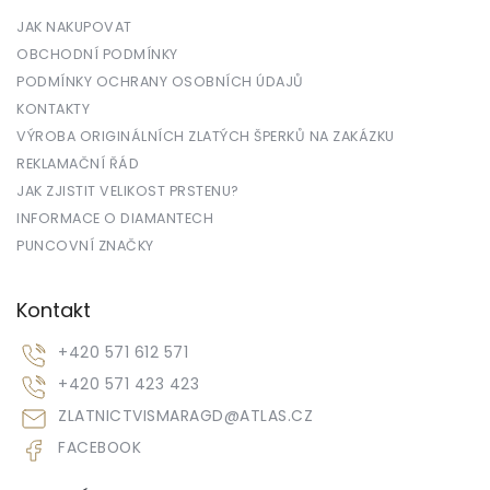
JAK NAKUPOVAT
OBCHODNÍ PODMÍNKY
PODMÍNKY OCHRANY OSOBNÍCH ÚDAJŮ
KONTAKTY
VÝROBA ORIGINÁLNÍCH ZLATÝCH ŠPERKŮ NA ZAKÁZKU
REKLAMAČNÍ ŘÁD
JAK ZJISTIT VELIKOST PRSTENU?
INFORMACE O DIAMANTECH
PUNCOVNÍ ZNAČKY
Kontakt
+420 571 612 571
+420 571 423 423
ZLATNICTVISMARAGD
@
ATLAS.CZ
FACEBOOK