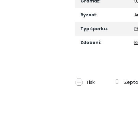
Gramáž
:
0
Ryzost
:
A
Typ šperku
:
P
Zdobení
:
Br
Tisk
Zepta