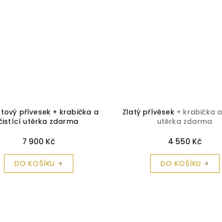
antový přívesek + krabička a
Zlatý přívěsek
+ krabička a
čistící utěrka zdarma
utěrka zdarma
7 900 Kč
4 550 Kč
DO KOŠÍKU
DO KOŠÍKU