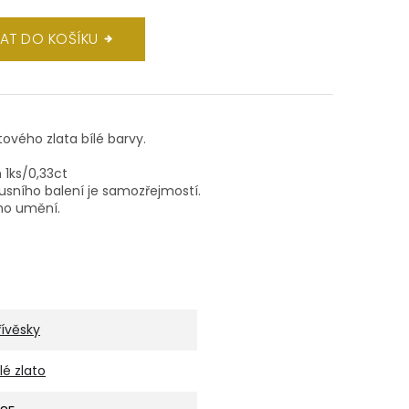
DAT DO KOŠÍKU
átového zlata bílé barvy.
n 1ks/0,33ct
xusního balení je samozřejmostí.
ho umění.
řívěsky
ílé zlato