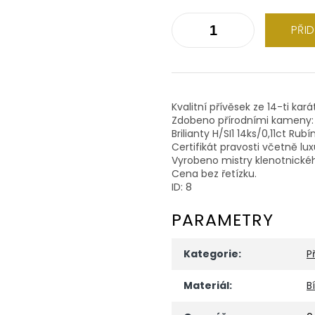
PŘI
Kvalitní přívěsek ze 14-ti kar
Zdobeno přírodními kameny:
Brilianty H/SI1 14ks/0,11ct Rubí
Certifikát pravosti včetně lu
Vyrobeno mistry klenotnické
Cena bez řetízku.
ID: 8
PARAMETRY
Kategorie
:
P
Materiál
:
B