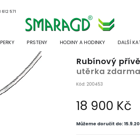
 612 571
ŠPERKY
PRSTENY
HODINY A HODINKY
DALŠÍ KA
Rubínový přív
utěrka zdarm
Kód:
200453
18 900 Kč
Měrná
cena:
Můžeme doručit do:
15.9.2