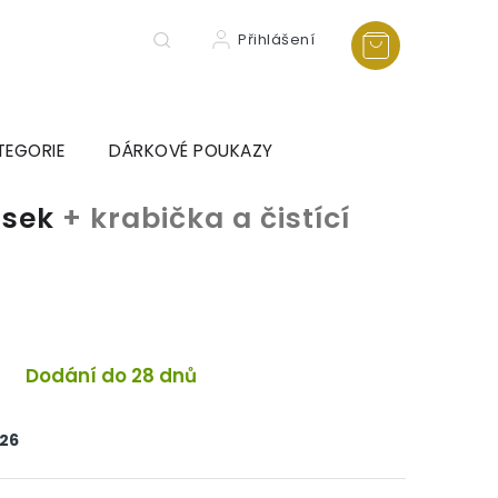
Přihlášení
TEGORIE
DÁRKOVÉ POUKAZY
ěsek
+ krabička a čistící
a
Dodání do 28 dnů
026