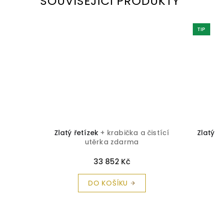
SOUVISEJÍCÍ PRODUKTY
TIP
Zlatý řetízek
+ krabička a čistící
Zlatý řetízek
+
utěrka zdarma
utěrk
33 852 Kč
10
DO KOŠÍKU
DO 