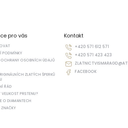
ce pro vás
Kontakt
POVAT
+420 571 612 571
 PODMÍNKY
+420 571 423 423
 OCHRANY OSOBNÍCH ÚDAJŮ
ZLATNICTVISMARAGD
@
AT
FACEBOOK
IGINÁLNÍCH ZLATÝCH ŠPERKŮ
U
NÍ ŘÁD
T VELIKOST PRSTENU?
E O DIAMANTECH
 ZNAČKY