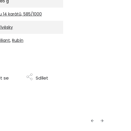
,85 g
u 14 karátů, 585/1000
řívěsky
iliant
,
Rubín
t se
Sdílet
Previous
Next