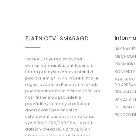
Z
á
p
a
Informa
ZLATNICTVÍ SMARAGD
t
í
JAK NAKU
OBCHODNÍ
SMARAGD® je registrovaná
PODMÍNKY
ochranná známka, přihlášená u
KONTAKTY
Úřadu průmyslového vlastnictví
pod číslem 24 71 43. Naše firma je
VÝROBA OR
NA ZAKÁZK
registrovaná na Puncovním úřadu
pod identifikačním číslem 7250 a v
REKLAMAČ
naší firmě jsou pravidelně
JAK ZJISTI
prováděny kontroly za účelem
INFORMAC
dodržování povinností z
PUNCOVNÍ
ustanovení puncovního zákona,
vyhlášky č.363/2003 Sb., jakož i
dalších předpisů upravujících
činnost v oblasti drahých kovů.