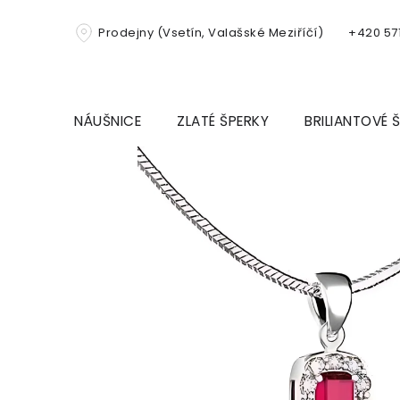
Přejít
na
Prodejny (Vsetín, Valašské Meziříčí)
+420 571
obsah
NÁUŠNICE
ZLATÉ ŠPERKY
BRILIANTOVÉ 