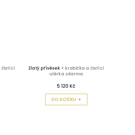
 čistící
Zlatý přívěsek
+ krabička a čistící
Přívěš
utěrka zdarma
zlato
+
5 120 Kč
DO KOŠÍKU