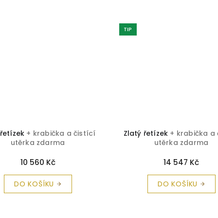
TIP
 krabička a čistící
Zlatý řetízek
+ krabička a čistící
a zdarma
utěrka zdarma
 560 Kč
14 547 Kč
KOŠÍKU
DO KOŠÍKU