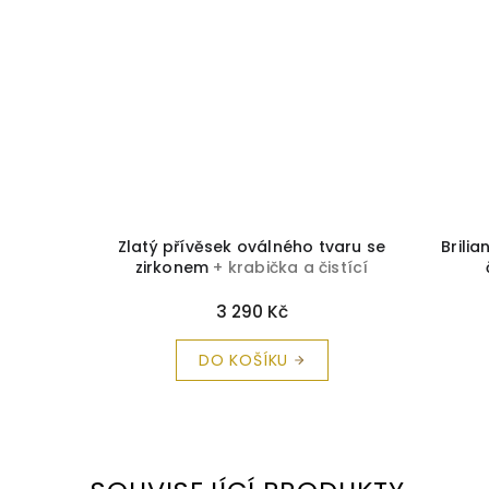
 bílého
Zlatý přívěsek oválného tvaru se
Brili
zirkonem
+ krabička a čistící
utěrka zdarma
3 290 Kč
DO KOŠÍKU