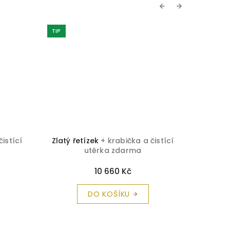
Previous
Next
TIP
TIP
Zlatý řetízek
+ krabička a čistící
Zlatý řetízek
+ k
utěrka zdarma
utěrka
10 660 Kč
16 8
DO KOŠÍKU
DO KO