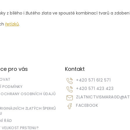
O
v
ěsky z bílého i žlutého zlata ve spoustě kombinací tvarů a zdob
l
á
ich
řetízků
.
d
a
c
í
p
r
v
k
ce pro vás
Kontakt
y
v
POVAT
+420 571 612 571
ý
p
 PODMÍNKY
+420 571 423 423
i
 OCHRANY OSOBNÍCH ÚDAJŮ
ZLATNICTVISMARAGD
@
AT
s
u
FACEBOOK
IGINÁLNÍCH ZLATÝCH ŠPERKŮ
U
NÍ ŘÁD
T VELIKOST PRSTENU?