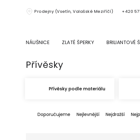
Přejít
na
Prodejny (Vsetín, Valašské Meziříčí)
+420 571
obsah
NÁUŠNICE
ZLATÉ ŠPERKY
BRILIANTOVÉ 
Přívěsky
Přívěsky podle materiálu
Ř
Doporučujeme
Nejlevnější
Nejdražší
Nej
a
z
e
n