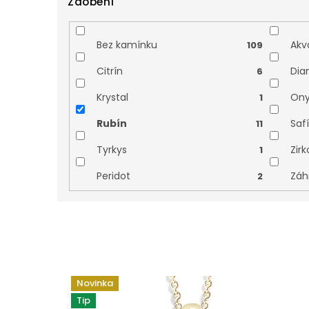
Zdobení
Anděl
Čtyř
0
Srdce
Str
1
Bez kamínku
Akv
109
Zvířata
Kříž
0
Citrín
Dia
6
Krystal
Ony
1
Rubín
Safí
11
Tyrkys
Zir
1
Peridot
Záh
2
V
ý
Novinka
p
Tip