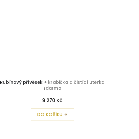
Rubínový přívěsek
+ krabička a čistící utěrka
zdarma
9 270 Kč
DO KOŠÍKU