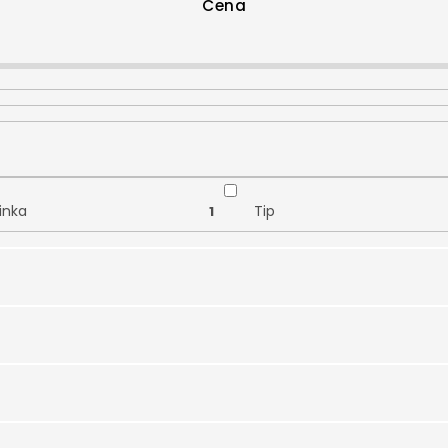
Cena
inka
Tip
1
iax
2
binované zlato
Žluté zlato
1
 zlato
Žluté zlato 585/1000
0