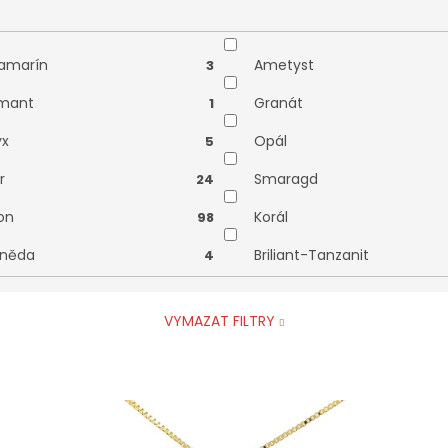
lístek
Madonka
0
om života
Zlatý kalich
0
amarín
Ametyst
3
e a křížky
0
mant
Granát
1
x
Opál
5
r
Smaragd
24
kon
Korál
98
něda
Briliant-Tanzanit
4
VYMAZAT FILTRY