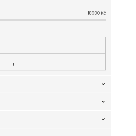
18900
Kč
1
Růžové zlato
6
0
0