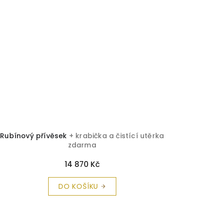
Rubínový přívěsek
+ krabička a čistící utěrka
zdarma
14 870 Kč
DO KOŠÍKU