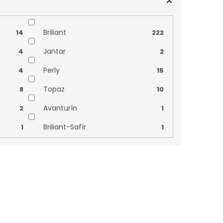
Nilský kříž
0
0
Znamení zvěrokruhu
0
0
Briliant
14
222
Jantar
4
2
Perly
4
15
Topaz
8
10
Avanturín
2
1
Briliant-Safír
1
1