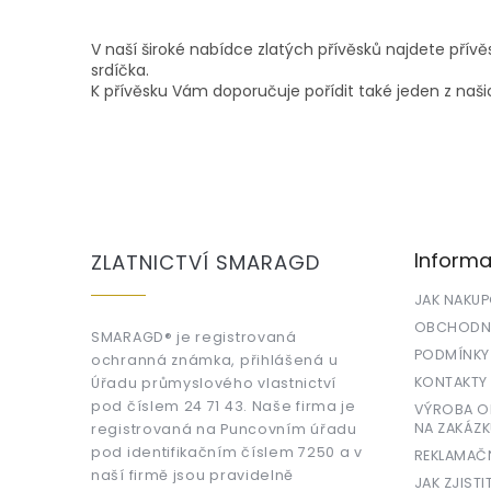
V naší široké nabídce zlatých přívěsků najdete přív
srdíčka.
K přívěsku Vám doporučuje pořídit také jeden z naš
Z
á
p
a
Informa
ZLATNICTVÍ SMARAGD
t
í
JAK NAKU
OBCHODNÍ
SMARAGD® je registrovaná
PODMÍNKY
ochranná známka, přihlášená u
KONTAKTY
Úřadu průmyslového vlastnictví
pod číslem 24 71 43. Naše firma je
VÝROBA OR
NA ZAKÁZK
registrovaná na Puncovním úřadu
pod identifikačním číslem 7250 a v
REKLAMAČ
naší firmě jsou pravidelně
JAK ZJISTI