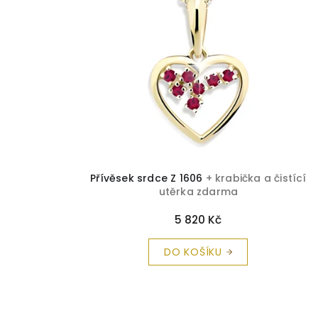
i
s
p
r
o
d
u
k
t
ů
Přívěsek srdce Z 1606
+ krabička a čistící
utěrka zdarma
5 820 Kč
DO KOŠÍKU