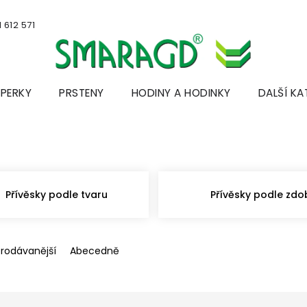
 612 571
ŠPERKY
PRSTENY
HODINY A HODINKY
DALŠÍ KA
Přívěsky podle tvaru
Přívěsky podle zdo
prodávanější
Abecedně