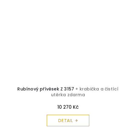
Rubínový přívěsek Z 3157
+ krabička a čistící
utěrka zdarma
10 270 Kč
DETAIL