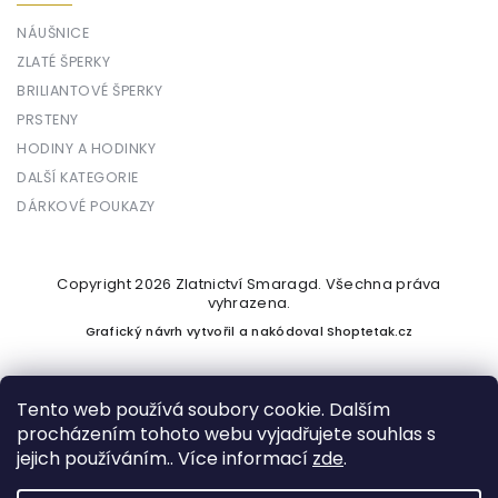
NÁUŠNICE
ZLATÉ ŠPERKY
BRILIANTOVÉ ŠPERKY
PRSTENY
HODINY A HODINKY
DALŠÍ KATEGORIE
DÁRKOVÉ POUKAZY
Copyright 2026
Zlatnictví Smaragd
. Všechna práva
vyhrazena.
Grafický návrh vytvořil a nakódoval
Shoptetak.cz
Tento web používá soubory cookie. Dalším
procházením tohoto webu vyjadřujete souhlas s
Vytvořil Shoptet
jejich používáním.. Více informací
zde
.