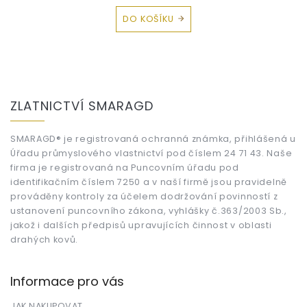
DO KOŠÍKU
Z
á
ZLATNICTVÍ SMARAGD
p
a
t
SMARAGD® je registrovaná ochranná známka, přihlášená u
Úřadu průmyslového vlastnictví pod číslem 24 71 43. Naše
í
firma je registrovaná na Puncovním úřadu pod
identifikačním číslem 7250 a v naší firmě jsou pravidelně
prováděny kontroly za účelem dodržování povinností z
ustanovení puncovního zákona, vyhlášky č.363/2003 Sb.,
jakož i dalších předpisů upravujících činnost v oblasti
drahých kovů.
Informace pro vás
JAK NAKUPOVAT