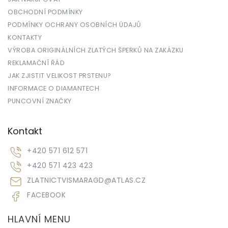
OBCHODNÍ PODMÍNKY
PODMÍNKY OCHRANY OSOBNÍCH ÚDAJŮ
KONTAKTY
VÝROBA ORIGINÁLNÍCH ZLATÝCH ŠPERKŮ NA ZAKÁZKU
REKLAMAČNÍ ŘÁD
JAK ZJISTIT VELIKOST PRSTENU?
INFORMACE O DIAMANTECH
PUNCOVNÍ ZNAČKY
Kontakt
+420 571 612 571
+420 571 423 423
ZLATNICTVISMARAGD
@
ATLAS.CZ
FACEBOOK
HLAVNÍ MENU