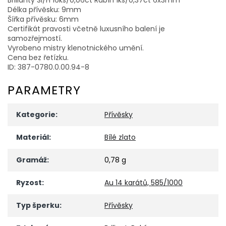
Délka přívěsku: 9mm
Šířka přívěsku: 6mm
Certifikát pravosti včetně luxusního balení je
samozřejmostí.
Vyrobeno mistry klenotnického umění.
Cena bez řetízku.
ID: 387-0780.0.00.94-8
PARAMETRY
Kategorie
:
Přívěsky
Materiál
:
Bílé zlato
Gramáž
:
0,78 g
Ryzost
:
Au 14 karátů, 585/1000
Typ šperku
:
Přívěsky