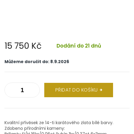
15 750 Kč
Dodání do 21 dnů
Měrná
cena:
Můžeme doručit do:
8.9.2026
PŘIDAT DO KOŠÍKU
Kvalitní přívěsek ze 14-ti karátového zlata bílé barvy.
Zdobeno přírodními kameny:
Brilianty SI/H 16ks/0,06ct Rubín 1ks/0,37ct 6x3mm