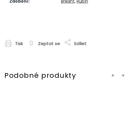
Zdobení
:
Briliant
,
Rubín
Tisk
Zeptat se
Sdílet
Previous
Next