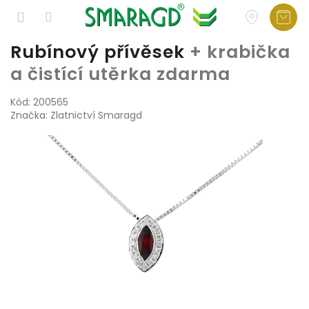
Přejít
Rubínový přívěsek
+ krabička
na
a čistící utěrka zdarma
obsah
Kód:
200565
Značka:
Zlatnictví Smaragd