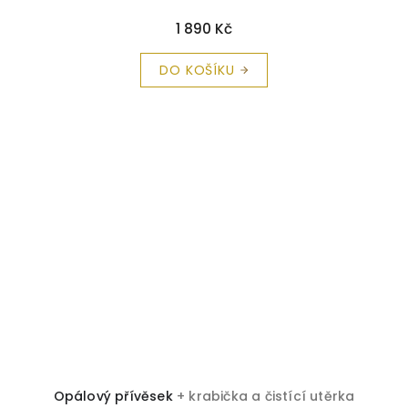
1 890 Kč
DO KOŠÍKU
Opálový přívěsek
+ krabička a čistící utěrka