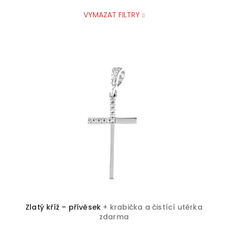
VYMAZAT FILTRY
y
Zirkon
2
Zlatý kříž – přívěsek
+ krabička a čistící utěrka
zdarma