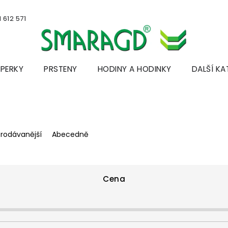
 612 571
ŠPERKY
PRSTENY
HODINY A HODINKY
DALŠÍ KA
prodávanější
Abecedně
Cena