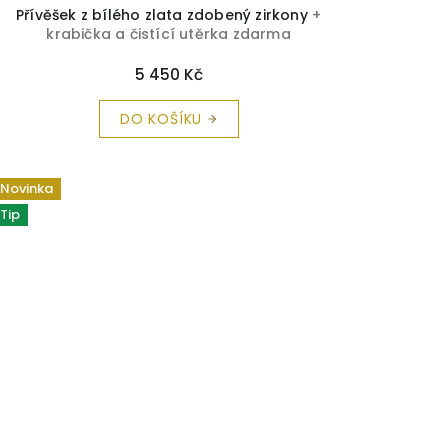
Přívěšek z bílého zlata zdobený zirkony
+
krabička a čistící utěrka zdarma
5 450 Kč
DO KOŠÍKU
Novinka
Tip