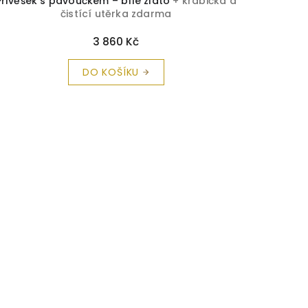
Přívěšek s pavoučkem – bílé zlato
+ krabička a
čistící utěrka zdarma
3 860 Kč
DO KOŠÍKU