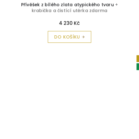
Přívěšek z bílého zlata atypického tvaru
+
krabička a čistící utěrka zdarma
4 230 Kč
DO KOŠÍKU