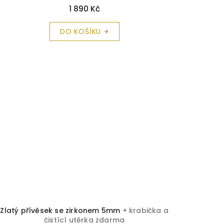
1 890 Kč
DO KOŠÍKU
Zlatý přívěsek se zirkonem 5mm
+ krabička a
čistící utěrka zdarma