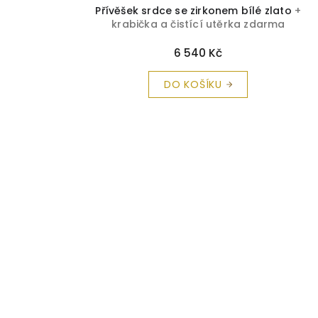
Přívěšek srdce se zirkonem bílé zlato
+
krabička a čistící utěrka zdarma
6 540 Kč
DO KOŠÍKU