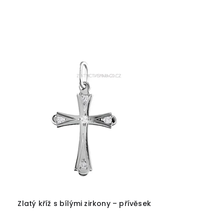
Avanturín
49
1
Zlatý kříž s bílými zirkony – přívěsek