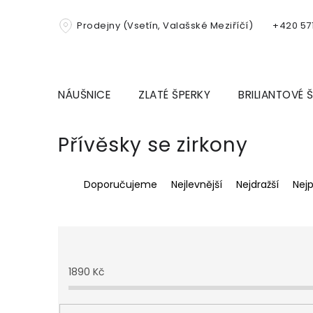
Přejít
na
Prodejny (Vsetín, Valašské Meziříčí)
+420 571
obsah
NÁUŠNICE
ZLATÉ ŠPERKY
BRILIANTOVÉ 
Přívěsky se zirkony
Ř
Doporučujeme
Nejlevnější
Nejdražší
Nej
a
z
e
n
í
p
1890
Kč
r
o