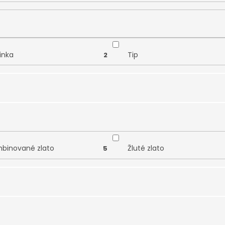
inka
Tip
2
binované zlato
Žluté zlato
5
lístek
Srdce
1