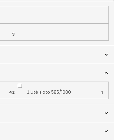
3
Žluté zlato 585/1000
42
1
Zvířata
5
3