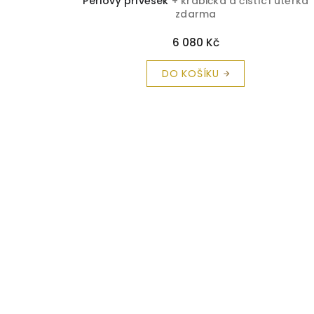
Perlový přívěsek
+ krabička a čistící utěrka
zdarma
6 080 Kč
DO KOŠÍKU