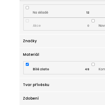
d
u
k
Na skladě
12
t
ů
Akce
Nov
0
Značky
Materiál
Zlatnictví Smaragd
49
Bílé zlato
Kom
49
Tvar přívěsku
Zdobení
Anděl
Čtyř
1