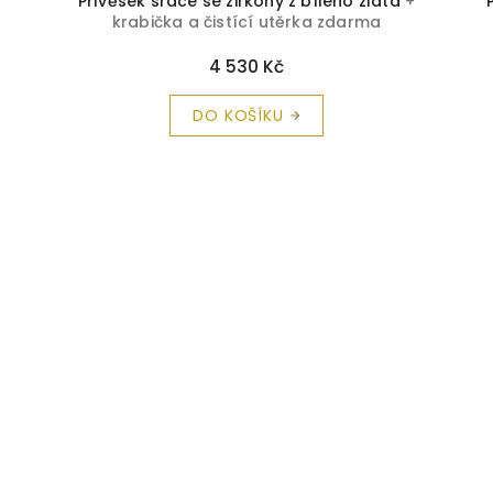
Přívěsek srdce se zirkony z bílého zlata
+
krabička a čistící utěrka zdarma
4 530 Kč
DO KOŠÍKU