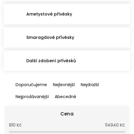
Ametystové přívěsky
Smaragdové přívěsky
Další zdobení přívěsků
Ř
Doporučujeme
Nejlevnější
Nejdražší
a
z
Nejprodávanější
Abecedně
e
n
í
Cena
p
810
Kč
114940
Kč
r