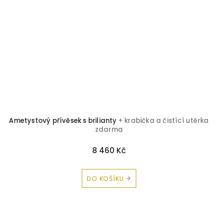
Ametystový přívěsek s brilianty
+ krabička a čistící utěrka
zdarma
8 460 Kč
DO KOŠÍKU