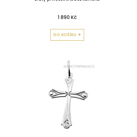
Jantar
2
Kříže a křížky
35
Krystal
1
1 890 Kč
Onyx
5
DO KOŠÍKU
Opál
4
Perly
15
Rubín
11
Safír
24
Smaragd
8
Topaz
10
Tyrkys
1