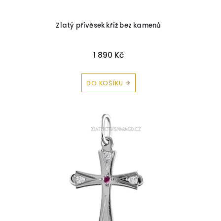
Zirkon
97
Zlatý přívěsek kříž bez kamenů
Korál
2
1 890 Kč
Avanturín
1
DO KOŠÍKU
Peridot
2
Záhněda
4
Briliant-Tanzanit
1
Briliant-Safír
1