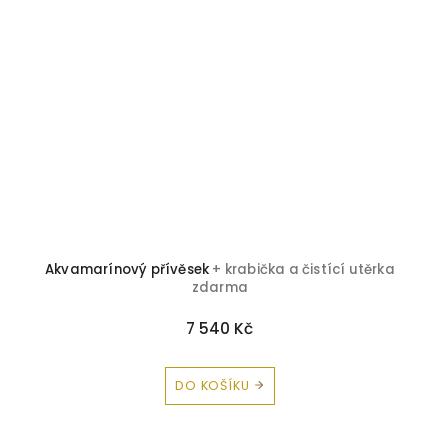
Akvamarínový přívěsek
+ krabička a čistící utěrka
zdarma
7 540 Kč
DO KOŠÍKU