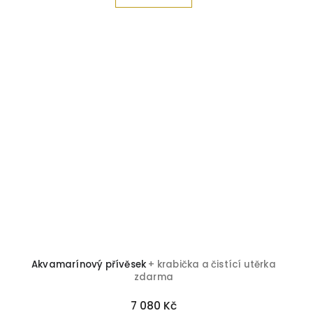
Akvamarínový přívěsek
+ krabička a čistící utěrka
zdarma
7 080 Kč