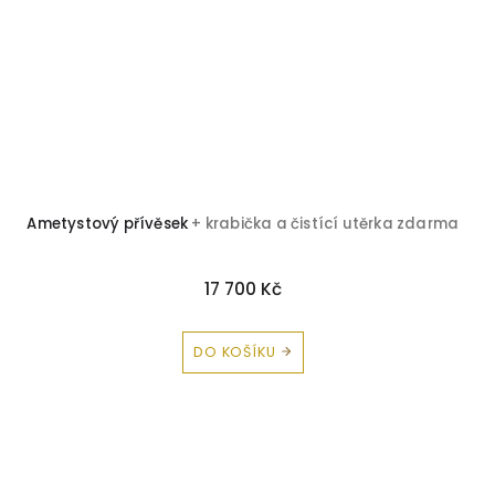
Ametystový přívěsek
+ krabička a čistící utěrka zdarma
17 700 Kč
DO KOŠÍKU