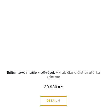
Briliantová mašle – přívěsek
+ krabička a čistící utěrka
zdarma
39 930 Kč
DETAIL