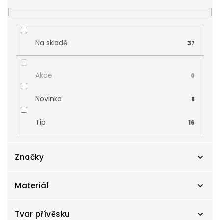
o
d
u
k
t
Na skladě
37
ů
Akce
0
Novinka
8
Tip
16
Značky
Materiál
Zlatnictví Smaragd
375
Zodiax
Tvar přívěsku
71
Bílé zlato
245