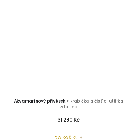
Akvamarínový přívěsek
+ krabička a čistící utěrka
zdarma
31 260 Kč
DO KOŠÍKU