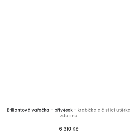
Briliantová vařečka – přívěsek
+ krabička a čistící utěrka
zdarma
6 310 Kč