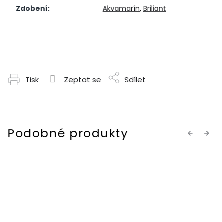
Zdobení
:
Akvamarín
,
Briliant
Tisk
Zeptat se
Sdílet
Previous
Next