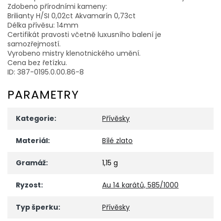
Zdobeno přírodními kameny:
Brilianty H/SI 0,02ct Akvamarín 0,73ct
Délka přívěsu: 14mm
Certifikát pravosti včetně luxusního balení je
samozřejmostí.
Vyrobeno mistry klenotnického umění.
Cena bez řetízku.
ID: 387-0195.0.00.86-8
PARAMETRY
Kategorie
:
Přívěsky
Materiál
:
Bílé zlato
Gramáž
:
1,15 g
Ryzost
:
Au 14 karátů, 585/1000
Typ šperku
:
Přívěsky