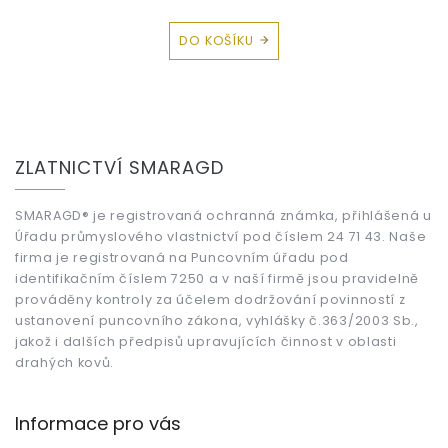
DO KOŠÍKU
Z
á
ZLATNICTVÍ SMARAGD
p
a
t
SMARAGD® je registrovaná ochranná známka, přihlášená u
Úřadu průmyslového vlastnictví pod číslem 24 71 43. Naše
í
firma je registrovaná na Puncovním úřadu pod
identifikačním číslem 7250 a v naší firmě jsou pravidelně
prováděny kontroly za účelem dodržování povinností z
ustanovení puncovního zákona, vyhlášky č.363/2003 Sb.,
jakož i dalších předpisů upravujících činnost v oblasti
drahých kovů.
Informace pro vás