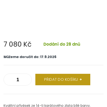
7 080 Kč
Dodání do 28 dnů
Měrná
cena:
Můžeme doručit do:
17.9.2026
PŘIDAT DO KOŠÍKU
Kvalitní přívěsek ze 14-ti karátového zlata bílé barvy.