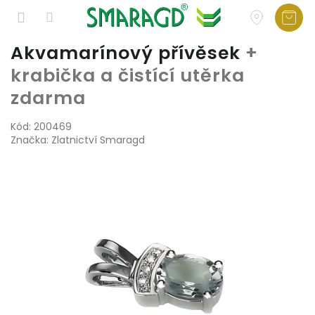
Přejít
Akvamarínový přívěsek
+
na
krabička a čistící utěrka
obsah
zdarma
Kód:
200469
Značka:
Zlatnictví Smaragd