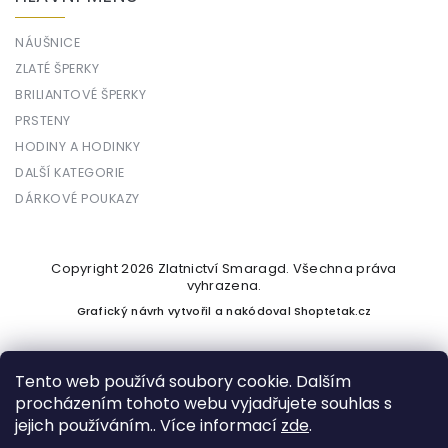
NÁUŠNICE
ZLATÉ ŠPERKY
BRILIANTOVÉ ŠPERKY
PRSTENY
HODINY A HODINKY
DALŠÍ KATEGORIE
DÁRKOVÉ POUKAZY
Copyright 2026
Zlatnictví Smaragd
. Všechna práva
vyhrazena.
Grafický návrh vytvořil a nakódoval
Shoptetak.cz
Tento web používá soubory cookie. Dalším
procházením tohoto webu vyjadřujete souhlas s
Vytvořil Shoptet
jejich používáním.. Více informací
zde
.