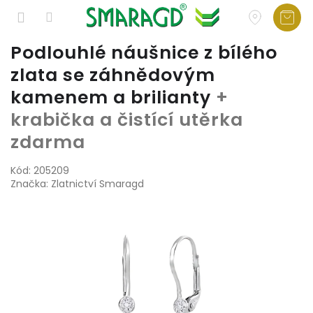
Přejít
Podlouhlé náušnice z bílého
na
zlata se záhnědovým
obsah
kamenem a brilianty
+
krabička a čistící utěrka
zdarma
Kód:
205209
Značka:
Zlatnictví Smaragd