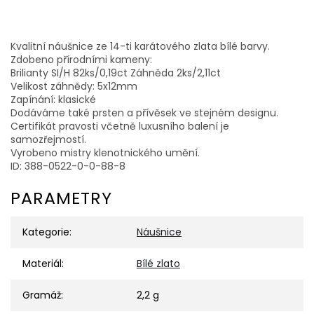
Kvalitní náušnice ze 14-ti karátového zlata bílé barvy.
Zdobeno přírodními kameny:
Brilianty SI/H 82ks/0,19ct Záhněda 2ks/2,11ct
Velikost záhnědy: 5x12mm
Zapínání: klasické
Dodáváme také prsten a přívěsek ve stejném designu.
Certifikát pravosti včetně luxusního balení je
samozřejmostí.
Vyrobeno mistry klenotnického umění.
ID: 388-0522-0-0-88-8
PARAMETRY
Kategorie
:
Náušnice
Materiál
:
Bílé zlato
Gramáž
:
2,2 g