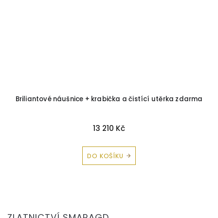
ka
Briliantové náušnice + krabička a čistící utěrka zdarma
M
13 210 Kč
DO KOŠÍKU
Z
á
ZLATNICTVÍ SMARAGD