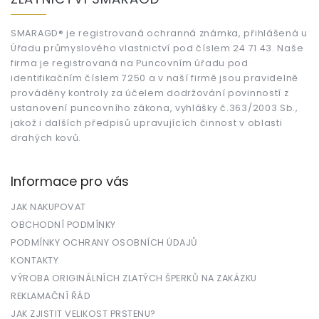
p
a
t
SMARAGD® je registrovaná ochranná známka, přihlášená u
Úřadu průmyslového vlastnictví pod číslem 24 71 43. Naše
í
firma je registrovaná na Puncovním úřadu pod
identifikačním číslem 7250 a v naší firmě jsou pravidelně
prováděny kontroly za účelem dodržování povinností z
ustanovení puncovního zákona, vyhlášky č.363/2003 Sb.,
jakož i dalších předpisů upravujících činnost v oblasti
drahých kovů.
Informace pro vás
JAK NAKUPOVAT
OBCHODNÍ PODMÍNKY
PODMÍNKY OCHRANY OSOBNÍCH ÚDAJŮ
KONTAKTY
VÝROBA ORIGINÁLNÍCH ZLATÝCH ŠPERKŮ NA ZAKÁZKU
REKLAMAČNÍ ŘÁD
JAK ZJISTIT VELIKOST PRSTENU?