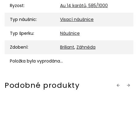
Ryzost
:
Au 14 karátů, 585/1000
Typ náušnic
:
Visací náušnice
Typ šperku
:
Náušnice
Zdobení
:
Briliant
,
Záhněda
Položka byla vyprodána…
Previous
Next