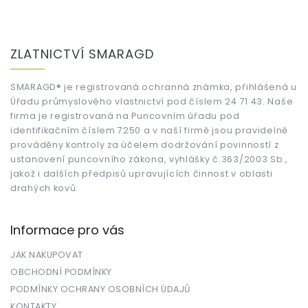
Z
á
ZLATNICTVÍ SMARAGD
p
a
t
SMARAGD® je registrovaná ochranná známka, přihlášená u
Úřadu průmyslového vlastnictví pod číslem 24 71 43. Naše
í
firma je registrovaná na Puncovním úřadu pod
identifikačním číslem 7250 a v naší firmě jsou pravidelně
prováděny kontroly za účelem dodržování povinností z
ustanovení puncovního zákona, vyhlášky č.363/2003 Sb.,
jakož i dalších předpisů upravujících činnost v oblasti
drahých kovů.
Informace pro vás
JAK NAKUPOVAT
OBCHODNÍ PODMÍNKY
PODMÍNKY OCHRANY OSOBNÍCH ÚDAJŮ
KONTAKTY