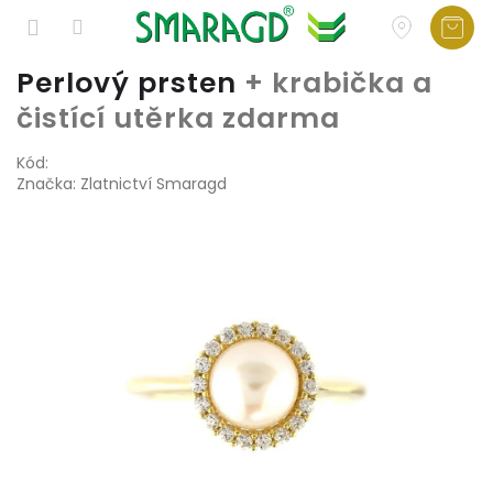
Přejít
Perlový prsten
+ krabička a
na
čistící utěrka zdarma
obsah
Kód:
Značka:
Zlatnictví Smaragd