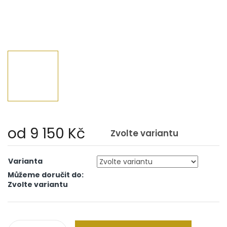
od
9 150 Kč
Zvolte variantu
Měrná
cena:
Varianta
Můžeme doručit do:
Zvolte variantu