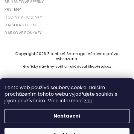
BRILIANTOVÉ ŠPERKY
PRSTENY
HODINY A HODINKY
DALŠÍ KATEGORIE
DÁRKOVÉ POUKAZY
Copyright 2026
Zlatnictví Smaragd
. Všechna práva
vyhrazena.
Grafický návrh vytvořil a nakódoval
Shoptetak.cz
Tento web používá soubory cookie. Dalším
procházením tohoto webu vyjadřujete souhlas s
Vytvořil Shoptet
jejich používáním.. Více informací
zde
.
Nastavení
Podle zákona o evidenci tržeb je prodávající povinen vystavit
kupujícímu účtenku. Zároveň je povinen zaevidovat přijatou
tržbu u správce daně online; v případě technického výpadku