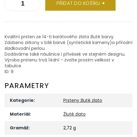
PŘIDAT DO KOŠÍKU
Kvalitní prsten ze 14-ti karátového zlata žluté barvy.
Zdobeno zirkony v bílé barvě (syntetické kameny)a přírodní
sladkovodní perlou.
Dodáváme také náušnice i přívěsek ve stejném designu.
Výroba prstenu trvá 14dní - zvolte prosím velikost v
tabulce.
ID: 9
PARAMETRY
Kategorie
:
Prsteny žluté zlato
Materiál
:
Žluté zlato
Gramáž
:
2,72 g