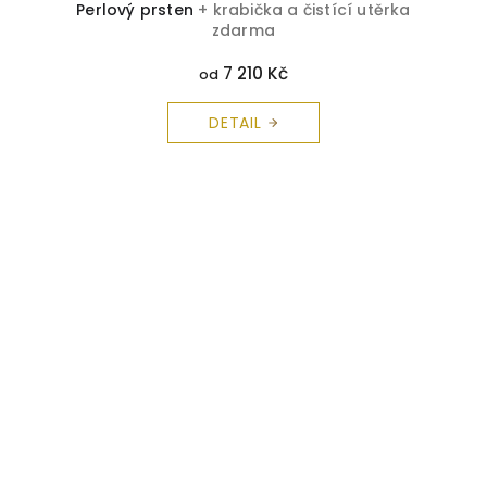
Perlový prsten
+ krabička a čistící utěrka
zdarma
7 210 Kč
od
DETAIL