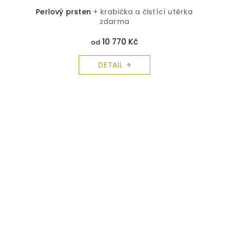
Perlový prsten
+ krabička a čistící utěrka
zdarma
10 770 Kč
od
DETAIL