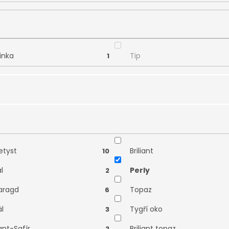
inka
Tip
1
tnictví Smaragd
Zodiax
13
tyst
Briliant
10
l
Perly
2
aragd
Topaz
6
ál
Tygří oko
3
iant-Safír
Briliant topaz
2