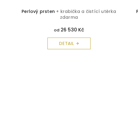
Perlový prsten
+ krabička a čistící utěrka
zdarma
26 530 Kč
od
DETAIL