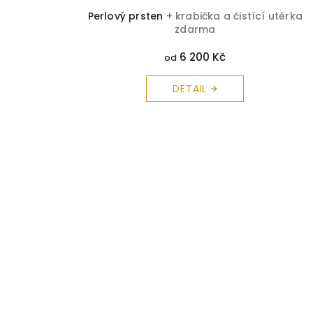
Perlový prsten
+ krabička a čistící utěrka
zdarma
6 200 Kč
od
DETAIL