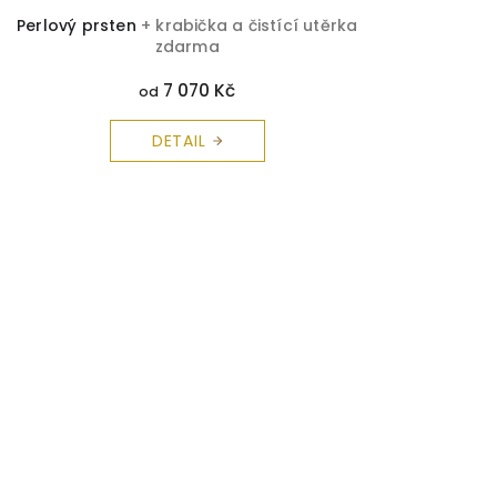
Perlový prsten
+ krabička a čistící utěrka
zdarma
7 070 Kč
od
DETAIL