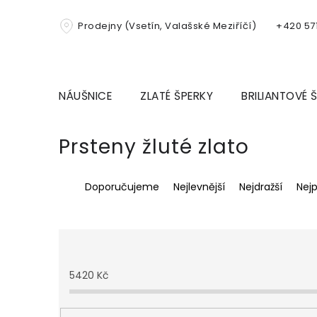
Přejít
na
Prodejny (Vsetín, Valašské Meziříčí)
+420 571
obsah
NÁUŠNICE
ZLATÉ ŠPERKY
BRILIANTOVÉ 
Prsteny žluté zlato
Ř
Doporučujeme
Nejlevnější
Nejdražší
Nej
a
z
e
n
í
p
5420
Kč
r
o