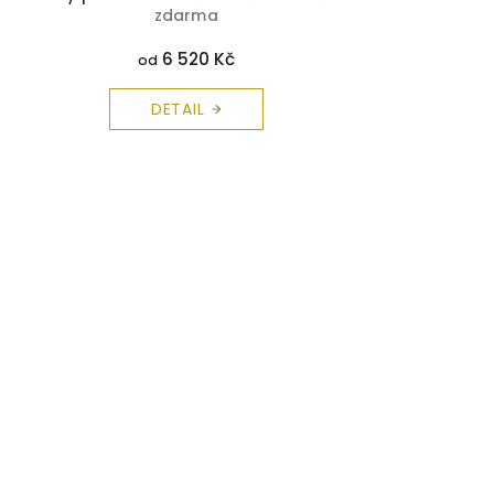
zdarma
6 520 Kč
od
DETAIL