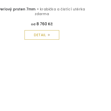
Perlový prsten 7mm
+ krabička a čistící utěrka
zdarma
8 760 Kč
od
DETAIL