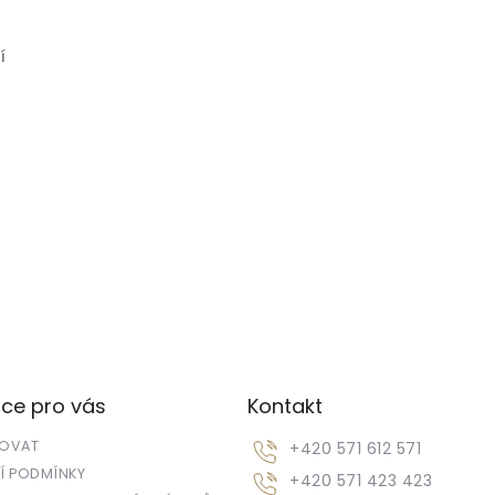
í
O
v
l
á
d
a
c
í
ce pro vás
Kontakt
p
r
POVAT
+420 571 612 571
v
k
 PODMÍNKY
+420 571 423 423