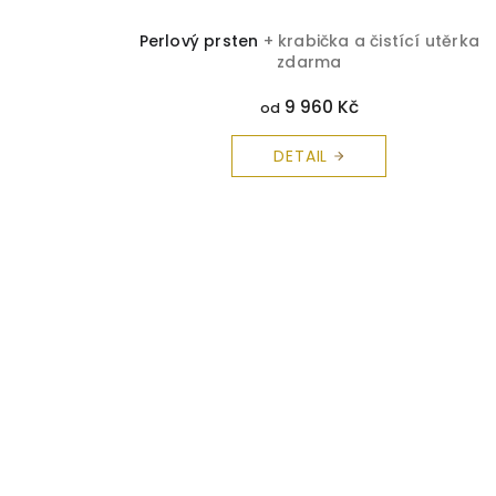
Perlový prsten
+ krabička a čistící utěrka
zdarma
9 960 Kč
od
DETAIL