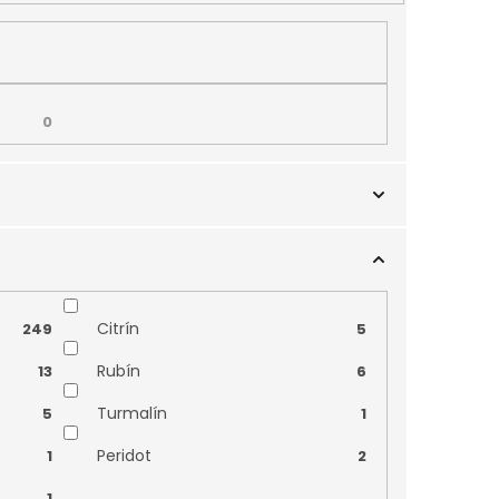
0
0
Citrín
249
5
Rubín
13
6
Turmalín
5
1
Peridot
1
2
1