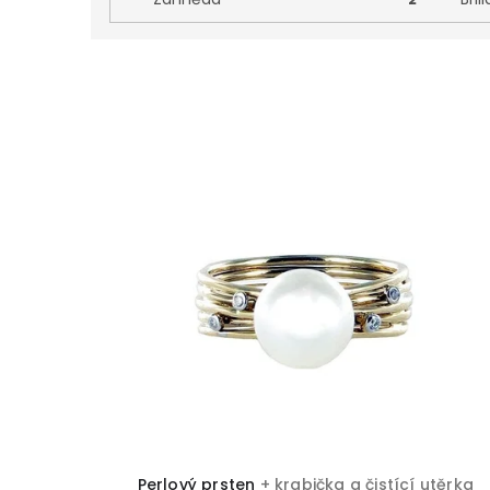
V
ý
p
i
s
p
r
o
d
u
k
t
ů
Perlový prsten
+ krabička a čistící utěrka