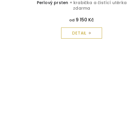
Perlový prsten
+ krabička a čistící utěrka
zdarma
9 150 Kč
od
DETAIL