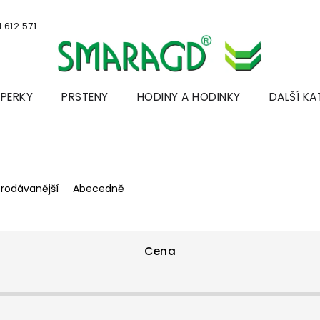
 612 571
ŠPERKY
PRSTENY
HODINY A HODINKY
DALŠÍ KA
prodávanější
Abecedně
Cena