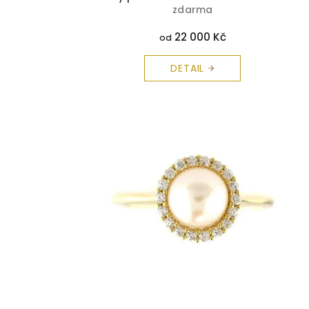
zdarma
22 000 Kč
od
DETAIL