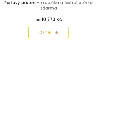
Perlový prsten
+ krabička a čistící utěrka
zdarma
10 770 Kč
od
DETAIL