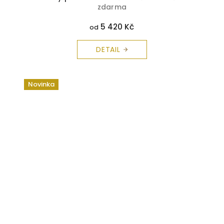
zdarma
5 420 Kč
od
DETAIL
Novinka