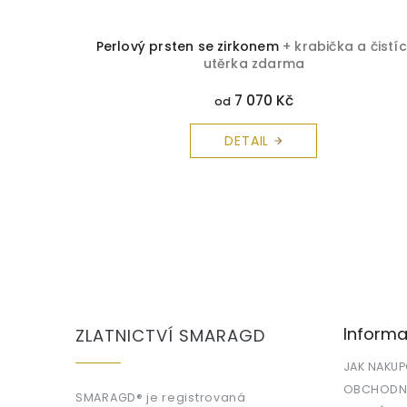
Perlový prsten se zirkonem
+ krabička a čistíc
utěrka zdarma
7 070 Kč
od
DETAIL
Z
á
p
a
Informa
ZLATNICTVÍ SMARAGD
t
í
JAK NAKU
OBCHODNÍ
SMARAGD® je registrovaná