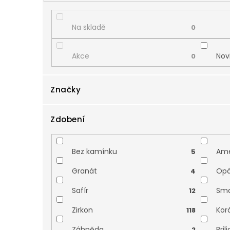
d
u
k
Na skladě
0
t
ů
Akce
Nov
0
Značky
Zdobení
Danfil
Zla
0
Bez kamínku
Ame
5
Granát
Opá
4
Safír
Sm
12
Zirkon
Kor
118
Záhněda
Bril
2