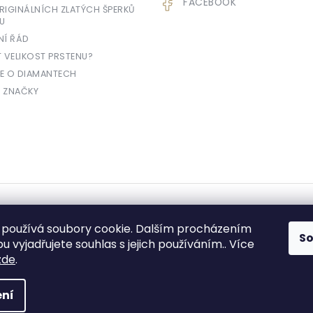
FACEBOOK
IGINÁLNÍCH ZLATÝCH ŠPERKŮ
U
NÍ ŘÁD
T VELIKOST PRSTENU?
E O DIAMANTECH
 ZNAČKY
yhrazena.
používá soubory cookie. Dalším procházením
S
 vyjadřujete souhlas s jejich používáním.. Více
zde
.
e prodávající povinen vystavit kupujícímu účtenku. Zároveň je povinen zae
ní
daně online; v případě technického výpadku pak nejpozději do 48 hodin.