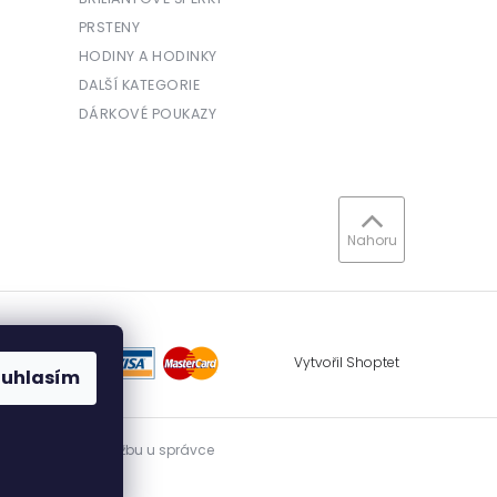
PRSTENY
HODINY A HODINKY
DALŠÍ KATEGORIE
DÁRKOVÉ POUKAZY
Nahoru
Vytvořil Shoptet
ouhlasím
vidovat přijatou tržbu u správce