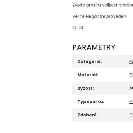
Zvolte prosím velikost prsten
Velmi elegantní provedení.
ID: 24
PARAMETRY
Kategorie
:
P
Materiál
:
Ž
Ryzost
:
A
Typ šperku
:
P
Zdobení
:
C