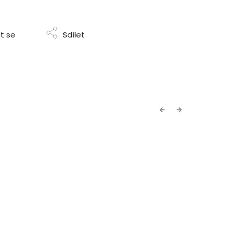
t se
Sdílet
Previous
Next