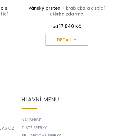
to s
Pánský prsten
+ krabička a čistící
Páns
tící
utěrka zdarma
monog
17 840 Kč
od
DETAIL
HLAVNÍ MENU
NÁUŠNICE
LAS.CZ
ZLATÉ ŠPERKY
BRILIANTOVÉ ŠPERKY