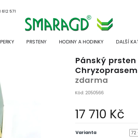
 612 571
ŠPERKY
PRSTENY
HODINY A HODINKY
DALŠÍ KA
Pánský prsten ž
Chryzoprase
zdarma
Kód:
2050566
17 710 Kč
Měrná
cena:
Varianta