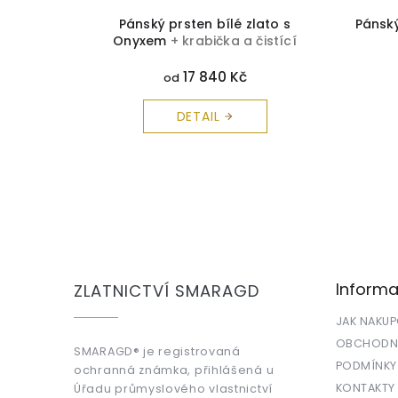
konem
Pánský prsten bílé zlato s
Pánsk
krabička
Onyxem
+ krabička a čistící
arma
utěrka zdarma
17 840 Kč
od
DETAIL
Z
á
p
a
Informa
ZLATNICTVÍ SMARAGD
t
í
JAK NAKU
OBCHODNÍ
SMARAGD® je registrovaná
PODMÍNKY
ochranná známka, přihlášená u
KONTAKTY
Úřadu průmyslového vlastnictví