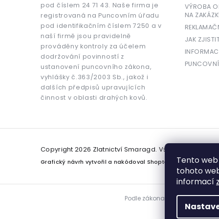
pod číslem 24 71 43. Naše firma je
VÝROBA OR
NA ZAKÁZK
registrovaná na Puncovním úřadu
pod identifikačním číslem 7250 a v
REKLAMAČ
naší firmě jsou pravidelně
JAK ZJISTI
prováděny kontroly za účelem
INFORMAC
dodržování povinností z
PUNCOVNÍ
ustanovení puncovního zákona,
vyhlášky č.363/2003 Sb., jakož i
dalších předpisů upravujících
činnost v oblasti drahých kovů.
Copyright 2026
Zlatnictví Smaragd
. Všechna práva v
Tento web 
Grafický návrh vytvořil a nakódoval
Shoptetak.cz
tohoto webu
informací
Podle zákona o evidenci tržeb j
Nastave