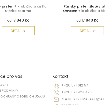
ý prsten
+ krabička a čistící
Pánský prsten žluté zla
utěrka zdarma
Onyxem
+ krabička a čis
utěrka zdarma
17 840 Kč
17 840 Kč
od
od
DETAIL
DETAIL
ce pro vás
Kontakt
POVAT
+420 571 612 571
 PODMÍNKY
+420 571 423 423
 OCHRANY OSOBNÍCH ÚDAJŮ
ZLATNICTVISMARAGD
@
AT