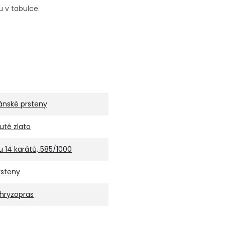
u v tabulce.
ánské prsteny
luté zlato
u 14 karátů, 585/1000
rsteny
hryzopras