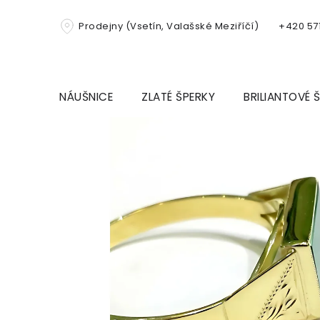
Přejít
na
Prodejny (Vsetín, Valašské Meziříčí)
+420 571
obsah
NÁUŠNICE
ZLATÉ ŠPERKY
BRILIANTOVÉ 