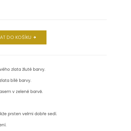
DAT DO KOŠÍKU
ového zlata žluté barvy.
lata bílé barvy.
asem v zelené barvě.
kže prsten velmi dobře sedí.
ení.