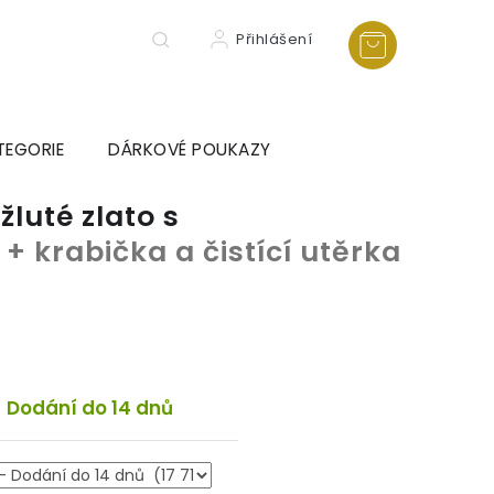
Přihlášení
TEGORIE
DÁRKOVÉ POUKAZY
luté zlato s
m
+ krabička a čistící utěrka
Dodání do 14 dnů