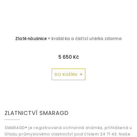
ka
Zlaté náušnice
+ krabička a čistící utěrka zdarma
5 650 Kč
DO KOŠÍKU
Z
á
ZLATNICTVÍ SMARAGD
p
a
t
SMARAGD® je registrovaná ochranná známka, přihlášená u
Úřadu průmyslového vlastnictví pod číslem 24 71 43. Naše
í