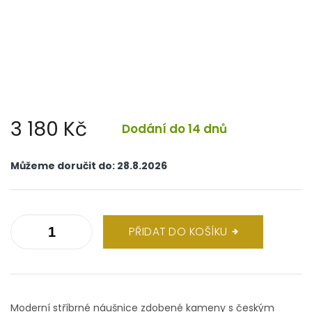
3 180 Kč
Dodání do 14 dnů
Měrná
cena:
Můžeme doručit do:
28.8.2026
PŘIDAT DO KOŠÍKU
Moderní stříbrné náušnice zdobené kameny s českým