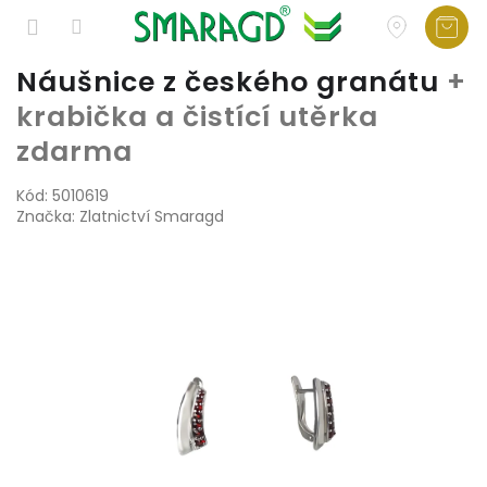
Přejít
Náušnice z českého granátu
+
na
krabička a čistící utěrka
obsah
zdarma
Kód:
5010619
Značka:
Zlatnictví Smaragd