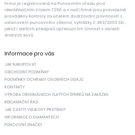
firma je registrovaná na Puncovním úřadu pod
identifikačním číslem 7250 a v naší firmě jsou pravidelně
prováděny kontroly za účelem dodržování povinností z
ustanovení puncovního zákona, vyhlášky č.363/2003 Sb.,
jakož i dalších předpisů upravujících činnost v oblasti
drahých kovů.
Informace pro vás
JAK NAKUPOVAT
OBCHODNÍ PODMÍNKY
PODMÍNKY OCHRANY OSOBNÍCH ÚDAJŮ
KONTAKTY
VÝROBA ORIGINÁLNÍCH ZLATÝCH ŠPERKŮ NA ZAKÁZKU
REKLAMAČNÍ ŘÁD
JAK ZJISTIT VELIKOST PRSTENU?
INFORMACE O DIAMANTECH
PUNCOVNÍ ZNAČKY