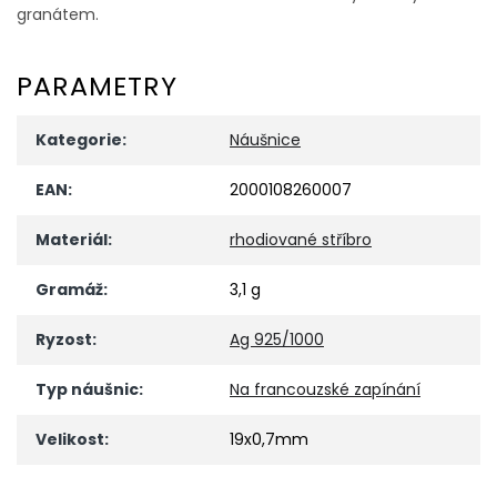
granátem.
PARAMETRY
Kategorie
:
Náušnice
EAN
:
2000108260007
Materiál
:
rhodiované stříbro
Gramáž
:
3,1 g
Ryzost
:
Ag 925/1000
Typ náušnic
:
Na francouzské zapínání
Velikost
:
19x0,7mm