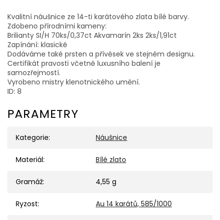
Kvalitní náušnice ze 14-ti karátového zlata bílé barvy.
Zdobeno přírodními kameny:
Brilianty SI/H 70ks/0,37ct Akvamarín 2ks 2ks/1,91ct
Zapínání: klasické
Dodáváme také prsten a přívěsek ve stejném designu.
Certifikát pravosti včetně luxusního balení je
samozřejmostí.
Vyrobeno mistry klenotnického umění.
ID: 8
PARAMETRY
Kategorie
:
Náušnice
Materiál
:
Bílé zlato
Gramáž
:
4,55 g
Ryzost
:
Au 14 karátů, 585/1000