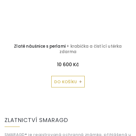
Zlaté náušnice s perlami
+ krabička a čistící utěrka
zdarma
10 600 Kč
DO KOŠÍKU
Z
á
ZLATNICTVÍ SMARAGD
p
a
SMARAGD® je registrovaná ochranná známka, přihlášená u