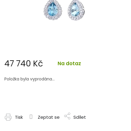
47 740 Kč
Na dotaz
Měrná
cena:
Položka byla vyprodána…
Tisk
Zeptat se
Sdílet