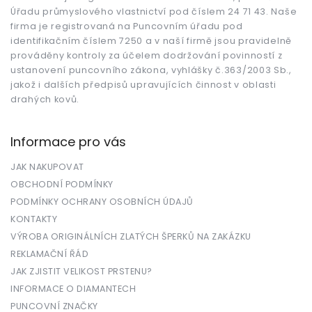
t
Úřadu průmyslového vlastnictví pod číslem 24 71 43. Naše
í
firma je registrovaná na Puncovním úřadu pod
identifikačním číslem 7250 a v naší firmě jsou pravidelně
prováděny kontroly za účelem dodržování povinností z
ustanovení puncovního zákona, vyhlášky č.363/2003 Sb.,
jakož i dalších předpisů upravujících činnost v oblasti
drahých kovů.
Informace pro vás
JAK NAKUPOVAT
OBCHODNÍ PODMÍNKY
PODMÍNKY OCHRANY OSOBNÍCH ÚDAJŮ
KONTAKTY
VÝROBA ORIGINÁLNÍCH ZLATÝCH ŠPERKŮ NA ZAKÁZKU
REKLAMAČNÍ ŘÁD
JAK ZJISTIT VELIKOST PRSTENU?
INFORMACE O DIAMANTECH
PUNCOVNÍ ZNAČKY