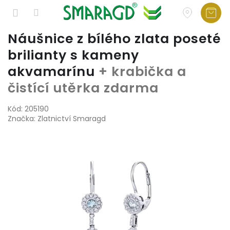
Přejít
Náušnice z bílého zlata poseté
na
brilianty s kameny
obsah
akvamarínu
+ krabička a
čistící utěrka zdarma
Kód:
205190
Značka:
Zlatnictví Smaragd