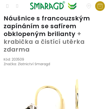
Přejít
Náušnice s francouzským
na
zapínáním se safírem
obsah
obklopeným brilianty
+
krabička a čistící utěrka
zdarma
Kód:
203509
Značka:
Zlatnictví Smaragd