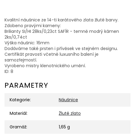
Kvalitní náušnice ze 14-ti karátového zlata žluté barvy.
Zdobeno pravými kameny:
Brilianty SI/HI 28ks/0,23ct SAFÍR - temně modrý kámen
2ks/0,74ct
Výška náušnic: 16mm
Dodáváme také prsten i přívěsek ve stejném designu.
Certifikát pravosti včetně luxusního balení je
samozřejmostí.
Vyrobeno mistry klenotnického umění.
ID: 8
PARAMETRY
Kategorie
:
Náušnice
Materiál
:
Žluté zlato
Gramáž
:
1,65 g