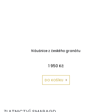
ka
Náušnice z českého granátu
M
1 950 Kč
DO KOŠÍKU
Z
á
ZLATNICTVÍ SMARAGD