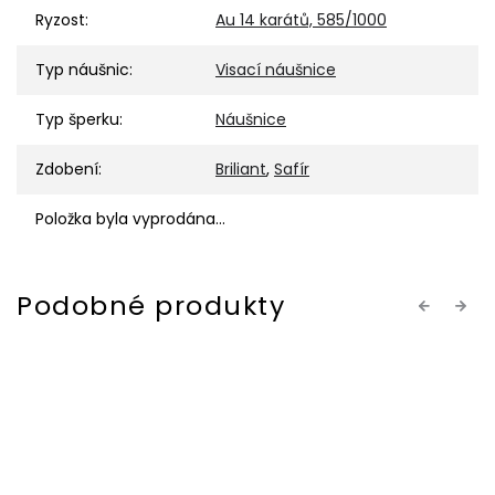
Ryzost
:
Au 14 karátů, 585/1000
Typ náušnic
:
Visací náušnice
Typ šperku
:
Náušnice
Zdobení
:
Briliant
,
Safír
Položka byla vyprodána…
Previous
Next