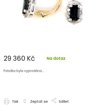
29 360 Kč
Na dotaz
Měrná
cena:
Položka byla vyprodána…
Tisk
Zeptat se
Sdílet