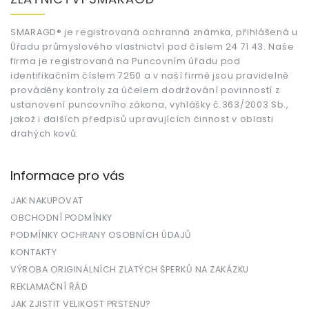
p
a
t
SMARAGD® je registrovaná ochranná známka, přihlášená u
Úřadu průmyslového vlastnictví pod číslem 24 71 43. Naše
í
firma je registrovaná na Puncovním úřadu pod
identifikačním číslem 7250 a v naší firmě jsou pravidelně
prováděny kontroly za účelem dodržování povinností z
ustanovení puncovního zákona, vyhlášky č.363/2003 Sb.,
jakož i dalších předpisů upravujících činnost v oblasti
drahých kovů.
Informace pro vás
JAK NAKUPOVAT
OBCHODNÍ PODMÍNKY
PODMÍNKY OCHRANY OSOBNÍCH ÚDAJŮ
KONTAKTY
VÝROBA ORIGINÁLNÍCH ZLATÝCH ŠPERKŮ NA ZAKÁZKU
REKLAMAČNÍ ŘÁD
JAK ZJISTIT VELIKOST PRSTENU?