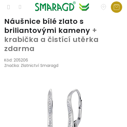
Přejít
Náušnice bílé zlato s
na
briliantovými kameny
+
obsah
krabička a čistící utěrka
zdarma
Kód:
205206
Značka:
Zlatnictví Smaragd