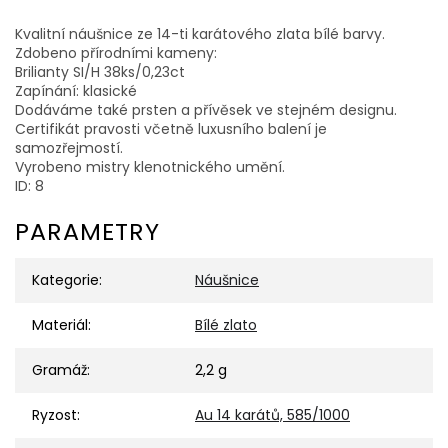
Kvalitní náušnice ze 14-ti karátového zlata bílé barvy.
Zdobeno přírodními kameny:
Brilianty SI/H 38ks/0,23ct
Zapínání: klasické
Dodáváme také prsten a přívěsek ve stejném designu.
Certifikát pravosti včetně luxusního balení je
samozřejmostí.
Vyrobeno mistry klenotnického umění.
ID: 8
PARAMETRY
Kategorie
:
Náušnice
Materiál
:
Bílé zlato
Gramáž
:
2,2 g
Ryzost
:
Au 14 karátů, 585/1000