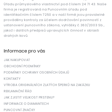
t
Úřadu průmyslového vlastnictví pod číslem 24 71 43. Naše
í
firma je registrovaná na Puncovním úřadu pod
identifikačním číslem 7250 a v naší firmě jsou pravidelně
prováděny kontroly za účelem dodržování povinností z
ustanovení puncovního zákona, vyhlášky č.363/2003 Sb.,
jakož i dalších předpisů upravujících činnost v oblasti
drahých kovů.
Informace pro vás
JAK NAKUPOVAT
OBCHODNÍ PODMÍNKY
PODMÍNKY OCHRANY OSOBNÍCH ÚDAJŮ
KONTAKTY
VÝROBA ORIGINÁLNÍCH ZLATÝCH ŠPERKŮ NA ZAKÁZKU
REKLAMAČNÍ ŘÁD
JAK ZJISTIT VELIKOST PRSTENU?
INFORMACE O DIAMANTECH
PUNCOVNÍ ZNAČKY