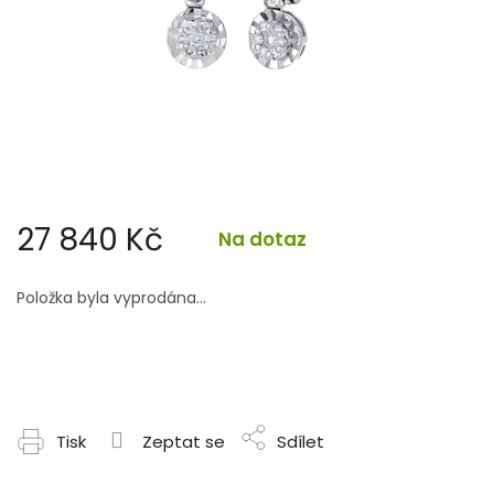
27 840 Kč
Na dotaz
Měrná
cena:
Položka byla vyprodána…
Tisk
Zeptat se
Sdílet