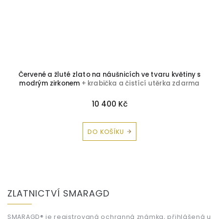
Červené a žluté zlato na náušnicích ve tvaru květiny s
modrým zirkonem
+ krabička a čistící utěrka zdarma
10 400 Kč
DO KOŠÍKU
Z
á
ZLATNICTVÍ SMARAGD
p
a
SMARAGD® je registrovaná ochranná známka, přihlášená u