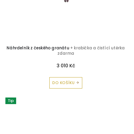
Náhrdelník z českého granátu
+ krabička a čistící utěrka
zdarma
3 010 Kč
DO KOŠÍKU
Tip