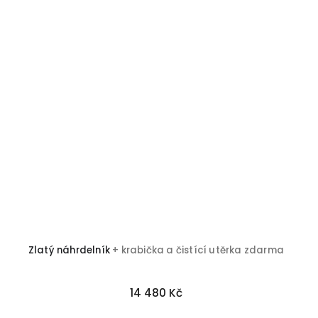
Zlatý náhrdelník
+ krabička a čistící utěrka zdarma
14 480 Kč