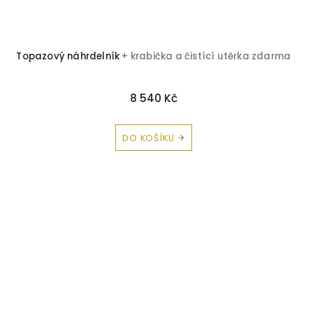
Topazový náhrdelník
+ krabička a čistící utěrka zdarma
8 540 Kč
DO KOŠÍKU