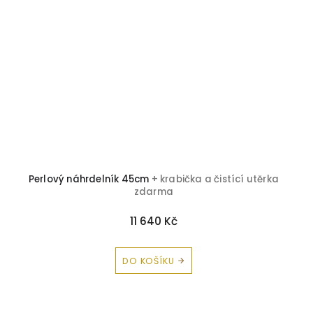
Perlový náhrdelník 45cm
+ krabička a čistící utěrka
zdarma
11 640 Kč
DO KOŠÍKU