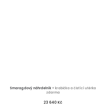
Smaragdový náhrdelník
+ krabička a čistící utěrka
zdarma
23 640 Kč