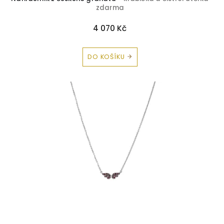
Onyx
2
zdarma
Opál
2
4 070 Kč
Perly
6
DO KOŠÍKU
Safír
3
Smaragd
1
Topaz
6
Turmalín
2
Zirkon
18
Korál
1
Kubická zirkonie
2