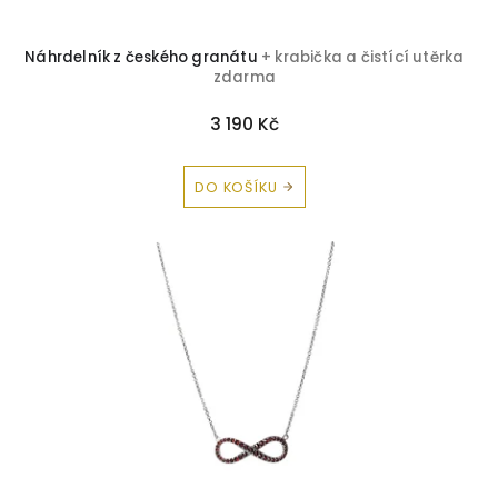
Peridot
1
Náhrdelník z českého granátu
+ krabička a čistící utěrka
zdarma
3 190 Kč
DO KOŠÍKU