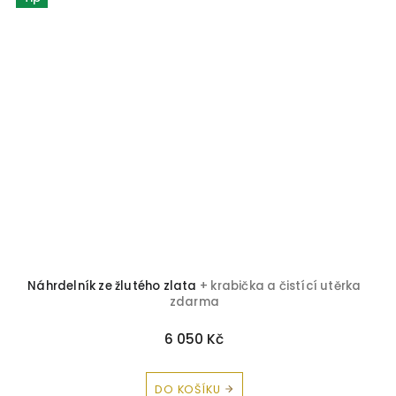
Náhrdelník ze žlutého zlata
+ krabička a čistící utěrka
zdarma
6 050 Kč
DO KOŠÍKU