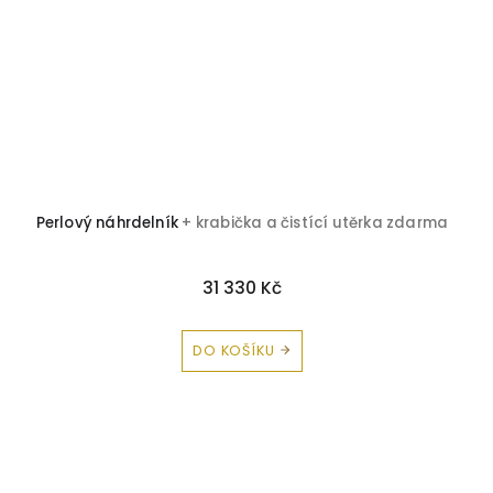
Perlový náhrdelník
+ krabička a čistící utěrka zdarma
31 330 Kč
DO KOŠÍKU