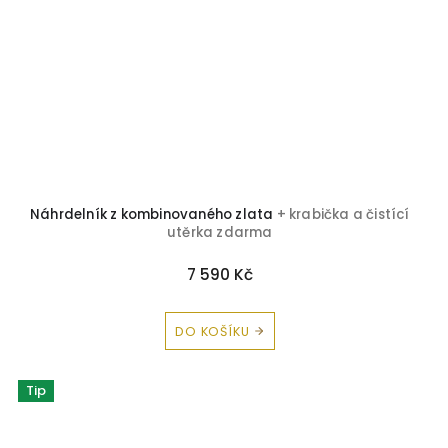
Náhrdelník z kombinovaného zlata
+ krabička a čistící
utěrka zdarma
7 590 Kč
DO KOŠÍKU
Tip