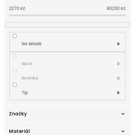
p
2270
Kč
90230
Kč
r
o
d
u
k
t
Na skladě
9
ů
Akce
0
Novinka
0
Tip
6
Značky
Materiál
Preciosa
3