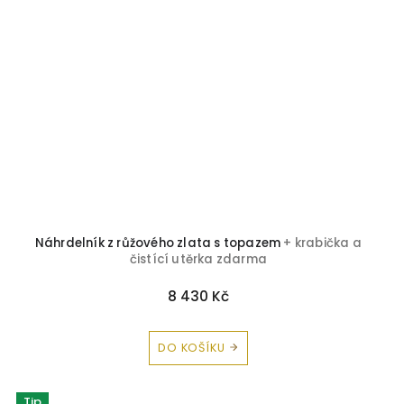
Náhrdelník z růžového zlata s topazem
+ krabička a
čistící utěrka zdarma
8 430 Kč
DO KOŠÍKU
Tip