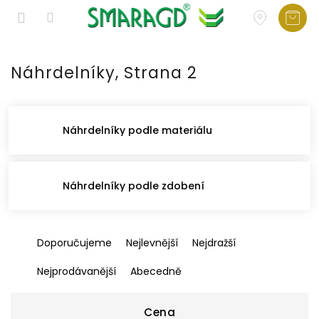
Přejít
na
Náhrdelníky
, Strana 2
obsah
Náhrdelníky podle materiálu
Náhrdelníky podle zdobení
Ř
Doporučujeme
Nejlevnější
Nejdražší
a
z
Nejprodávanější
Abecedně
e
n
í
Cena