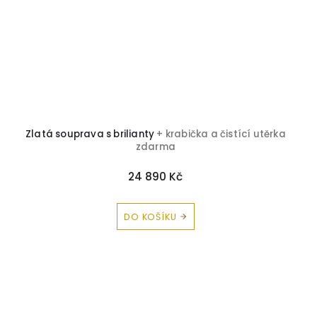
Zlatá souprava s brilianty
+ krabička a čistící utěrka
zdarma
24 890 Kč
DO KOŠÍKU