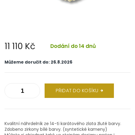
11 110 Kč
Dodání do 14 dnů
Měrná
cena:
Můžeme doručit do:
26.8.2026
PŘIDAT DO KOŠÍKU
Kvalitní náhrdelník ze 14-ti karátového zlata žluté barvy.
Zdobeno zirkony bílé barvy. (syntetické kameny)
Můžete si objednat také ve stejném designu prsten i