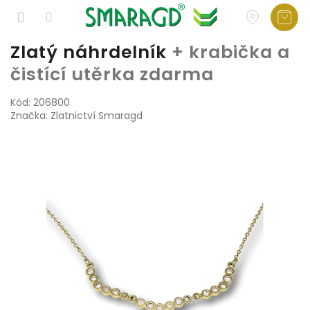
Přejít
Zlatý náhrdelník
+ krabička a
na
čistící utěrka zdarma
obsah
Kód:
206800
Značka:
Zlatnictví Smaragd