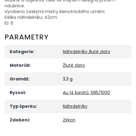
náušnice.
Vyrobeno českými mistry klenotnického umění.
Délka náhrdelníku: 42cm
ID: 6
PARAMETRY
Kategorie
:
Náhrdelníky žluté zlato
Materiál
:
Žluté zlato
Gramáž
:
3,3 g
Ryzost
:
Au 14 karátů, 585/1000
Typ šperku
:
Náhrdelníky
Zdobení
:
Zirkon