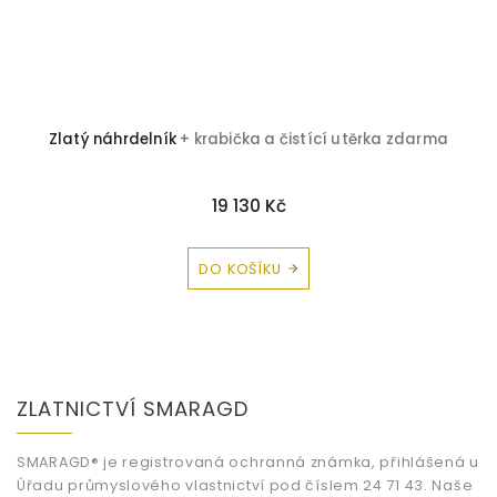
atý náhrdelník
+ krabička a čistící utěrka zdarma
Zlatý 
19 130 Kč
DO KOŠÍKU
Z
á
ZLATNICTVÍ SMARAGD
p
a
t
SMARAGD® je registrovaná ochranná známka, přihlášená u
Úřadu průmyslového vlastnictví pod číslem 24 71 43. Naše
í