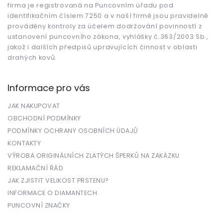
firma je registrovaná na Puncovním úřadu pod
identifikačním číslem 7250 a v naší firmě jsou pravidelně
prováděny kontroly za účelem dodržování povinností z
ustanovení puncovního zákona, vyhlášky č.363/2003 Sb.,
jakož i dalších předpisů upravujících činnost v oblasti
drahých kovů.
Informace pro vás
JAK NAKUPOVAT
OBCHODNÍ PODMÍNKY
PODMÍNKY OCHRANY OSOBNÍCH ÚDAJŮ
KONTAKTY
VÝROBA ORIGINÁLNÍCH ZLATÝCH ŠPERKŮ NA ZAKÁZKU
REKLAMAČNÍ ŘÁD
JAK ZJISTIT VELIKOST PRSTENU?
INFORMACE O DIAMANTECH
PUNCOVNÍ ZNAČKY