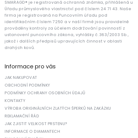
t
SMARAGD® je registrovaná ochranná známka, přihlášená u
Úřadu průmyslového vlastnictví pod číslem 24 71 43. Naše
í
firma je registrovaná na Puncovním úřadu pod
identifikačním číslem 7250 a v naší firmě jsou pravidelně
prováděny kontroly za účelem dodržování povinností z
ustanovení puncovního zákona, vyhlášky č.363/2003 Sb.,
jakož i dalších předpisů upravujících činnost v oblasti
drahých kovů.
Informace pro vás
JAK NAKUPOVAT
OBCHODNÍ PODMÍNKY
PODMÍNKY OCHRANY OSOBNÍCH ÚDAJŮ
KONTAKTY
VÝROBA ORIGINÁLNÍCH ZLATÝCH ŠPERKŮ NA ZAKÁZKU
REKLAMAČNÍ ŘÁD
JAK ZJISTIT VELIKOST PRSTENU?
INFORMACE O DIAMANTECH