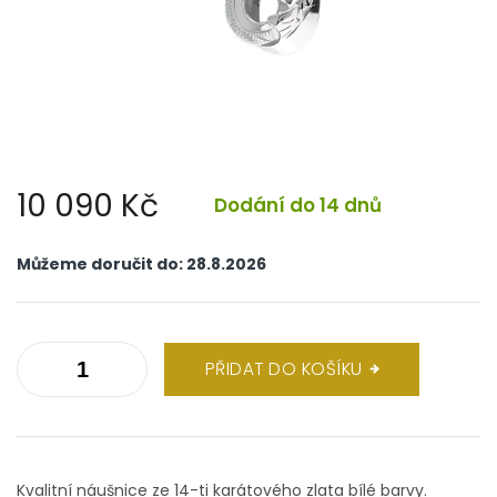
10 090 Kč
Dodání do 14 dnů
Měrná
cena:
Můžeme doručit do:
28.8.2026
PŘIDAT DO KOŠÍKU
Kvalitní náušnice ze 14-ti karátového zlata bílé barvy.