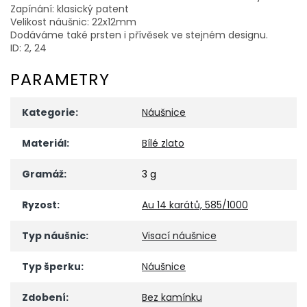
Zapínání: klasický patent
Velikost náušnic: 22x12mm
Dodáváme také prsten i přívěsek ve stejném designu.
ID: 2, 24
PARAMETRY
Kategorie
:
Náušnice
Materiál
:
Bílé zlato
Gramáž
:
3 g
Ryzost
:
Au 14 karátů, 585/1000
Typ náušnic
:
Visací náušnice
Typ šperku
:
Náušnice
Zdobení
:
Bez kamínku