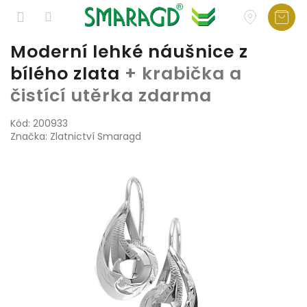
Přejít
Moderní lehké náušnice z
na
bílého zlata
+ krabička a
obsah
čistící utěrka zdarma
Kód:
200933
Značka:
Zlatnictví Smaragd