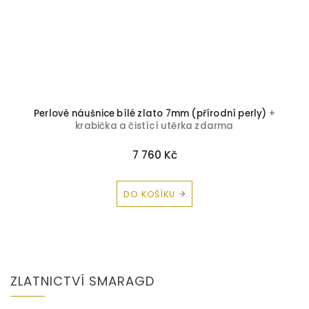
Perlové náušnice bílé zlato 7mm (přírodní perly)
+
krabička a čistící utěrka zdarma
7 760 Kč
DO KOŠÍKU
Z
á
ZLATNICTVÍ SMARAGD
p
a