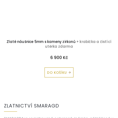
+
Zlaté náušnice 5mm s kameny zirkonů
+ krabička a čistící
utěrka zdarma
6 900 Kč
DO KOŠÍKU
Z
á
ZLATNICTVÍ SMARAGD
p
a