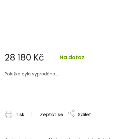
28 180 Kč
Na dotaz
Měrná
cena:
Položka byla vyprodána…
Tisk
Zeptat se
Sdílet