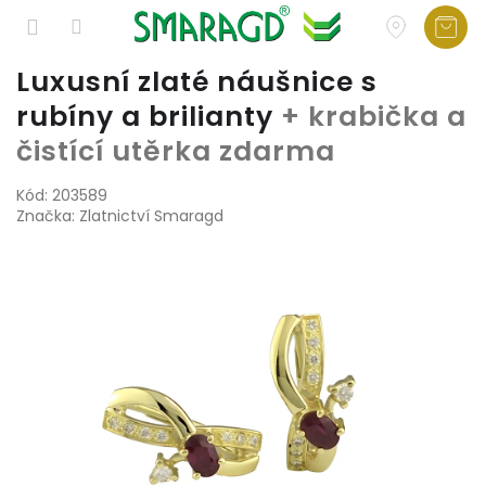
Přejít
Luxusní zlaté náušnice s
na
rubíny a brilianty
+ krabička a
obsah
čistící utěrka zdarma
Kód:
203589
Značka:
Zlatnictví Smaragd