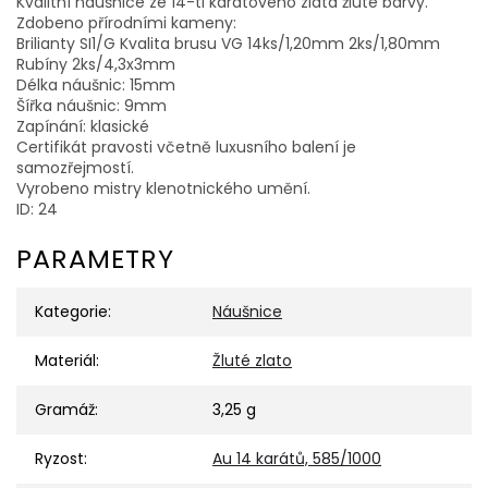
Kvalitní náušnice ze 14-ti karátového zlata žluté barvy.
Zdobeno přírodními kameny:
Brilianty SI1/G Kvalita brusu VG 14ks/1,20mm 2ks/1,80mm
Rubíny 2ks/4,3x3mm
Délka náušnic: 15mm
Šířka náušnic: 9mm
Zapínání: klasické
Certifikát pravosti včetně luxusního balení je
samozřejmostí.
Vyrobeno mistry klenotnického umění.
ID: 24
PARAMETRY
Kategorie
:
Náušnice
Materiál
:
Žluté zlato
Gramáž
:
3,25 g
Ryzost
:
Au 14 karátů, 585/1000