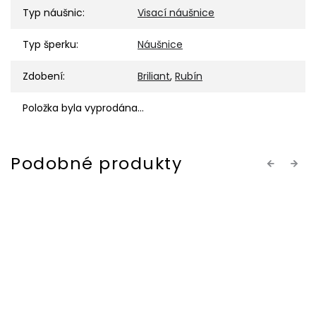
Typ náušnic
:
Visací náušnice
Typ šperku
:
Náušnice
Zdobení
:
Briliant
,
Rubín
Položka byla vyprodána…
Previous
Next