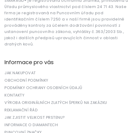
t
SMARAGD® je registrovaná ochranná známka, přihlášená u
Úřadu průmyslového vlastnictví pod číslem 24 71 43. Naše
í
firma je registrovaná na Puncovním úřadu pod
identifikačním číslem 7250 a v naší firmě jsou pravidelně
prováděny kontroly za účelem dodržování povinností z
ustanovení puncovního zákona, vyhlášky č.363/2003 Sb.,
jakož i dalších předpisů upravujících činnost v oblasti
drahých kovů.
Informace pro vás
JAK NAKUPOVAT
OBCHODNÍ PODMÍNKY
PODMÍNKY OCHRANY OSOBNÍCH ÚDAJŮ
KONTAKTY
VÝROBA ORIGINÁLNÍCH ZLATÝCH ŠPERKŮ NA ZAKÁZKU
REKLAMAČNÍ ŘÁD
JAK ZJISTIT VELIKOST PRSTENU?
INFORMACE O DIAMANTECH
PUNCOVNÍ ZNAČKY