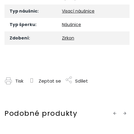
Typ náušnic
:
Visací náušnice
Typ šperku
:
Náušnice
Zdobení
:
Zirkon
Tisk
Zeptat se
Sdílet
Previous
Next