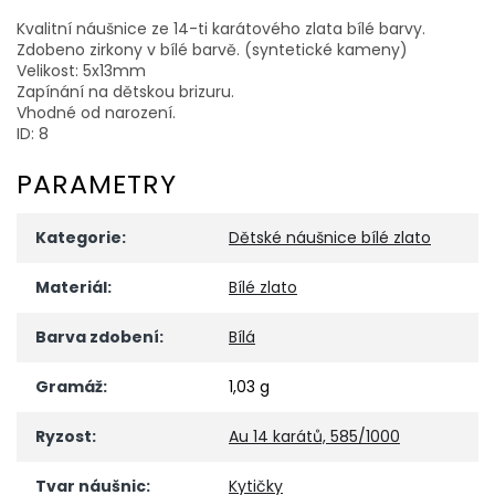
Kvalitní náušnice ze 14-ti karátového zlata bílé barvy.
Zdobeno zirkony v bílé barvě. (syntetické kameny)
Velikost: 5x13mm
Zapínání na dětskou brizuru.
Vhodné od narození.
ID: 8
PARAMETRY
Kategorie
:
Dětské náušnice bílé zlato
Materiál
:
Bílé zlato
Barva zdobení
:
Bílá
Gramáž
:
1,03 g
Ryzost
:
Au 14 karátů, 585/1000
Tvar náušnic
:
Kytičky