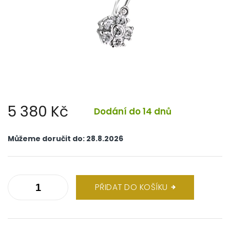
5 380 Kč
Dodání do 14 dnů
Měrná
cena:
Můžeme doručit do:
28.8.2026
PŘIDAT DO KOŠÍKU