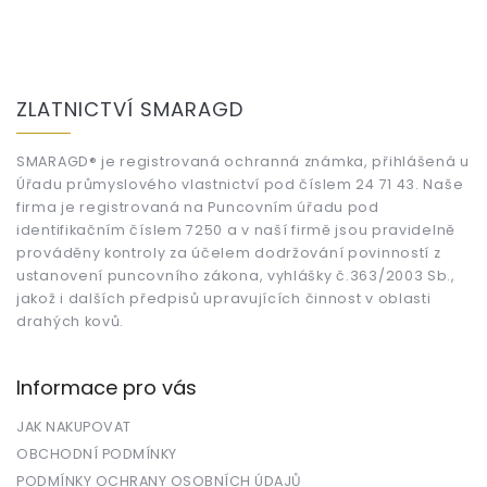
Z
á
ZLATNICTVÍ SMARAGD
p
a
t
SMARAGD® je registrovaná ochranná známka, přihlášená u
Úřadu průmyslového vlastnictví pod číslem 24 71 43. Naše
í
firma je registrovaná na Puncovním úřadu pod
identifikačním číslem 7250 a v naší firmě jsou pravidelně
prováděny kontroly za účelem dodržování povinností z
ustanovení puncovního zákona, vyhlášky č.363/2003 Sb.,
jakož i dalších předpisů upravujících činnost v oblasti
drahých kovů.
Informace pro vás
JAK NAKUPOVAT
OBCHODNÍ PODMÍNKY
PODMÍNKY OCHRANY OSOBNÍCH ÚDAJŮ