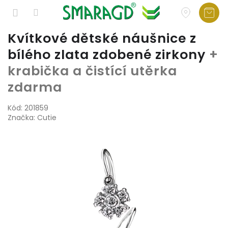
Přejít
Kvítkové dětské náušnice z
na
bílého zlata zdobené zirkony
+
obsah
krabička a čistící utěrka
zdarma
Kód:
201859
Značka:
Cutie