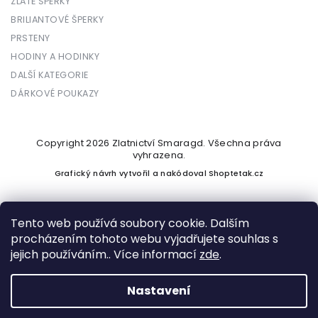
ZLATÉ ŠPERKY
BRILIANTOVÉ ŠPERKY
PRSTENY
HODINY A HODINKY
DALŠÍ KATEGORIE
DÁRKOVÉ POUKAZY
Copyright 2026
Zlatnictví Smaragd
. Všechna práva
vyhrazena.
Grafický návrh vytvořil a nakódoval
Shoptetak.cz
Tento web používá soubory cookie. Dalším
procházením tohoto webu vyjadřujete souhlas s
Vytvořil Shoptet
jejich používáním.. Více informací
zde
.
Nastavení
Podle zákona o evidenci tržeb je prodávající povinen vystavit
kupujícímu účtenku. Zároveň je povinen zaevidovat přijatou