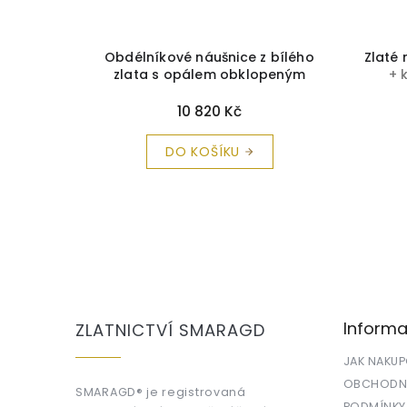
abička a
Obdélníkové náušnice z bílého
Zlaté 
rma
zlata s opálem obklopeným
+ 
blyštivými zirkony
+ krabička a
čistící utěrka zdarma
10 820 Kč
DO KOŠÍKU
Z
á
p
a
Informa
ZLATNICTVÍ SMARAGD
t
í
JAK NAKU
OBCHODNÍ
SMARAGD® je registrovaná
PODMÍNKY