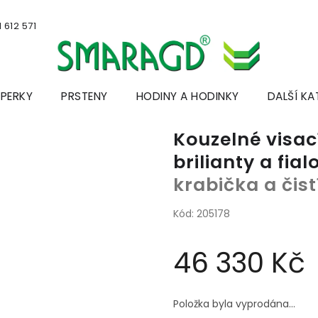
 612 571
ŠPERKY
PRSTENY
HODINY A HODINKY
DALŠÍ KA
Kouzelné visací
brilianty a f
krabička a čis
Kód:
205178
46 330 Kč
Měrná
cena:
Položka byla vyprodána…