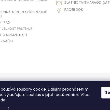
ZLATNICTVISMARAGD
@
AT
FACEBOOK
IGINÁLNÍCH ZLATÝCH ŠPERKŮ
U
NÍ ŘÁD
T VELIKOST PRSTENU?
E O DIAMANTECH
 ZNAČKY
yhrazena.
používá soubory cookie. Dalším procházením
S
 vyjadřujete souhlas s jejich používáním.. Více
zde
.
e prodávající povinen vystavit kupujícímu účtenku. Zároveň je povinen zae