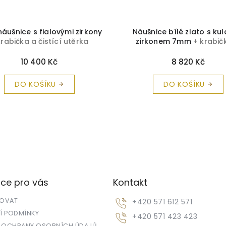
náušnice s fialovými zirkony
Náušnice bílé zlato s ku
krabička a čistící utěrka
zirkonem 7mm
+ krabič
zdarma
čistící utěrka zdarm
10 400 Kč
8 820 Kč
DO KOŠÍKU
DO KOŠÍKU
ce pro vás
Kontakt
POVAT
+420 571 612 571
 PODMÍNKY
+420 571 423 423
 OCHRANY OSOBNÍCH ÚDAJŮ