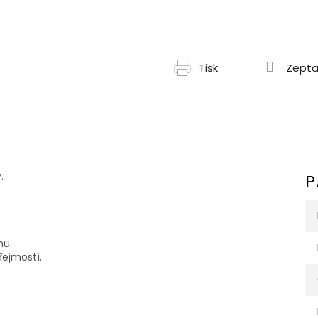
Tisk
Zepta
.
P
nu.
řejmostí.