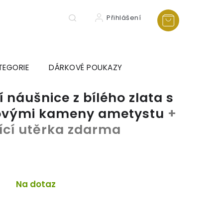
Přihlášení
TEGORIE
DÁRKOVÉ POUKAZY
 náušnice z bílého zlata s
ialovými kameny ametystu
+
tící utěrka zdarma
Na dotaz