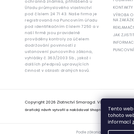
ochranná známka, přihlášená u
KONTAKTY
Úřadu průmyslového vlastnictví
pod číslem 24 71 43. Naše firma je
VÝROBA OR
NA ZAKÁZK
registrovaná na Puncovním úřadu
pod identifikačním číslem 7250 a v
REKLAMAČ
naší firmě jsou pravidelně
JAK ZJISTI
prováděny kontroly za účelem
INFORMAC
dodržování povinností z
PUNCOVNÍ
ustanovení puncovního zákona,
vyhlášky č.363/2003 Sb., jakož i
dalších předpisů upravujících
činnost v oblasti drahých kovů.
Copyright 2026
Zlatnictví Smaragd
. Všechna práva v
Tento web 
Grafický návrh vytvořil a nakódoval
Shoptetak.cz
tohoto webu
informací
Podle zákona o evidenci tržeb j