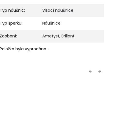
Typ náušnic
:
Visací náušnice
Typ šperku
:
Náušnice
Zdobení
:
Ametyst
,
Briliant
Položka byla vyprodána…
Previous
Next
TIP