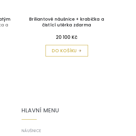
latým
Briliantové náušnice + krabička a
Tajemné
ka a
čistící utěrka zdarma
tmavě 
a
krabičk
20 100 Kč
DO KOŠÍKU
HLAVNÍ MENU
NÁUŠNICE