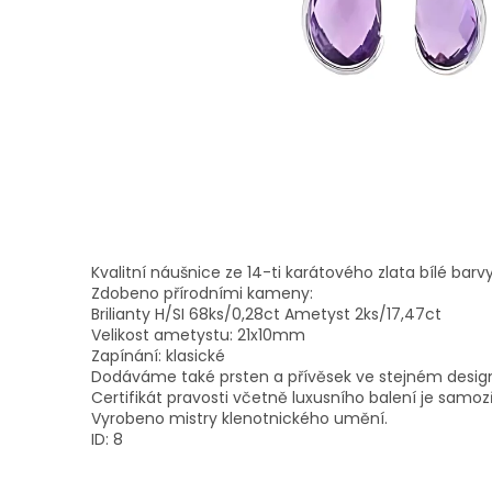
Kvalitní náušnice ze 14-ti karátového zlata bílé barvy
Zdobeno přírodními kameny:
Brilianty H/SI 68ks/0,28ct Ametyst 2ks/17,47ct
Velikost ametystu: 21x10mm
Zapínání: klasické
Dodáváme také prsten a přívěsek ve stejném desig
Certifikát pravosti včetně luxusního balení je samoz
Vyrobeno mistry klenotnického umění.
ID: 8