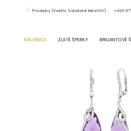
Přejít
na
Prodejny (Vsetín, Valašské Meziříčí)
+420 571
obsah
NÁUŠNICE
ZLATÉ ŠPERKY
BRILIANTOVÉ 