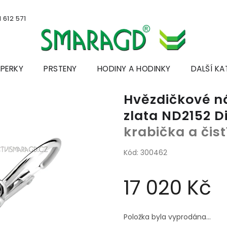
 612 571
ŠPERKY
PRSTENY
HODINY A HODINKY
DALŠÍ KA
Hvězdičkové ná
zlata ND2152 
krabička a čis
Kód:
300462
17 020 Kč
Měrná
cena:
Položka byla vyprodána…