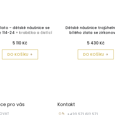
zlato – dětské náušnice se
Dětské náušnice trojúheln
y 114-24
+ krabička a čistící
bílého zlata se zirkono
utěrka zdarma
kameny C2209
+ krabič
čistící utěrka zdarm
5 110 Kč
5 430 Kč
DO KOŠÍKU
DO KOŠÍKU
ce pro vás
Kontakt
POVAT
+420 571 612 571