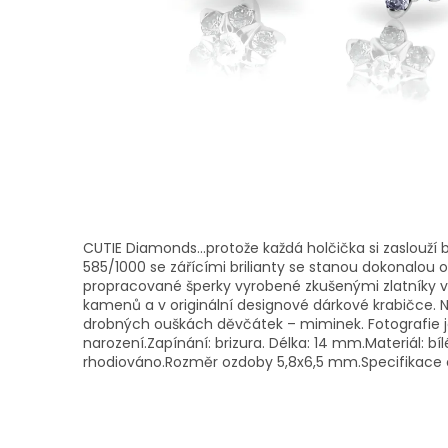
CUTIE Diamonds...protože každá holčička si zaslouží 
585/1000 se zářícími brilianty se stanou dokonalou
propracované šperky vyrobené zkušenými zlatníky v 
kamenů a v originální designové dárkové krabičce. N
drobných ouškách děvčátek – miminek. Fotografie je 
narození.Zapínání: brizura. Délka: 14 mm.Materiál: bí
rhodiováno.Rozměr ozdoby 5,8x6,5 mm.Specifikace osa