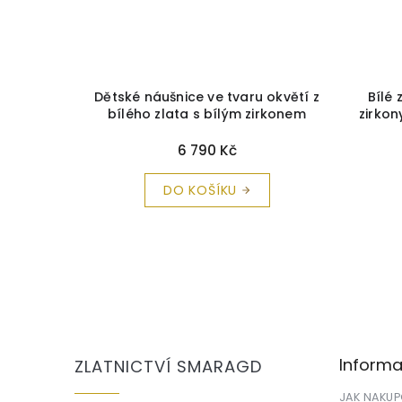
lato s
Dětské náušnice ve tvaru okvětí z
Bílé 
 C1737
+
bílého zlata s bílým zirkonem
zirkon
a zdarma
C2202
+ krabička a čistící utěrka
zdarma
6 790 Kč
DO KOŠÍKU
Z
á
p
a
Informa
ZLATNICTVÍ SMARAGD
t
í
JAK NAKU