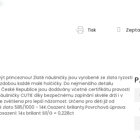
Tisk
Zepta
být princeznou! Zlaté náušničky jsou vyrobené ze zlata ryzosti
P
 ozdobou každé malé holčičky. Do nejmenšího detailu
České Republice jsou dodávány včetně certifikátu pravosti
áušničky CUTIE díky bezpečnému zapínání skvěle drží i v
zvětšena pro lepší názornost. Určeno pro děti již od
lé zlato 585/1000 - 14K.Osazení: brilianty.Povrchová úprava:
zení: 14x briliant SI1/G = 0,228ct