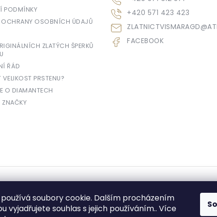
 PODMÍNKY
+420 571 423 423
 OCHRANY OSOBNÍCH ÚDAJŮ
ZLATNICTVISMARAGD
@
AT
FACEBOOK
IGINÁLNÍCH ZLATÝCH ŠPERKŮ
U
NÍ ŘÁD
T VELIKOST PRSTENU?
E O DIAMANTECH
 ZNAČKY
yhrazena.
používá soubory cookie. Dalším procházením
S
 vyjadřujete souhlas s jejich používáním.. Více