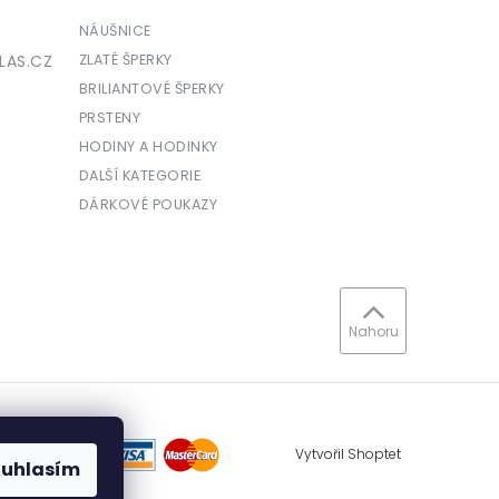
NÁUŠNICE
LAS.CZ
ZLATÉ ŠPERKY
BRILIANTOVÉ ŠPERKY
PRSTENY
HODINY A HODINKY
DALŠÍ KATEGORIE
DÁRKOVÉ POUKAZY
Nahoru
Vytvořil Shoptet
ouhlasím