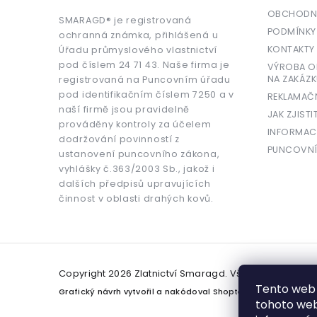
OBCHODNÍ
SMARAGD® je registrovaná
PODMÍNKY
ochranná známka, přihlášená u
KONTAKTY
Úřadu průmyslového vlastnictví
pod číslem 24 71 43. Naše firma je
VÝROBA OR
NA ZAKÁZK
registrovaná na Puncovním úřadu
pod identifikačním číslem 7250 a v
REKLAMAČ
naší firmě jsou pravidelně
JAK ZJISTI
prováděny kontroly za účelem
INFORMAC
dodržování povinností z
PUNCOVNÍ
ustanovení puncovního zákona,
vyhlášky č.363/2003 Sb., jakož i
dalších předpisů upravujících
činnost v oblasti drahých kovů.
Copyright 2026
Zlatnictví Smaragd
. Všechna práva v
Tento web 
Grafický návrh vytvořil a nakódoval
Shoptetak.cz
tohoto webu