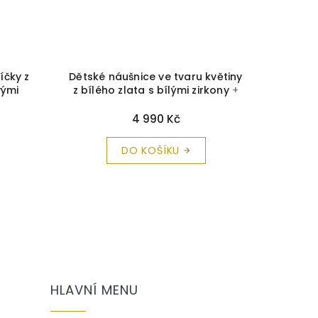
íčky z
Dětské náušnice ve tvaru květiny
Dětské 
vými
z bílého zlata s bílými zirkony
+
tvaru k
ka a
krabička a čistící utěrka zdarma
Cutie 
a
4 990 Kč
DO KOŠÍKU
HLAVNÍ MENU