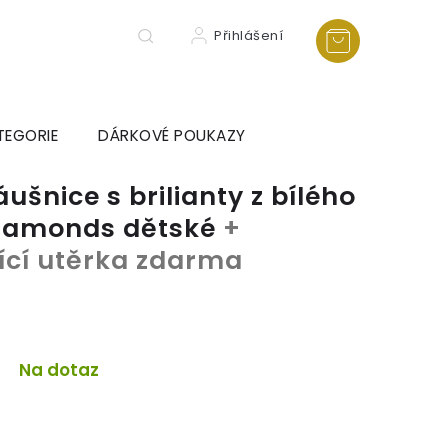
Přihlášení
TEGORIE
DÁRKOVÉ POUKAZY
ušnice s brilianty z bílého
Diamonds dětské
+
tící utěrka zdarma
Na dotaz