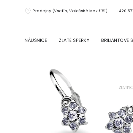
Přejít
na
Prodejny (Vsetín, Valašské Meziříčí)
+420 571
obsah
NÁUŠNICE
ZLATÉ ŠPERKY
BRILIANTOVÉ 