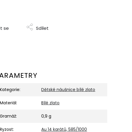
t se
Sdílet
ARAMETRY
Kategorie
:
Dětské náušnice bílé zlato
Materiál
:
Bílé zlato
Gramáž
:
0,9 g
Ryzost
:
Au 14 karátů, 585/1000