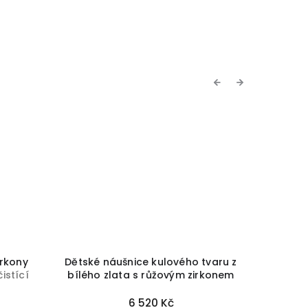
Previous
Next
irkony
Dětské náušnice kulového tvaru z
Dětsk
istící
bílého zlata s růžovým zirkonem
tvaru 
Cutie C2178
+ krabička a čistící
Cutie 
utěrka zdarma
6 520 Kč