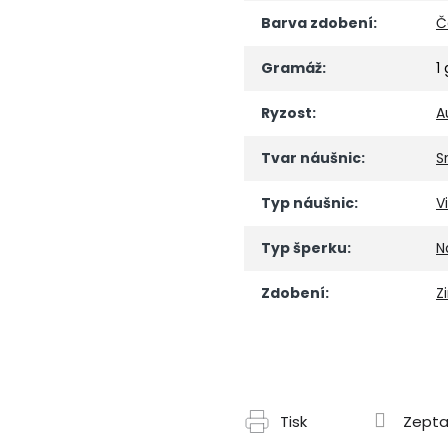
Barva zdobení
:
Č
Gramáž
:
1 
Ryzost
:
A
Tvar náušnic
:
S
Typ náušnic
:
V
Typ šperku
:
N
Zdobení
:
Z
Tisk
Zepta