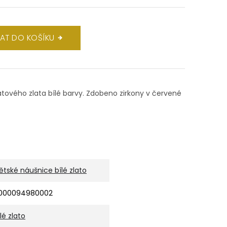
DAT DO KOŠÍKU
rátového zlata bílé barvy. Zdobeno zirkony v červené
ětské náušnice bílé zlato
000094980002
ílé zlato