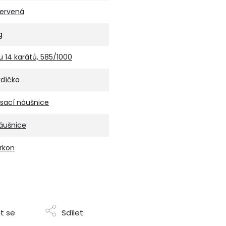
ervená
g
u 14 karátů, 585/1000
rdíčka
isací náušnice
áušnice
irkon
t se
Sdílet