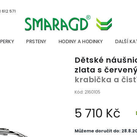
 612 571
ŠPERKY
PRSTENY
HODINY A HODINKY
DALŠÍ KA
Dětské náušnic
zlata s červen
krabička a čis
Kód:
2160105
5 710 Kč
Měrná
cena:
Můžeme doručit do:
28.8.2