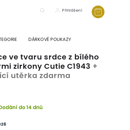
Přihlášení
TEGORIE
DÁRKOVÉ POUKAZY
e ve tvaru srdce z bílého
ými zirkony Cutie C1943
+
tící utěrka zdarma
Dodání do 14 dnů
026