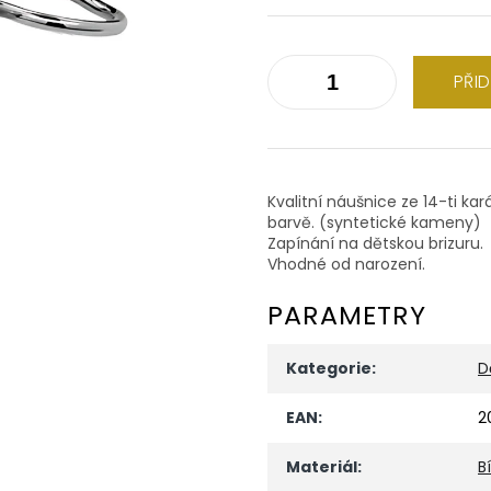
PŘI
Kvalitní náušnice ze 14-ti ka
barvě. (syntetické kameny)
Zapínání na dětskou brizuru.
Vhodné od narození.
PARAMETRY
Kategorie
:
D
EAN
:
2
Materiál
:
B