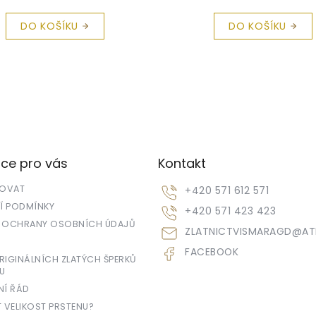
DO KOŠÍKU
DO KOŠÍKU
ce pro vás
Kontakt
POVAT
+420 571 612 571
 PODMÍNKY
+420 571 423 423
 OCHRANY OSOBNÍCH ÚDAJŮ
ZLATNICTVISMARAGD
@
AT
FACEBOOK
IGINÁLNÍCH ZLATÝCH ŠPERKŮ
U
NÍ ŘÁD
T VELIKOST PRSTENU?