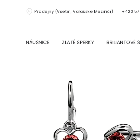
Přejít
na
Prodejny (Vsetín, Valašské Meziříčí)
+420 571
obsah
NÁUŠNICE
ZLATÉ ŠPERKY
BRILIANTOVÉ 