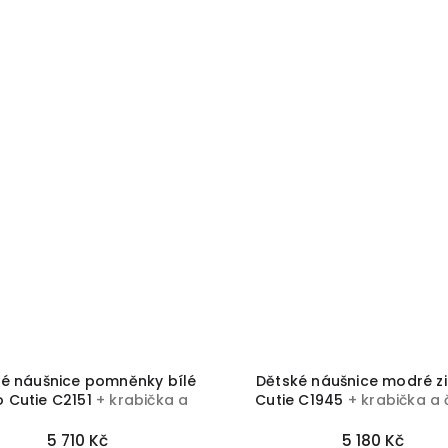
é náušnice pomněnky bílé
Dětské náušnice modré z
o Cutie C2151
+ krabička a
Cutie C1945
+ krabička a č
čistící utěrka zdarma
utěrka zdarma
5 710 Kč
5 180 Kč