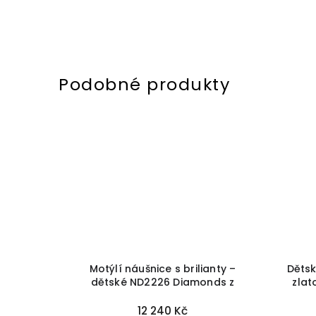
ato se
Motýlí náušnice s brilianty –
Dětsk
a čistící
dětské ND2226 Diamonds z
zlat
bílého zlata
+ krabička a čistící
utěrka zdarma
12 240 Kč