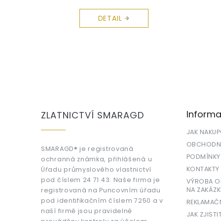
DETAIL
Z
á
p
a
Informa
ZLATNICTVÍ SMARAGD
t
í
JAK NAKU
OBCHODNÍ
SMARAGD® je registrovaná
PODMÍNKY
ochranná známka, přihlášená u
KONTAKTY
Úřadu průmyslového vlastnictví
pod číslem 24 71 43. Naše firma je
VÝROBA OR
NA ZAKÁZK
registrovaná na Puncovním úřadu
pod identifikačním číslem 7250 a v
REKLAMAČ
naší firmě jsou pravidelně
JAK ZJISTI