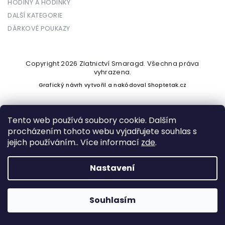
HODINY A HODINKY
DALŠÍ KATEGORIE
DÁRKOVÉ POUKAZY
Copyright 2026
Zlatnictví Smaragd
. Všechna práva
vyhrazena.
Grafický návrh vytvořil a nakódoval
Shoptetak.cz
Tento web používá soubory cookie. Dalším
procházením tohoto webu vyjadřujete souhlas s
Vytvořil Shoptet
jejich používáním.. Více informací
zde
.
Nastavení
Podle zákona o evidenci tržeb je prodávající povinen vystavit
kupujícímu účtenku. Zároveň je povinen zaevidovat přijatou
tržbu u správce daně online; v případě technického výpadku
Souhlasím
pak nejpozději do 48 hodin.