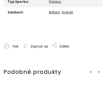
Typ šperku
:
Prsteny
Zdobení
:
Briliant
,
Granát
Tisk
Zeptat se
Sdílet
Previous
Next