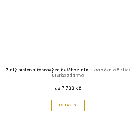
atý prsten růžencový ze žlutého zlata
+ krabička a čistící
Brilia
utěrka zdarma
7 700 Kč
od
DETAIL
Z