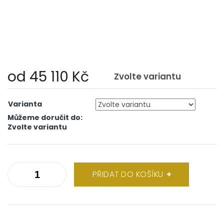
od
45 110 Kč
Zvolte variantu
Měrná
cena:
Varianta
Můžeme doručit do:
Zvolte variantu
PŘIDAT DO KOŠÍKU