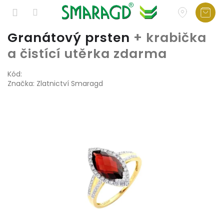
Přejít
Granátový prsten
+ krabička
na
a čistící utěrka zdarma
obsah
Kód:
Značka:
Zlatnictví Smaragd