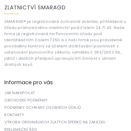
á
ZLATNICTVÍ SMARAGD
p
a
t
SMARAGD® je registrovaná ochranná známka, přihlášená u
Úřadu průmyslového vlastnictví pod číslem 24 71 43. Naše
í
firma je registrovaná na Puncovním úřadu pod
identifikačním číslem 7250 a v naší firmě jsou pravidelně
prováděny kontroly za účelem dodržování povinností z
ustanovení puncovního zákona, vyhlášky č.363/2003 Sb.,
jakož i dalších předpisů upravujících činnost v oblasti
drahých kovů.
Informace pro vás
JAK NAKUPOVAT
OBCHODNÍ PODMÍNKY
PODMÍNKY OCHRANY OSOBNÍCH ÚDAJŮ
KONTAKTY
VÝROBA ORIGINÁLNÍCH ZLATÝCH ŠPERKŮ NA ZAKÁZKU
REKLAMAČNÍ ŘÁD