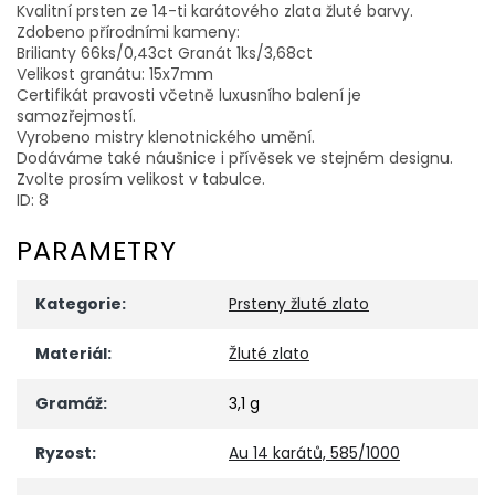
Kvalitní prsten ze 14-ti karátového zlata žluté barvy.
Zdobeno přírodními kameny:
Brilianty 66ks/0,43ct Granát 1ks/3,68ct
Velikost granátu: 15x7mm
Certifikát pravosti včetně luxusního balení je
samozřejmostí.
Vyrobeno mistry klenotnického umění.
Dodáváme také náušnice i přívěsek ve stejném designu.
Zvolte prosím velikost v tabulce.
ID: 8
PARAMETRY
Kategorie
:
Prsteny žluté zlato
Materiál
:
Žluté zlato
Gramáž
:
3,1 g
Ryzost
:
Au 14 karátů, 585/1000