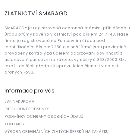
Z
á
ZLATNICTVÍ SMARAGD
p
a
t
SMARAGD® je registrovaná ochranná známka, přihlášená u
Úřadu průmyslového vlastnictví pod číslem 24 71 43. Naše
í
firma je registrovaná na Puncovním úřadu pod
identifikačním číslem 7250 a v naší firmě jsou pravidelně
prováděny kontroly za účelem dodržování povinností z
ustanovení puncovního zákona, vyhlášky č.363/2003 Sb.,
jakož i dalších předpisů upravujících činnost v oblasti
drahých kovů.
Informace pro vás
JAK NAKUPOVAT
OBCHODNÍ PODMÍNKY
PODMÍNKY OCHRANY OSOBNÍCH ÚDAJŮ
KONTAKTY
VÝROBA ORIGINÁLNÍCH ZLATÝCH ŠPERKŮ NA ZAKÁZKU