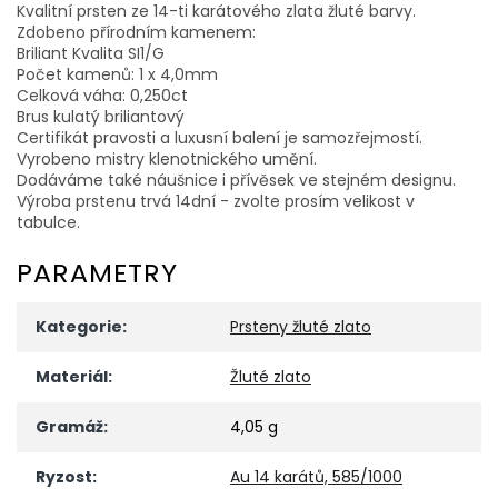
Kvalitní prsten ze 14-ti karátového zlata žluté barvy.
Zdobeno přírodním kamenem:
Briliant Kvalita SI1/G
Počet kamenů: 1 x 4,0mm
Celková váha: 0,250ct
Brus kulatý briliantový
Certifikát pravosti a luxusní balení je samozřejmostí.
Vyrobeno mistry klenotnického umění.
Dodáváme také náušnice i přívěsek ve stejném designu.
Výroba prstenu trvá 14dní - zvolte prosím velikost v
tabulce.
PARAMETRY
Kategorie
:
Prsteny žluté zlato
Materiál
:
Žluté zlato
Gramáž
:
4,05 g
Ryzost
:
Au 14 karátů, 585/1000