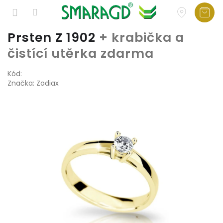
Přejít
Prsten Z 1902
+ krabička a
na
čistící utěrka zdarma
obsah
Kód:
Značka:
Zodiax