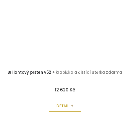
Briliantový prsten V52
+ krabička a čistící utěrka zdarma
12 620 Kč
DETAIL