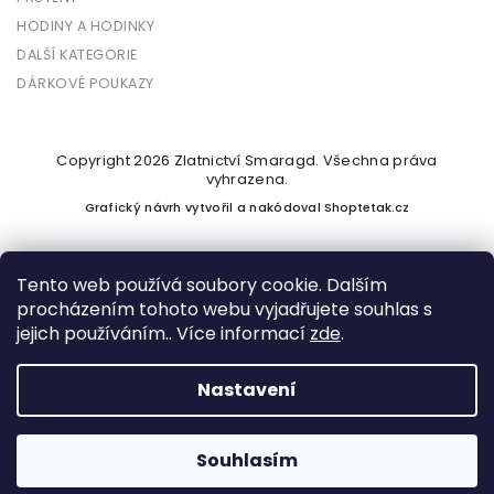
HODINY A HODINKY
DALŠÍ KATEGORIE
DÁRKOVÉ POUKAZY
Copyright 2026
Zlatnictví Smaragd
. Všechna práva
vyhrazena.
Grafický návrh vytvořil a nakódoval
Shoptetak.cz
Tento web používá soubory cookie. Dalším
procházením tohoto webu vyjadřujete souhlas s
Vytvořil Shoptet
jejich používáním.. Více informací
zde
.
Nastavení
Podle zákona o evidenci tržeb je prodávající povinen vystavit
kupujícímu účtenku. Zároveň je povinen zaevidovat přijatou
tržbu u správce daně online; v případě technického výpadku
Souhlasím
pak nejpozději do 48 hodin.