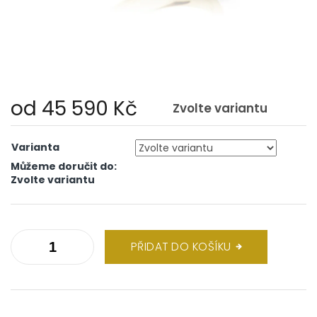
od
45 590 Kč
Zvolte variantu
Měrná
cena:
Varianta
Můžeme doručit do:
Zvolte variantu
PŘIDAT DO KOŠÍKU