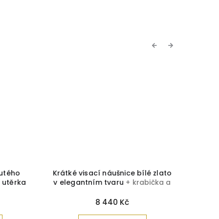
Previous
Next
tého
Krátké visací náušnice bílé zlato
Náuš
 utěrka
v elegantním tvaru
+ krabička a
čistící utěrka zdarma
8 440 Kč