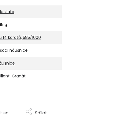
ílé zlato
,65 g
u 14 karátů, 585/1000
isací náušnice
áušnice
iliant
,
Granát
t se
Sdílet