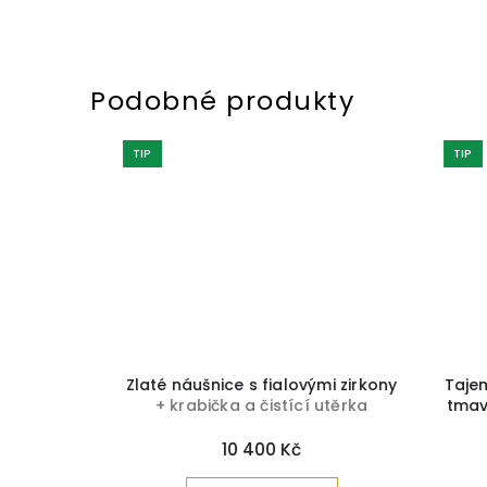
TIP
TIP
a čistící
Zlaté náušnice s fialovými zirkony
Tajemn
+ krabička a čistící utěrka
tmavě
zdarma
krabi
10 400 Kč