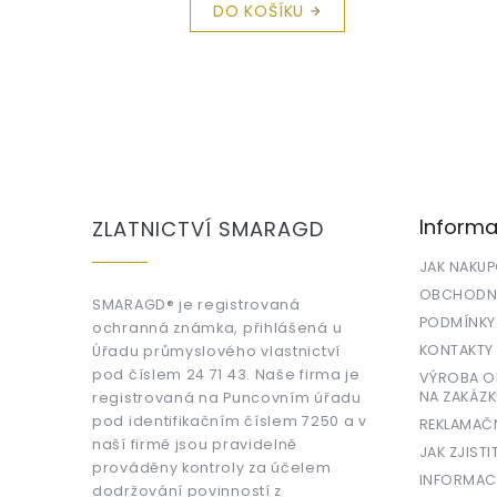
DO KOŠÍKU
Z
á
p
a
Informa
ZLATNICTVÍ SMARAGD
t
í
JAK NAKU
OBCHODNÍ
SMARAGD® je registrovaná
PODMÍNKY
ochranná známka, přihlášená u
KONTAKTY
Úřadu průmyslového vlastnictví
pod číslem 24 71 43. Naše firma je
VÝROBA OR
NA ZAKÁZK
registrovaná na Puncovním úřadu
pod identifikačním číslem 7250 a v
REKLAMAČ
naší firmě jsou pravidelně
JAK ZJISTI
prováděny kontroly za účelem
INFORMAC
dodržování povinností z