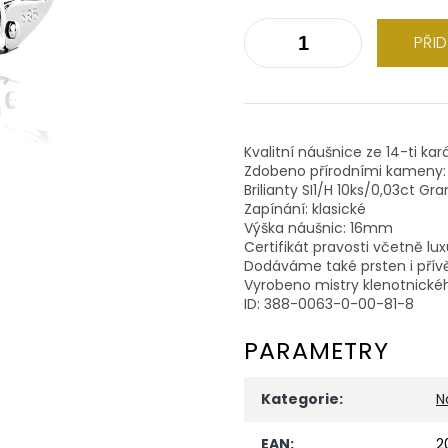
PŘI
Kvalitní náušnice ze 14-ti kar
Zdobeno přírodními kameny:
Brilianty SI1/H 10ks/0,03ct G
Zapínání: klasické
Výška náušnic: 16mm
Certifikát pravosti včetně lu
Dodáváme také prsten i přív
Vyrobeno mistry klenotnické
ID: 388-0063-0-00-81-8
PARAMETRY
Kategorie
:
N
EAN
:
2