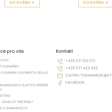
DO KOŠÍKU
DO KOŠÍKU
ce pro vás
Kontakt
POVAT
+420 571 612 571
 PODMÍNKY
+420 571 423 423
 OCHRANY OSOBNÍCH ÚDAJŮ
ZLATNICTVISMARAGD
@
AT
FACEBOOK
IGINÁLNÍCH ZLATÝCH ŠPERKŮ
U
NÍ ŘÁD
T VELIKOST PRSTENU?
E O DIAMANTECH