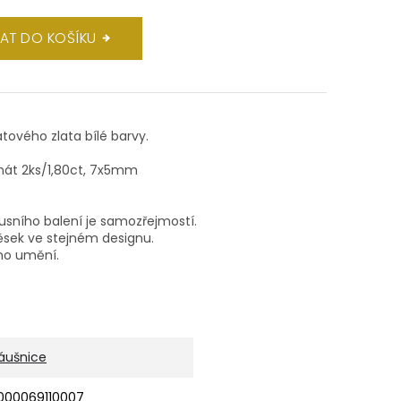
DAT DO KOŠÍKU
átového zlata bílé barvy.
ranát 2ks/1,80ct, 7x5mm
xusního balení je samozřejmostí.
ěsek ve stejném designu.
ho umění.
áušnice
000069110007