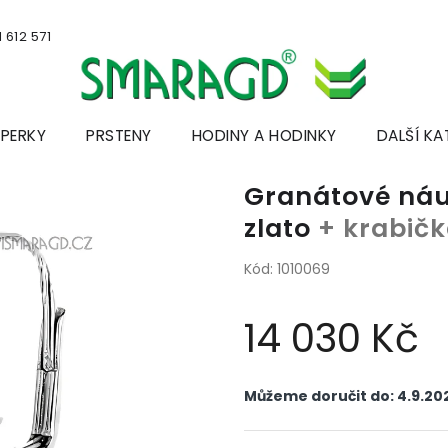
 612 571
ŠPERKY
PRSTENY
HODINY A HODINKY
DALŠÍ KA
Granátové náuš
zlato
+ krabičk
Kód:
1010069
14 030 Kč
Měrná
cena:
Můžeme doručit do:
4.9.20