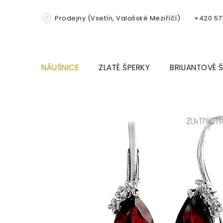
Přejít
na
Prodejny (Vsetín, Valašské Meziříčí)
+420 571
obsah
NÁUŠNICE
ZLATÉ ŠPERKY
BRILIANTOVÉ 