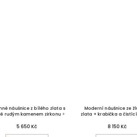
é náušnice z bílého zlata s
Moderní náušnice ze žlu
 rudým kamenem zirkonu
+
zlata + krabička a čistící
čka a čistící utěrka zdarma
zdarma
5 650 Kč
8 150 Kč