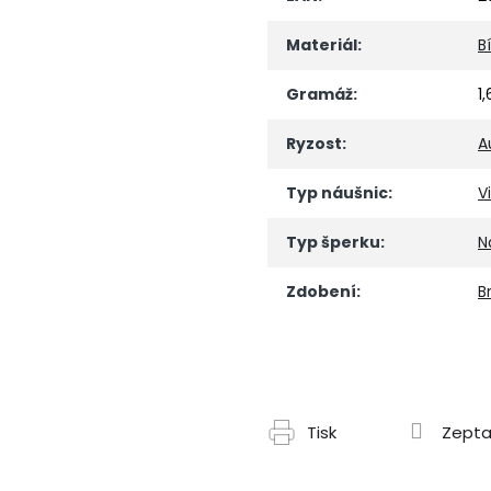
Materiál
:
B
Gramáž
:
1
Ryzost
:
A
Typ náušnic
:
V
Typ šperku
:
N
Zdobení
:
Br
Tisk
Zepta