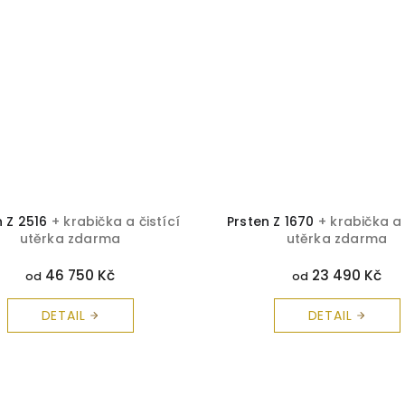
n Z 2516
+ krabička a čistící
Prsten Z 1670
+ krabička a 
utěrka zdarma
utěrka zdarma
46 750 Kč
23 490 Kč
od
od
DETAIL
DETAIL