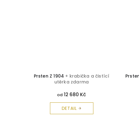
a čistící
Prsten Z 1904
+ krabička a čistící
Prste
utěrka zdarma
12 680 Kč
od
DETAIL