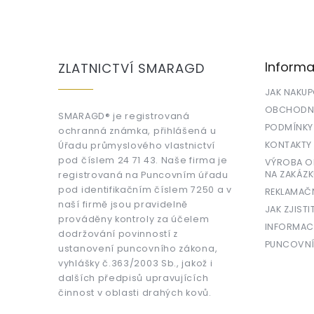
Z
á
p
a
Informa
ZLATNICTVÍ SMARAGD
t
í
JAK NAKU
OBCHODNÍ
SMARAGD® je registrovaná
PODMÍNKY
ochranná známka, přihlášená u
KONTAKTY
Úřadu průmyslového vlastnictví
pod číslem 24 71 43. Naše firma je
VÝROBA OR
NA ZAKÁZK
registrovaná na Puncovním úřadu
pod identifikačním číslem 7250 a v
REKLAMAČ
naší firmě jsou pravidelně
JAK ZJISTI
prováděny kontroly za účelem
INFORMAC
dodržování povinností z
PUNCOVNÍ
ustanovení puncovního zákona,
vyhlášky č.363/2003 Sb., jakož i
dalších předpisů upravujících
činnost v oblasti drahých kovů.