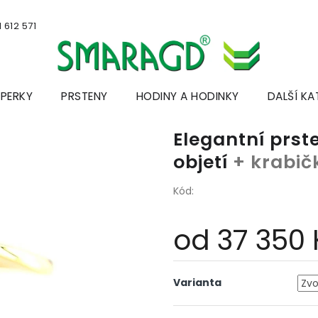
 612 571
ŠPERKY
PRSTENY
HODINY A HODINKY
DALŠÍ KA
Elegantní prste
objetí
+ krabič
Kód:
od
37 350 
Měrná
cena:
Varianta