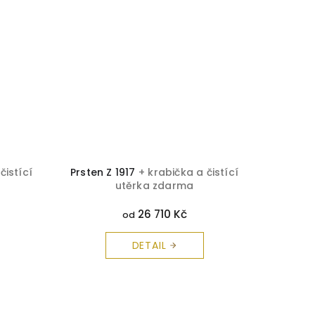
čistící
Prsten Z 1917
+ krabička a čistící
Prsten 
utěrka zdarma
26 710 Kč
od
DETAIL