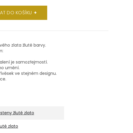
DAT DO KOŠÍKU
ového zlata žluté barvy.
m:
balení je samozřejmostí.
ho umění.
ívěsek ve stejném designu.
lce.
rsteny žluté zlato
luté zlato