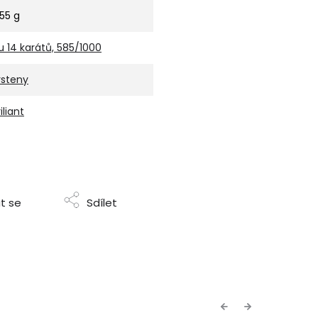
,55 g
u 14 karátů, 585/1000
rsteny
iliant
t se
Sdílet
Previous
Next