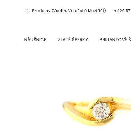
Přejít
na
Prodejny (Vsetín, Valašské Meziříčí)
+420 571
obsah
NÁUŠNICE
ZLATÉ ŠPERKY
BRILIANTOVÉ 