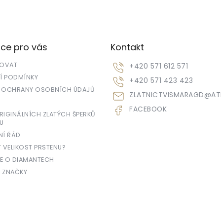
ce pro vás
Kontakt
POVAT
+420 571 612 571
 PODMÍNKY
+420 571 423 423
 OCHRANY OSOBNÍCH ÚDAJŮ
ZLATNICTVISMARAGD
@
AT
FACEBOOK
IGINÁLNÍCH ZLATÝCH ŠPERKŮ
U
NÍ ŘÁD
T VELIKOST PRSTENU?
E O DIAMANTECH
 ZNAČKY