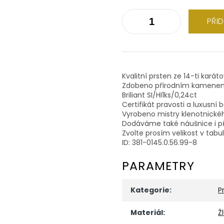
PŘI
Kvalitní prsten ze 14-ti karát
Zdobeno přírodním kamene
Briliant SI/HI1ks/0,24ct
Certifikát pravosti a luxusní 
Vyrobeno mistry klenotnické
Dodáváme také náušnice i př
Zvolte prosím velikost v tabu
ID: 381-0145.0.56.99-8
PARAMETRY
Kategorie
:
P
Materiál
:
Ž