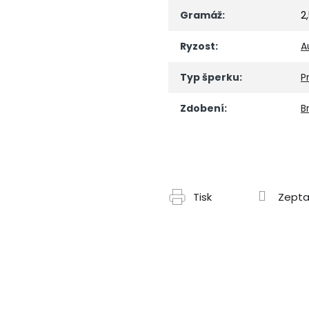
Gramáž
:
2
Ryzost
:
A
Typ šperku
:
P
Zdobení
:
Br
Tisk
Zepta