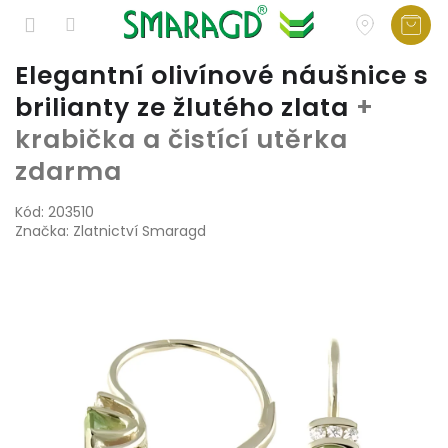
Přejít
Elegantní olivínové náušnice s
na
brilianty ze žlutého zlata
+
obsah
krabička a čistící utěrka
zdarma
Kód:
203510
Značka:
Zlatnictví Smaragd