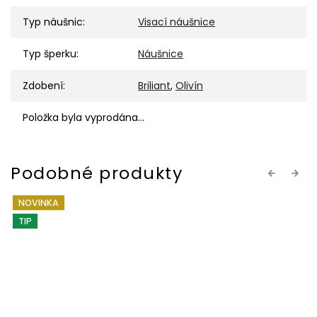
Typ náušnic
:
Visací náušnice
Typ šperku
:
Náušnice
Zdobení
:
Briliant
,
Olivín
Položka byla vyprodána…
Previous
Next
NOVINKA
TIP