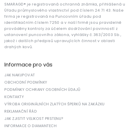
t
SMARAGD® je registrovaná ochranná známka, přihlášená u
Úřadu průmyslového vlastnictví pod číslem 24 71 43. Naše
í
firma je registrovaná na Puncovním úřadu pod
identifikačním číslem 7250 a v naší firmě jsou pravidelně
prováděny kontroly za účelem dodržování povinností z
ustanovení puncovního zákona, vyhlášky č.363/2003 Sb.,
jakož i dalších předpisů upravujících činnost v oblasti
drahých kovů.
Informace pro vás
JAK NAKUPOVAT
OBCHODNÍ PODMÍNKY
PODMÍNKY OCHRANY OSOBNÍCH ÚDAJŮ
KONTAKTY
VÝROBA ORIGINÁLNÍCH ZLATÝCH ŠPERKŮ NA ZAKÁZKU
REKLAMAČNÍ ŘÁD
JAK ZJISTIT VELIKOST PRSTENU?
INFORMACE O DIAMANTECH