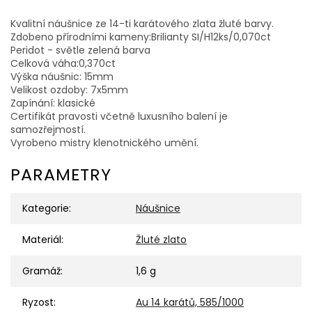
Kvalitní náušnice ze 14-ti karátového zlata žluté barvy.
Zdobeno přírodními kameny:Brilianty SI/H12ks/0,070ct
Peridot - světle zelená barva
Celková váha:0,370ct
Výška náušnic: 15mm
Velikost ozdoby: 7x5mm
Zapínání: klasické
Certifikát pravosti včetně luxusního balení je
samozřejmostí.
Vyrobeno mistry klenotnického umění.
PARAMETRY
Kategorie
:
Náušnice
Materiál
:
Žluté zlato
Gramáž
:
1,6 g
Ryzost
:
Au 14 karátů, 585/1000