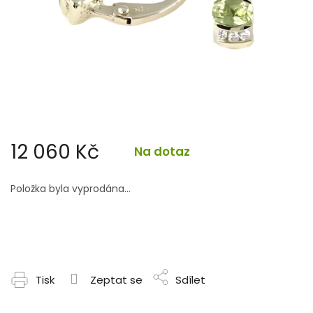
12 060 Kč
Na dotaz
Měrná
cena:
Položka byla vyprodána…
Tisk
Zeptat se
Sdílet