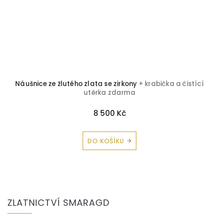
Náušnice ze žlutého zlata se zirkony
+ krabička a čistící
utěrka zdarma
8 500 Kč
DO KOŠÍKU
Z
á
ZLATNICTVÍ SMARAGD
p
a