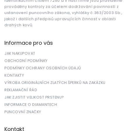
identifikačním číslem 7250 a v naší firmě jsou pravidelně
prováděny kontroly za účelem dodržování povinností z
ustanovení puncovního zákona, vyhlášky č.363/2003 Sb.,
jakož i dalších předpisů upravujících činnost v oblasti
drahých kovů.
Informace pro vás
JAK NAKUPOVAT
OBCHODNÍ PODMÍNKY
PODMÍNKY OCHRANY OSOBNÍCH ÚDAJŮ
KONTAKTY
VÝROBA ORIGINÁLNÍCH ZLATÝCH ŠPERKŮ NA ZAKÁZKU
REKLAMAČNÍ ŘÁD
JAK ZJISTIT VELIKOST PRSTENU?
INFORMACE O DIAMANTECH
PUNCOVNÍ ZNAČKY
Kontakt