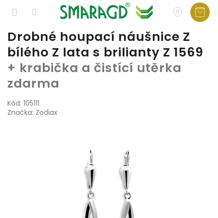
Přejít
Drobné houpací náušnice Z
na
bílého Z lata s brilianty Z 1569
obsah
+ krabička a čistící utěrka
zdarma
Kód:
105111
Značka:
Zodiax