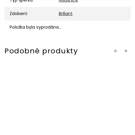
Typ šperku
:
Náušnice
Zdobení
:
Briliant
Položka byla vyprodána…
Previous
Next