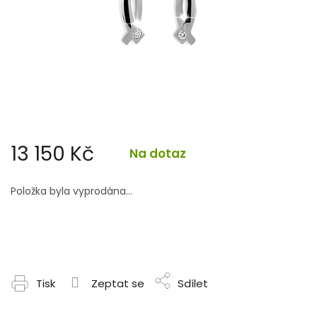
13 150 Kč
Na dotaz
Měrná
cena:
Položka byla vyprodána…
Tisk
Zeptat se
Sdílet