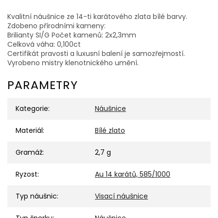
Kvalitní náušnice ze 14-ti karátového zlata bílé barvy.
Zdobeno přírodními kameny:
Brilianty SI/G Počet kamenů: 2x2,3mm
Celková váha: 0,100ct
Certifikát pravosti a luxusní balení je samozřejmostí.
Vyrobeno mistry klenotnického umění.
PARAMETRY
Kategorie
:
Náušnice
Materiál
:
Bílé zlato
Gramáž
:
2,7 g
Ryzost
:
Au 14 karátů, 585/1000
Typ náušnic
:
Visací náušnice