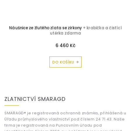
Náušnice ze žlutého zlata se zirkony
+ krabička a čistící
utěrka zdarma
6 460 Kč
DO KOŠÍKU
Z
á
ZLATNICTVÍ SMARAGD
p
a
t
SMARAGD® je registrovaná ochranná známka, přihlášená u
Úřadu průmyslového vlastnictví pod číslem 24 71 43. Naše
í
firma je registrovaná na Puncovním úřadu pod