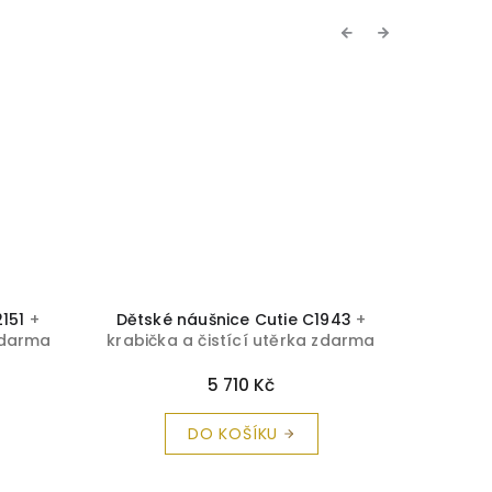
Previous
Next
2151
+
Dětské náušnice Cutie C1943
+
Dětsk
 zdarma
krabička a čistící utěrka zdarma
krabičk
5 710 Kč
DO KOŠÍKU