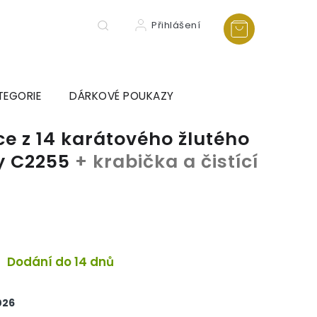
Přihlášení
TEGORIE
DÁRKOVÉ POUKAZY
e z 14 karátového žlutého
ny C2255
+ krabička a čistící
a
Dodání do 14 dnů
026