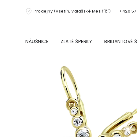
Přejít
na
Prodejny (Vsetín, Valašské Meziříčí)
+420 571
obsah
NÁUŠNICE
ZLATÉ ŠPERKY
BRILIANTOVÉ 