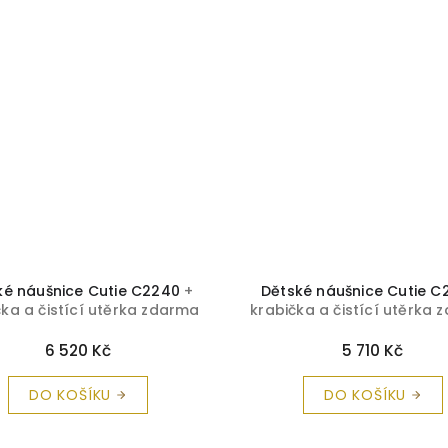
ké náušnice Cutie C2240
+
Dětské náušnice Cutie C
čka a čistící utěrka zdarma
krabička a čistící utěrka
6 520 Kč
5 710 Kč
DO KOŠÍKU
DO KOŠÍKU