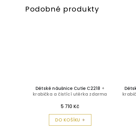
 C2204
+
Dětské náušnice Cutie C2218
+
Děts
a zdarma
krabička a čistící utěrka zdarma
krabi
5 710 Kč
DO KOŠÍKU