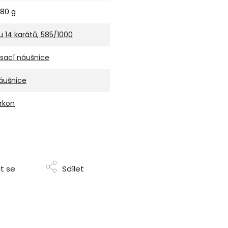
,80 g
u 14 karátů, 585/1000
isací náušnice
áušnice
irkon
t se
Sdílet