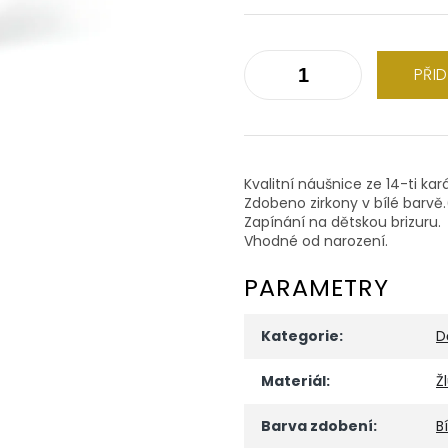
PŘI
Kvalitní náušnice ze 14-ti kar
Zdobeno zirkony v bílé barv
Zapínání na dětskou brizuru.
Vhodné od narození.
PARAMETRY
Kategorie
:
D
Materiál
:
Ž
Barva zdobení
:
Bí