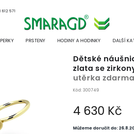
 612 571
ŠPERKY
PRSTENY
HODINY A HODINKY
DALŠÍ KA
Dětské náušnic
zlata se zirko
utěrka zdarm
Kód:
300749
4 630 Kč
Měrná
cena:
Můžeme doručit do:
26.8.2