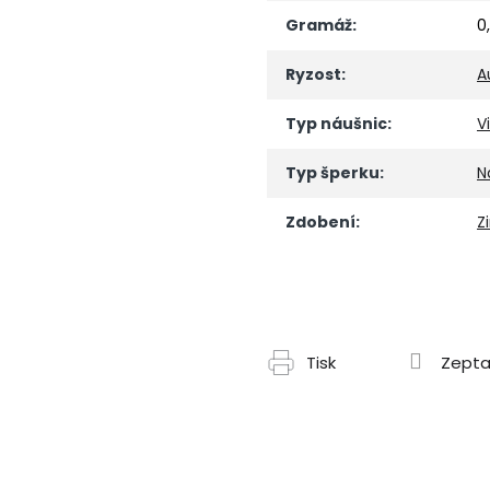
Gramáž
:
0
Ryzost
:
A
Typ náušnic
:
V
Typ šperku
:
N
Zdobení
:
Z
Tisk
Zepta