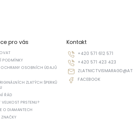
ce pro vás
Kontakt
POVAT
+420 571 612 571
 PODMÍNKY
+420 571 423 423
 OCHRANY OSOBNÍCH ÚDAJŮ
ZLATNICTVISMARAGD
@
AT
FACEBOOK
IGINÁLNÍCH ZLATÝCH ŠPERKŮ
U
NÍ ŘÁD
T VELIKOST PRSTENU?
E O DIAMANTECH
 ZNAČKY