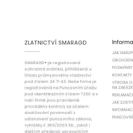
Z
á
p
a
Informa
ZLATNICTVÍ SMARAGD
t
í
JAK NAKU
OBCHODNÍ
SMARAGD® je registrovaná
PODMÍNKY
ochranná známka, přihlášená u
KONTAKTY
Úřadu průmyslového vlastnictví
pod číslem 24 71 43. Naše firma je
VÝROBA OR
NA ZAKÁZK
registrovaná na Puncovním úřadu
pod identifikačním číslem 7250 a v
REKLAMAČ
naší firmě jsou pravidelně
JAK ZJISTI
prováděny kontroly za účelem
INFORMAC
dodržování povinností z
PUNCOVNÍ
ustanovení puncovního zákona,
vyhlášky č.363/2003 Sb., jakož i
dalších předpisů upravujících