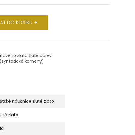
DAT DO KOŠÍKU
átového zlata žluté barvy.
ě.(syntetické kameny)
ětské náušnice žluté zlato
luté zlato
lá