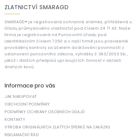
á
ZLATNICTVÍ SMARAGD
p
a
t
SMARAGD® je registrovaná ochranná známka, přihlášená u
Úřadu průmyslového vlastnictví pod číslem 24 71 43. Naše
í
firma je registrovaná na Puncovním úřadu pod
identifikačním číslem 7250 a v naší firmě jsou pravidelně
prováděny kontroly za účelem dodržování povinností z
ustanovení puncovního zákona, vyhlášky č.363/2003 Sb.,
jakož i dalších předpisů upravujících činnost v oblasti
drahých kovů.
Informace pro vás
JAK NAKUPOVAT
OBCHODNÍ PODMÍNKY
PODMÍNKY OCHRANY OSOBNÍCH ÚDAJŮ
KONTAKTY
VÝROBA ORIGINÁLNÍCH ZLATÝCH ŠPERKŮ NA ZAKÁZKU
REKLAMAČNÍ ŘÁD