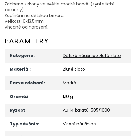
Zdobeno zirkony ve světle modré barvě. (syntetické
kameny)
Zapínání na dětskou brizuru.
Velikost: 6x13,5mm
Vhodné od narození.
PARAMETRY
Kategorie
:
Dětské náušnice žluté zlato
Materiál
:
Žluté zlato
Barva zdobení
:
Modrá
Gramáž
:
1,10 g
Ryzost
:
Au 14 karátů, 585/1000
Typ náušnic
:
Visací náušnice