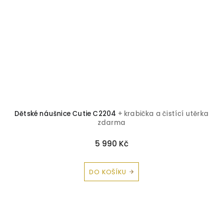
Dětské náušnice Cutie C2204
+ krabička a čistící utěrka
zdarma
5 990 Kč
DO KOŠÍKU
Z