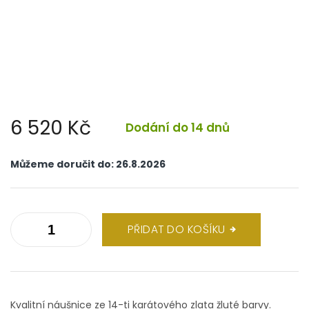
6 520 Kč
Dodání do 14 dnů
Měrná
cena:
Můžeme doručit do:
26.8.2026
PŘIDAT DO KOŠÍKU
Kvalitní náušnice ze 14-ti karátového zlata žluté barvy.