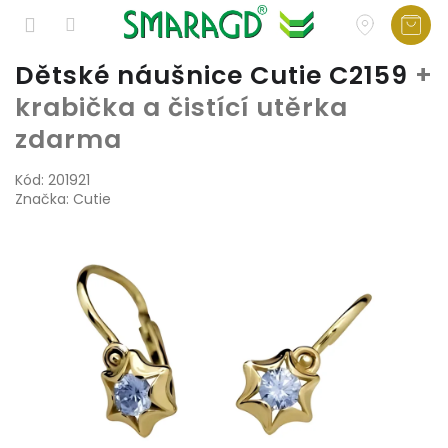
Přejít
Dětské náušnice Cutie C2159
+
na
krabička a čistící utěrka
obsah
zdarma
Kód:
201921
Značka:
Cutie