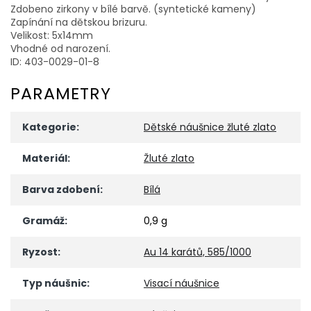
Zdobeno zirkony v bílé barvě. (syntetické kameny)
Zapínání na dětskou brizuru.
Velikost: 5x14mm
Vhodné od narození.
ID: 403-0029-01-8
PARAMETRY
Kategorie
:
Dětské náušnice žluté zlato
Materiál
:
Žluté zlato
Barva zdobení
:
Bílá
Gramáž
:
0,9 g
Ryzost
:
Au 14 karátů, 585/1000
Typ náušnic
:
Visací náušnice