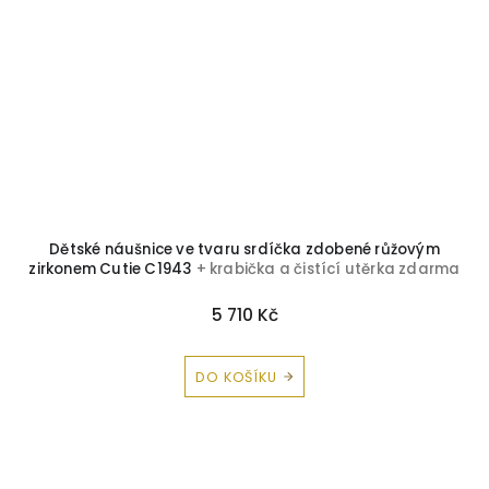
Dětské náušnice ve tvaru srdíčka zdobené růžovým
zirkonem Cutie C1943
+ krabička a čistící utěrka zdarma
5 710 Kč
DO KOŠÍKU
Z