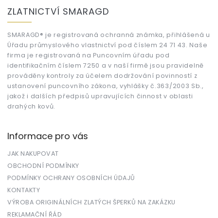
á
ZLATNICTVÍ SMARAGD
p
a
t
SMARAGD® je registrovaná ochranná známka, přihlášená u
Úřadu průmyslového vlastnictví pod číslem 24 71 43. Naše
í
firma je registrovaná na Puncovním úřadu pod
identifikačním číslem 7250 a v naší firmě jsou pravidelně
prováděny kontroly za účelem dodržování povinností z
ustanovení puncovního zákona, vyhlášky č.363/2003 Sb.,
jakož i dalších předpisů upravujících činnost v oblasti
drahých kovů.
Informace pro vás
JAK NAKUPOVAT
OBCHODNÍ PODMÍNKY
PODMÍNKY OCHRANY OSOBNÍCH ÚDAJŮ
KONTAKTY
VÝROBA ORIGINÁLNÍCH ZLATÝCH ŠPERKŮ NA ZAKÁZKU
REKLAMAČNÍ ŘÁD