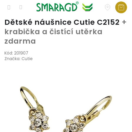
Přejít
Dětské náušnice Cutie C2152
+
na
krabička a čistící utěrka
obsah
zdarma
Kód:
201907
Značka:
Cutie