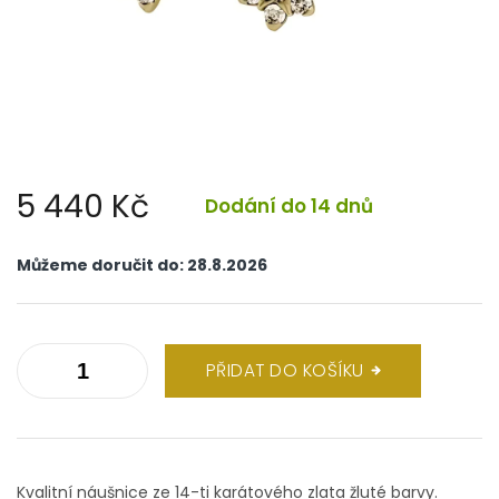
5 440 Kč
Dodání do 14 dnů
Měrná
cena:
Můžeme doručit do:
28.8.2026
PŘIDAT DO KOŠÍKU
Kvalitní náušnice ze 14-ti karátového zlata žluté barvy.