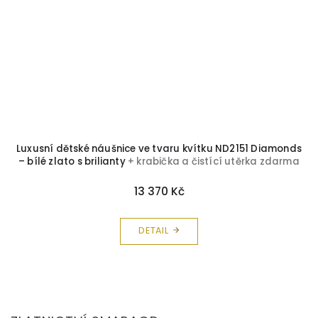
 s
Luxusní dětské náušnice ve tvaru kvítku ND2151 Diamonds
D
– bílé zlato s brilianty
+ krabička a čistící utěrka zdarma
13 370 Kč
DETAIL
Z
á