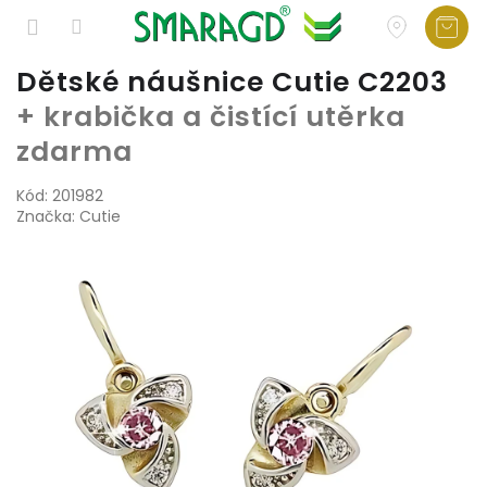
Přejít
Dětské náušnice Cutie C2203
na
+ krabička a čistící utěrka
obsah
zdarma
Kód:
201982
Značka:
Cutie