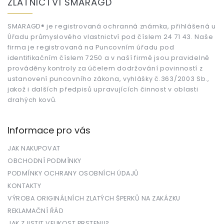
ZLATNICTVÍ SMARAGD
p
a
t
SMARAGD® je registrovaná ochranná známka, přihlášená u
Úřadu průmyslového vlastnictví pod číslem 24 71 43. Naše
í
firma je registrovaná na Puncovním úřadu pod
identifikačním číslem 7250 a v naší firmě jsou pravidelně
prováděny kontroly za účelem dodržování povinností z
ustanovení puncovního zákona, vyhlášky č.363/2003 Sb.,
jakož i dalších předpisů upravujících činnost v oblasti
drahých kovů.
Informace pro vás
JAK NAKUPOVAT
OBCHODNÍ PODMÍNKY
PODMÍNKY OCHRANY OSOBNÍCH ÚDAJŮ
KONTAKTY
VÝROBA ORIGINÁLNÍCH ZLATÝCH ŠPERKŮ NA ZAKÁZKU
REKLAMAČNÍ ŘÁD
JAK ZJISTIT VELIKOST PRSTENU?