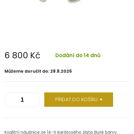
6 800 Kč
Dodání do 14 dnů
Měrná
cena:
Můžeme doručit do:
28.8.2026
PŘIDAT DO KOŠÍKU
Kvalitní náušnice ze 14-ti karátového zlata žluté barvy.