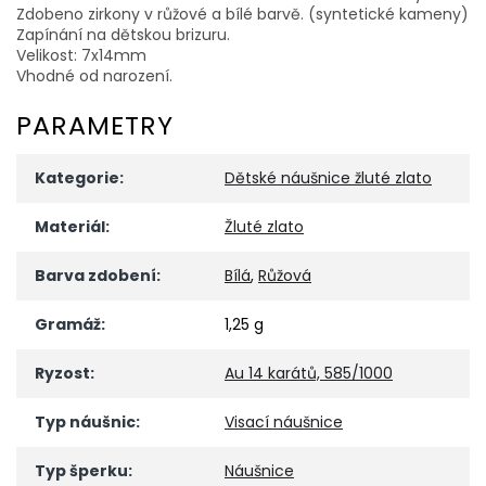
Zdobeno zirkony v růžové a bílé barvě. (syntetické kameny)
Zapínání na dětskou brizuru.
Velikost: 7x14mm
Vhodné od narození.
PARAMETRY
Kategorie
:
Dětské náušnice žluté zlato
Materiál
:
Žluté zlato
Barva zdobení
:
Bílá
,
Růžová
Gramáž
:
1,25 g
Ryzost
:
Au 14 karátů, 585/1000
Typ náušnic
:
Visací náušnice
Typ šperku
:
Náušnice