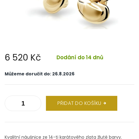
6 520 Kč
Dodání do 14 dnů
Měrná
cena:
Můžeme doručit do:
26.8.2026
PŘIDAT DO KOŠÍKU
Kvalitní náušnice ze 14-ti karátového zlata žluté barvy.