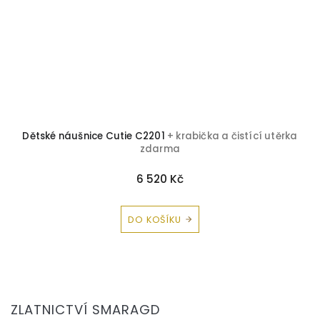
Dětské náušnice Cutie C2201
+ krabička a čistící utěrka
zdarma
6 520 Kč
DO KOŠÍKU
Z
á
ZLATNICTVÍ SMARAGD
p