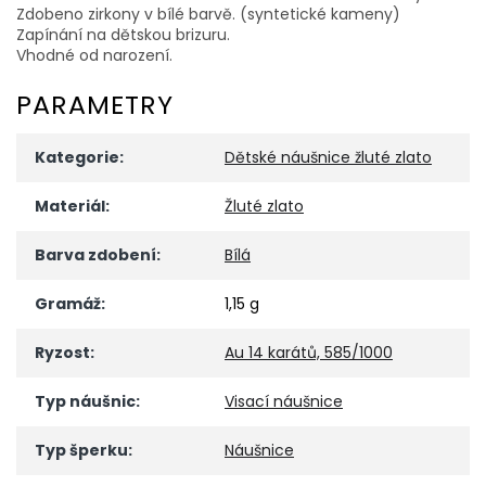
Zdobeno zirkony v bílé barvě. (syntetické kameny)
Zapínání na dětskou brizuru.
Vhodné od narození.
PARAMETRY
Kategorie
:
Dětské náušnice žluté zlato
Materiál
:
Žluté zlato
Barva zdobení
:
Bílá
Gramáž
:
1,15 g
Ryzost
:
Au 14 karátů, 585/1000
Typ náušnic
:
Visací náušnice
Typ šperku
:
Náušnice