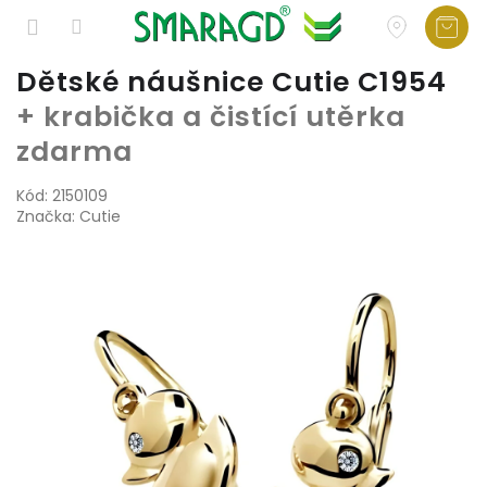
Přejít
Dětské náušnice Cutie C1954
na
+ krabička a čistící utěrka
obsah
zdarma
Kód:
2150109
Značka:
Cutie