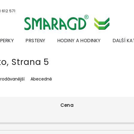
 612 571
ŠPERKY
PRSTENY
HODINY A HODINKY
DALŠÍ KA
to
, Strana 5
prodávanější
Abecedně
Cena