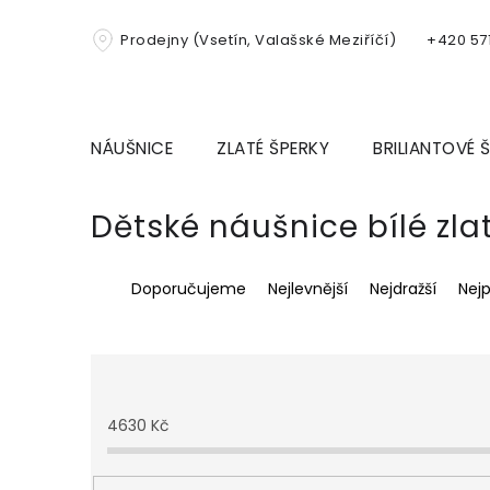
Přejít
na
Prodejny (Vsetín, Valašské Meziříčí)
+420 571
obsah
NÁUŠNICE
ZLATÉ ŠPERKY
BRILIANTOVÉ 
Dětské náušnice bílé zla
Ř
Doporučujeme
Nejlevnější
Nejdražší
Nej
a
z
e
n
í
p
4630
Kč
r
o