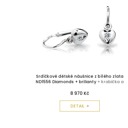
p
i
s
p
r
o
d
u
k
t
ů
Srdíčkové dětské náušnice z bílého zlata
ND1556 Diamonds + brilianty
+ krabička a
čistící utěrka zdarma
8 970 Kč
DETAIL