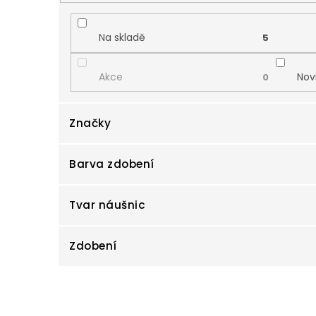
d
u
k
Na skladě
5
t
ů
Akce
Nov
0
Značky
Barva zdobení
Cutie
132
Tvar náušnic
Zdobení
Čtyřlístky
Geo
2
Slzičky
Srd
7
V
Briliant
Opá
29
ý