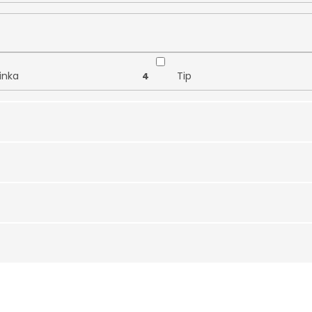
inka
Tip
4
metrické tvary
Hvězdy
12
íčka
Zvířátka
15
l
Zirkon
1