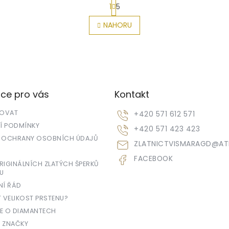
S
1
5
t
r
O
NAHORU
á
v
n
l
k
á
o
d
v
a
á
c
n
í
í
ce pro vás
Kontakt
p
r
POVAT
+420 571 612 571
v
k
 PODMÍNKY
+420 571 423 423
y
 OCHRANY OSOBNÍCH ÚDAJŮ
ZLATNICTVISMARAGD
@
AT
v
ý
FACEBOOK
IGINÁLNÍCH ZLATÝCH ŠPERKŮ
p
U
i
s
NÍ ŘÁD
u
T VELIKOST PRSTENU?
E O DIAMANTECH
 ZNAČKY