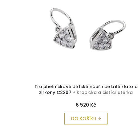
Trojúhelníčkové dětské náušnice bílé zlato a
zirkony C2207
+ krabička a čistící utěrka
zdarma
6 520 Kč
DO KOŠÍKU