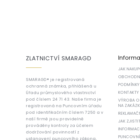
Z
á
p
a
Informa
ZLATNICTVÍ SMARAGD
t
í
JAK NAKU
OBCHODNÍ
SMARAGD® je registrovaná
PODMÍNKY
ochranná známka, přihlášená u
KONTAKTY
Úřadu průmyslového vlastnictví
pod číslem 24 71 43. Naše firma je
VÝROBA OR
NA ZAKÁZK
registrovaná na Puncovním úřadu
pod identifikačním číslem 7250 a v
REKLAMAČ
naší firmě jsou pravidelně
JAK ZJISTI
prováděny kontroly za účelem
INFORMAC
dodržování povinností z
PUNCOVNÍ
ustanovení puncovního zákona,