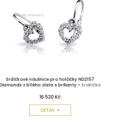
Srdíčkové náušnice pro holčičky ND2157
Diamonds z bílého zlata s brilianty
+ krabička
a čistící utěrka zdarma
16 520 Kč
DETAIL