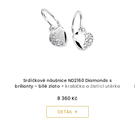
Srdíčkové náušnice ND2160 Diamonds s
brilianty – bílé zlato
+ krabička a čistící utěrka
zdarma
8 360 Kč
DETAIL